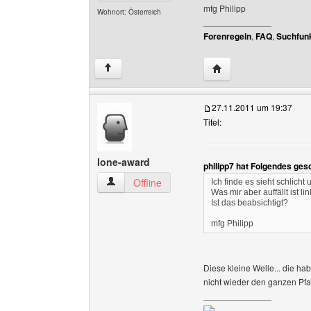
mfg Philipp
Wohnort: Österreich
______________
Forenregeln
,
FAQ
,
Suchfunk
Website dieses Benutz
↑
27.11.2011 um 19:37
Titel:
lone-award
philipp7 hat Folgendes ges
lone-award Benutzer-Profile anzeigen
Offline
Ich finde es sieht schlicht
Was mir aber auffällt ist 
Ist das beabsichtigt?
mfg Philipp
Diese kleine Welle... die hab
nicht wieder den ganzen Pf
______________