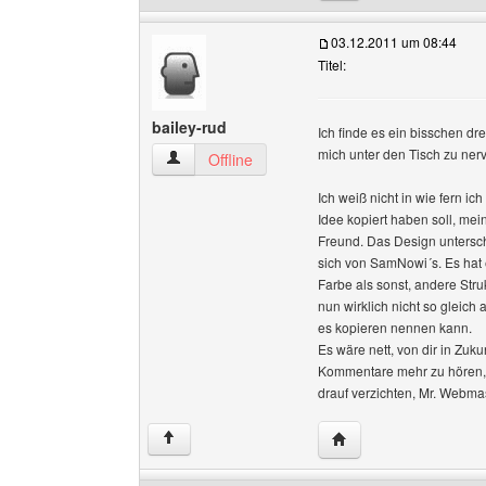
03.12.2011 um 08:44
Titel:
bailey-rud
Ich finde es ein bisschen drei
mich unter den Tisch zu ner
bailey-rud Benutzer-Profile anzeigen
Offline
Ich weiß nicht in wie fern ich
Idee kopiert haben soll, mein
Freund. Das Design untersc
sich von SamNowi´s. Es hat
Farbe als sonst, andere Stru
nun wirklich nicht so gleich
es kopieren nennen kann.
Es wäre nett, von dir in Zuku
Kommentare mehr zu hören,
drauf verzichten, Mr. Webm
Website dieses Benutz
↑