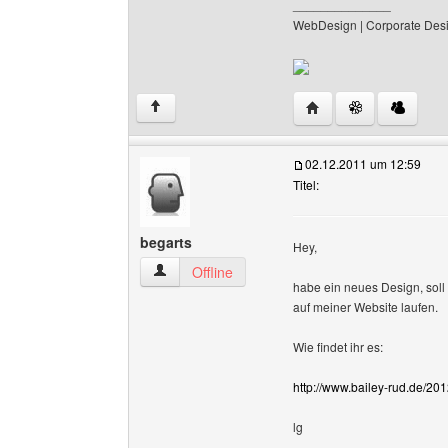
______________
WebDesign | Corporate Desi
Website dieses Benut
↑
02.12.2011 um 12:59
Titel:
begarts
Hey,
begarts Benutzer-Profile anzeigen
Offline
habe ein neues Design, soll
auf meiner Website laufen.
Wie findet ihr es:
http://www.bailey-rud.de/20
lg