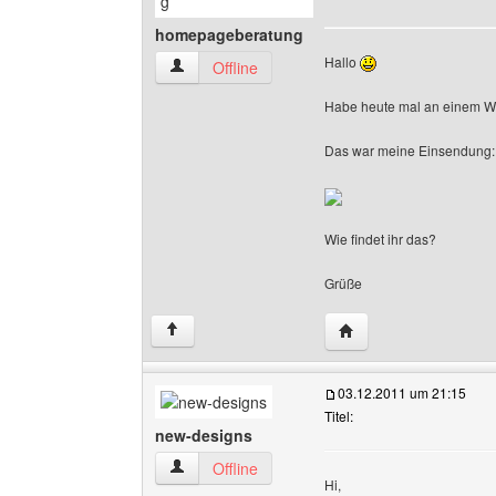
homepageberatung
Hallo
homepageberatung Benutzer-Profile anzeigen
Offline
Habe heute mal an einem We
Das war meine Einsendung:
Wie findet ihr das?
Grüße
Website dieses Benut
↑
03.12.2011 um 21:15
Titel:
new-designs
new-designs Benutzer-Profile anzeigen
Offline
Hi,