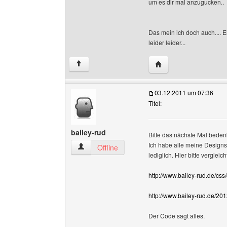
um es dir mal anzugucken..
Das mein ich doch auch.... E
leider leider...
Website dieses Benutz
↑
03.12.2011 um 07:36
Titel:
bailey-rud
Bitte das nächste Mal bedenk
Ich habe alle meine Designs 
bailey-rud Benutzer-Profile anzeigen
Offline
lediglich. Hier bitte vergleic
http://www.bailey-rud.de/css
http://www.bailey-rud.de/201
Der Code sagt alles.