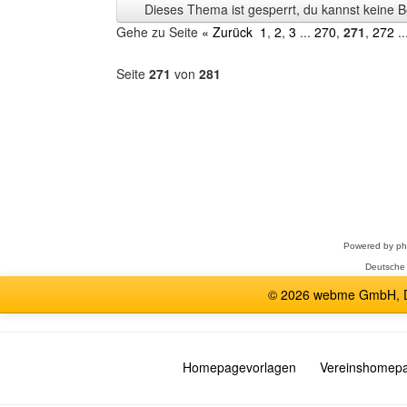
Dieses Thema ist gesperrt, du kannst keine B
anzeigen
Gehe zu Seite
« Zurück
1
,
2
,
3
...
270
,
271
,
272
..
Seite
271
von
281
Forum
auswählen
Powered by
p
Deutsche
© 2026 webme GmbH, De
Homepagevorlagen
Vereinshomep