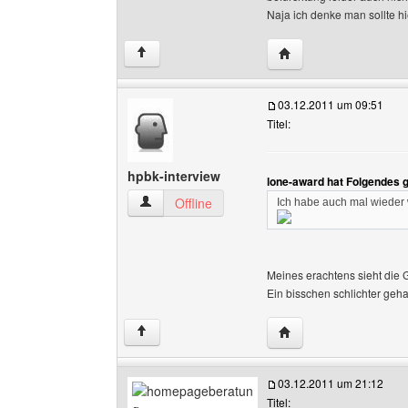
Naja ich denke man sollte h
Website dieses Benutz
↑
03.12.2011 um 09:51
Titel:
hpbk-interview
lone-award hat Folgendes 
hpbk-interview Benutzer-Profile anzeigen
Offline
Ich habe auch mal wieder
Meines erachtens sieht die G
Ein bisschen schlichter geh
Website dieses Benutz
↑
03.12.2011 um 21:12
Titel: