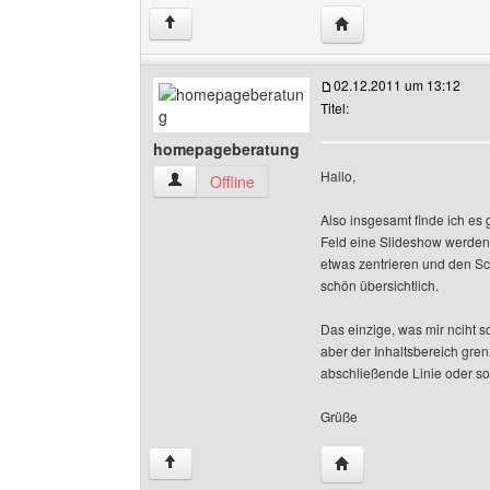
Website dieses Benutz
↑
02.12.2011 um 13:12
Titel:
homepageberatung
Hallo,
homepageberatung Benutzer-Profile anzeigen
Offline
Also insgesamt finde ich es ga
Feld eine Slideshow werden? D
etwas zentrieren und den Sch
schön übersichtlich.
Das einzige, was mir nciht so
aber der Inhaltsbereich gren
abschließende Linie oder so
Grüße
Website dieses Benut
↑