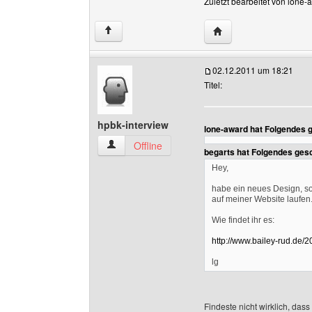
Zuletzt bearbeitet von lone
Website dieses Benut
↑
02.12.2011 um 18:21
Titel:
hpbk-interview
lone-award hat Folgendes 
hpbk-interview Benutzer-Profile anzeigen
Offline
begarts hat Folgendes ges
Hey,
habe ein neues Design, so
auf meiner Website laufen
Wie findet ihr es:
http://www.bailey-rud.de/
lg
Findeste nicht wirklich, das