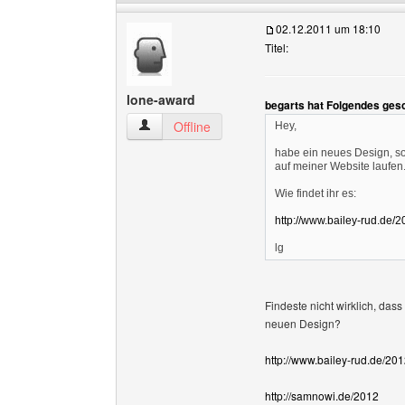
02.12.2011 um 18:10
Titel:
lone-award
begarts hat Folgendes ges
lone-award Benutzer-Profile anzeigen
Offline
Hey,
habe ein neues Design, so
auf meiner Website laufen
Wie findet ihr es:
http://www.bailey-rud.de/
lg
Findeste nicht wirklich, das
neuen Design?
http://www.bailey-rud.de/201
http://samnowi.de/2012