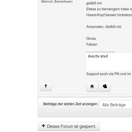
Wohnort: Bremerhaven
gefällt mir.
Etwas zu bemängeln habe i
Haare/Kopf besser hinbeko
Ansonsten, Gefällt mir.
Gruss,
Fabian
______________
Support auch via PN und im
Website dieses Benut
↑
Beiträge der letzten Zeit anzeigen:
Beiträge
Order
der
by
letzten
Dieses Forum ist gesperrt.
Zeit