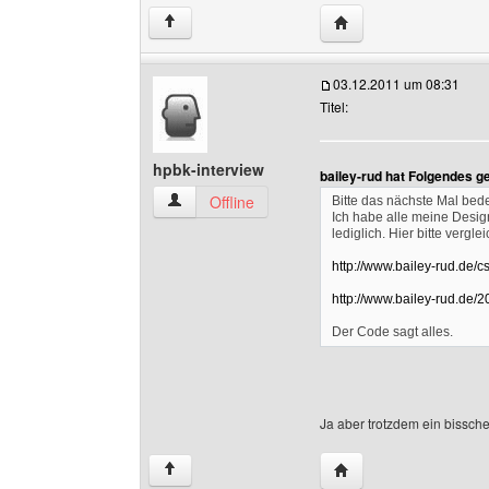
Website dieses Benutz
↑
03.12.2011 um 08:31
Titel:
hpbk-interview
bailey-rud hat Folgendes g
hpbk-interview Benutzer-Profile anzeigen
Offline
Bitte das nächste Mal bede
Ich habe alle meine Design
lediglich. Hier bitte vergle
http://www.bailey-rud.de/c
http://www.bailey-rud.de/2
Der Code sagt alles.
Ja aber trotzdem ein bissche
Website dieses Benutz
↑