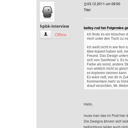
03.12.2011 um 09:50
Titel:
hpbk-interview
bailey-rud hat Folgendes g
hpbk-interview Benutzer-Profile anzeigen
Offline
Ich finde es ein bisschen d
mich unter den Tisch zu n
Ich weiß nicht in wie fern i
Idee kopiert haben soll, me
Freund. Das Design unter
sich von SamNowi´s. Es h
Farbe als sonst, andere St
nun wirklich nicht so glei
es kopieren nennen kann.
Es wäre nett, von dir in Zu
Kommentare mehr zu hören
drauf verzichten, Mr. We
Hallo,
muss man das im Post hier di
Die Designs ähneln sich leide
befürchtung leider auch nich