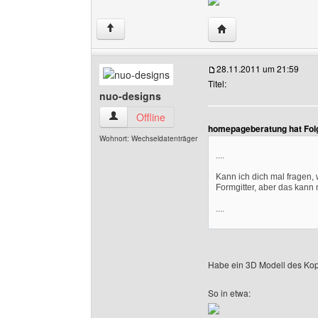
Website dieses Benut
↑
28.11.2011 um 21:59
Titel:
nuo-designs
nuo-designs Benutzer-Profile anzeigen
Offline
homepageberatung hat Fol
Wohnort: Wechseldatenträger
....
Kann ich dich mal fragen, 
Formgitter, aber das kann
....
Habe ein 3D Modell des Kopfs
So in etwa: