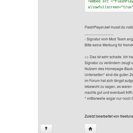
<embed src ="FlashPla
allowfullscreen="true
FlashPlayer.swf musst du natü
______________
- Signatur vom Mod Team ang
Bitte keine Werbung für fremd
=> Das ist sehr schade. Ich h
Signatur zu verändern zeugt 
Nutzern des Homepage-Baukas
Unterseiten* sind die guten Z
im Forum hat sich längst aufge
lebewohl zu sagen, es waren 
machts gut und eventuell triff
* mittlerweile sogar nur noch 
Zuletzt bearbeitet von freefu
Website dieses Benutze
↑