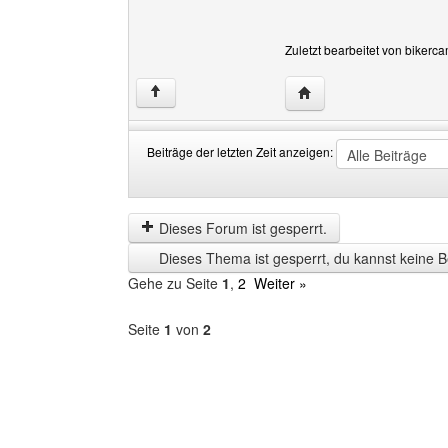
Zuletzt bearbeitet von bikerc
Website dieses Benutz
↑
Beiträge der letzten Zeit anzeigen:
Beiträge
Order
der
by
letzten
Dieses Forum ist gesperrt.
Zeit
Dieses Thema ist gesperrt, du kannst keine B
anzeigen
Gehe zu Seite
1
,
2
Weiter »
Seite
1
von
2