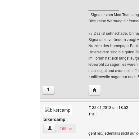
______________
- Signatur vom Mod Team ang
Bitte keine Werbung für fremd
=> Das ist sehr schade. Ich h
Signatur zu verändern zeugt 
Nutzern des Homepage-Baukas
Unterseiten* sind die guten Z
im Forum hat sich längst aufge
lebewohl zu sagen, es waren 
machts gut und eventuell triff
* mittlerweile sogar nur noch 
Website dieses Benutze
↑
22.01.2012 um 18:52
Titel:
bikercamp
bikercamp Benutzer-Profile anzeigen
Offline
geht nix, jedenfalls nicht auf