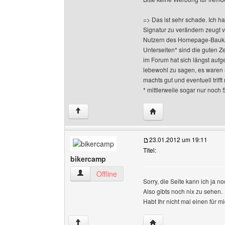
=> Das ist sehr schade. Ich h
Signatur zu verändern zeugt 
Nutzern des Homepage-Baukas
Unterseiten* sind die guten Z
im Forum hat sich längst aufge
lebewohl zu sagen, es waren 
machts gut und eventuell triff
* mittlerweile sogar nur noch 
Website dieses Benutze
↑
23.01.2012 um 19:11
Titel:
bikercamp
bikercamp Benutzer-Profile anzeigen
Offline
Sorry, die Seite kann ich ja no
Also gibts noch nix zu sehen.
Habt Ihr nicht mal einen für m
Website dieses Benutz
↑