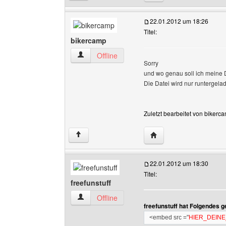
22.01.2012 um 18:26
Titel:
bikercamp
bikercamp Benutzer-Profile anzeigen
Offline
Sorry
und wo genau soll ich meine 
Die Datei wird nur runtergela
Zuletzt bearbeitet von bikerc
Website dieses Benutz
↑
22.01.2012 um 18:30
Titel:
freefunstuff
freefunstuff Benutzer-Profile anzeigen
Offline
freefunstuff hat Folgendes 
<embed src ="
HIER_DEIN