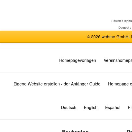
Forum
auswählen
Powered by
p
Deutsche
© 2026 webme GmbH, De
Homepagevorlagen
Vereinshomep
Eigene Website erstellen - der Anfänger Guide
Homepage er
Deutsch
English
Español
Fr
Baukasten
P