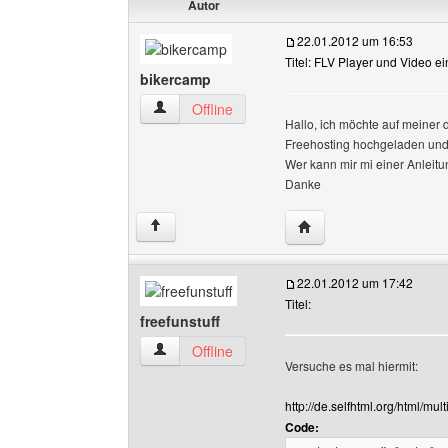
Autor
22.01.2012 um 16:53
Titel: FLV Player und Video e
bikercamp
bikercamp Benutzer-Profile anzeigen
Offline
Hallo, ich möchte auf meiner 
Freehosting hochgeladen und 
Wer kann mir mi einer Anleitu
Danke
Website dieses Benutz
↑
22.01.2012 um 17:42
Titel:
freefunstuff
freefunstuff Benutzer-Profile anzeigen
Offline
Versuche es mal hiermit:
http://de.selfhtml.org/html/mu
Code: