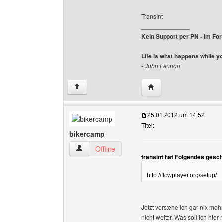
TransInt
______________
Kein Support per PN - Im Foru
Life is what happens while y
- John Lennon
Website dieses Benutze
↑
25.01.2012 um 14:52
Titel:
bikercamp
bikercamp Benutzer-Profile anzeigen
Offline
transint hat Folgendes gesc
http://flowplayer.org/setup/
Jetzt verstehe ich gar nix meh
nicht weiter. Was soll ich hie