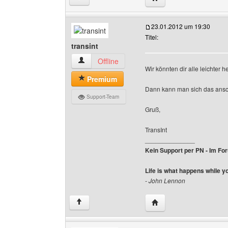
23.01.2012 um 19:30
Titel:
transint
transint Benutzer-Profile anzeigen
Offline
Wir könnten dir alle leichter 
Premium
Dann kann man sich das ansch
Support-Team
Gruß,
TransInt
______________
Kein Support per PN - Im Foru
Life is what happens while y
- John Lennon
Website dieses Benutze
↑