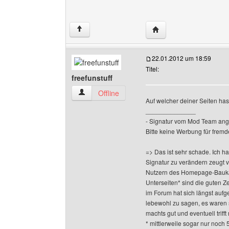
Website dieses Benutz
↑
22.01.2012 um 18:59
Titel:
freefunstuff
freefunstuff Benutzer-Profile anzeigen
Offline
Auf welcher deiner Seiten has
______________
- Signatur vom Mod Team ang
Bitte keine Werbung für fremd
=> Das ist sehr schade. Ich h
Signatur zu verändern zeugt 
Nutzern des Homepage-Baukas
Unterseiten* sind die guten Z
im Forum hat sich längst aufge
lebewohl zu sagen, es waren 
machts gut und eventuell triff
* mittlerweile sogar nur noch 