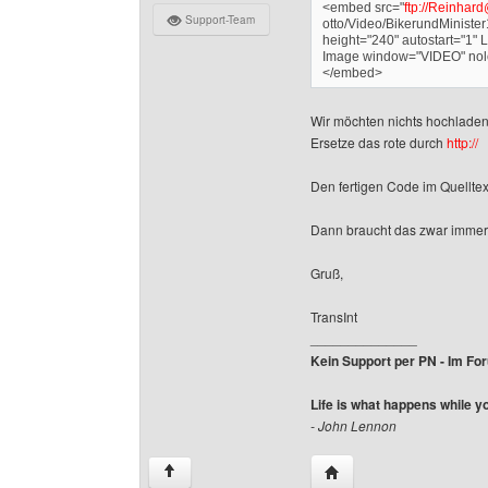
<embed src="
ftp://Reinhar
Support-Team
otto/Video/BikerundMinister
height="240" autostart="1" 
Image window="VIDEO" nolo
</embed>
Wir möchten nichts hochladen,
Ersetze das rote durch
http://
Den fertigen Code im Quelltext
Dann braucht das zwar immer n
Gruß,
TransInt
______________
Kein Support per PN - Im Foru
Life is what happens while y
- John Lennon
Website dieses Benutze
↑