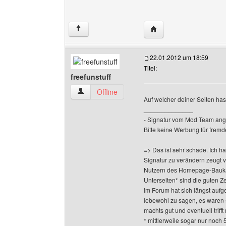
Website dieses Benutz
↑
22.01.2012 um 18:59
Titel:
freefunstuff
freefunstuff Benutzer-Profile anzeigen
Offline
Auf welcher deiner Seiten has
______________
- Signatur vom Mod Team ang
Bitte keine Werbung für fremd
=> Das ist sehr schade. Ich h
Signatur zu verändern zeugt 
Nutzern des Homepage-Baukas
Unterseiten* sind die guten Z
im Forum hat sich längst aufge
lebewohl zu sagen, es waren 
machts gut und eventuell triff
* mittlerweile sogar nur noch 