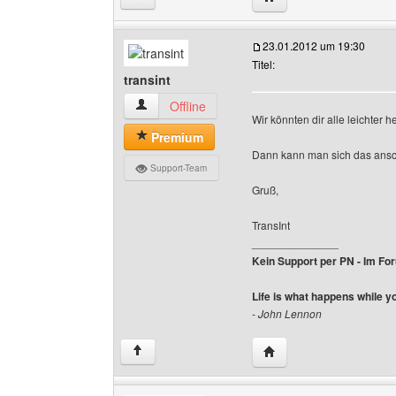
23.01.2012 um 19:30
Titel:
transint
transint Benutzer-Profile anzeigen
Offline
Wir könnten dir alle leichter 
Premium
Dann kann man sich das ansch
Support-Team
Gruß,
TransInt
______________
Kein Support per PN - Im Foru
Life is what happens while y
- John Lennon
Website dieses Benutze
↑