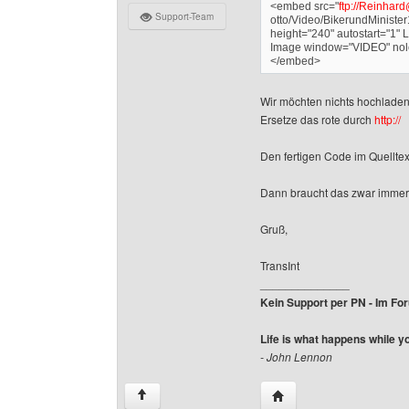
<embed src="
ftp://Reinhar
Support-Team
otto/Video/BikerundMinister
height="240" autostart="1" 
Image window="VIDEO" nolo
</embed>
Wir möchten nichts hochladen,
Ersetze das rote durch
http://
Den fertigen Code im Quelltext
Dann braucht das zwar immer n
Gruß,
TransInt
______________
Kein Support per PN - Im Foru
Life is what happens while y
- John Lennon
Website dieses Benutze
↑