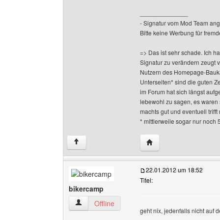
______________
- Signatur vom Mod Team ang
Bitte keine Werbung für fremd
=> Das ist sehr schade. Ich h
Signatur zu verändern zeugt 
Nutzern des Homepage-Baukas
Unterseiten* sind die guten Z
im Forum hat sich längst aufge
lebewohl zu sagen, es waren 
machts gut und eventuell triff
* mittlerweile sogar nur noch 
Website dieses Benutze
↑
22.01.2012 um 18:52
Titel:
bikercamp
bikercamp Benutzer-Profile anzeigen
Offline
geht nix, jedenfalls nicht auf