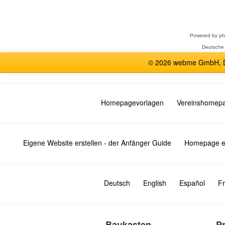
Forum
auswählen
Powered by
p
Deutsche
© 2026 webme GmbH, De
Homepagevorlagen
Vereinshomep
Eigene Website erstellen - der Anfänger Guide
Homepage er
Deutsch
English
Español
Fr
Baukasten
P