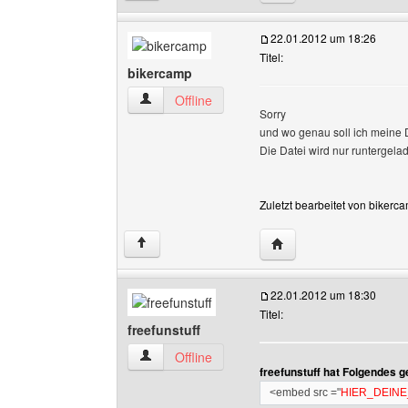
22.01.2012 um 18:26
Titel:
bikercamp
bikercamp Benutzer-Profile anzeigen
Offline
Sorry
und wo genau soll ich meine 
Die Datei wird nur runtergela
Zuletzt bearbeitet von bikerc
Website dieses Benutz
↑
22.01.2012 um 18:30
Titel:
freefunstuff
freefunstuff Benutzer-Profile anzeigen
Offline
freefunstuff hat Folgendes 
<embed src ="
HIER_DEIN