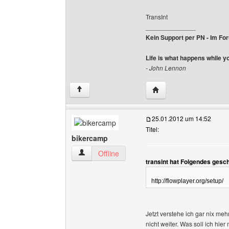
TransInt
______________
Kein Support per PN - Im Foru
Life is what happens while y
- John Lennon
Website dieses Benutze
↑
25.01.2012 um 14:52
Titel:
bikercamp
bikercamp Benutzer-Profile anzeigen
Offline
transint hat Folgendes gesc
http://flowplayer.org/setup/
Jetzt verstehe ich gar nix meh
nicht weiter. Was soll ich hie