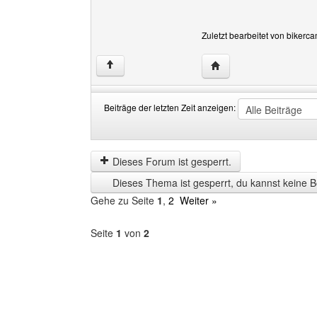
Zuletzt bearbeitet von bikerc
Website dieses Benutz
↑
Beiträge der letzten Zeit anzeigen:
Beiträge
Order
der
by
letzten
Dieses Forum ist gesperrt.
Zeit
Dieses Thema ist gesperrt, du kannst keine B
anzeigen
Gehe zu Seite
1
,
2
Weiter »
Seite
1
von
2