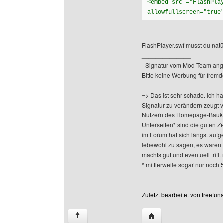
<embed src ="FlashPla
allowfullscreen="true
FlashPlayer.swf musst du natü
______________
- Signatur vom Mod Team ang
Bitte keine Werbung für fremd
=> Das ist sehr schade. Ich h
Signatur zu verändern zeugt 
Nutzern des Homepage-Baukas
Unterseiten* sind die guten Z
im Forum hat sich längst aufge
lebewohl zu sagen, es waren 
machts gut und eventuell triff
* mittlerweile sogar nur noch 
Zuletzt bearbeitet von freefu
Website dieses Benutze
↑