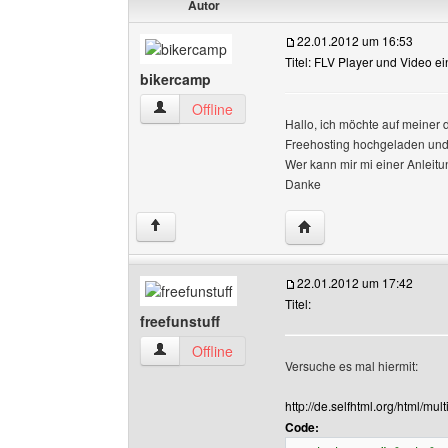
Autor
22.01.2012 um 16:53
Titel: FLV Player und Video e
bikercamp
bikercamp Benutzer-Profile anzeigen
Offline
Hallo, ich möchte auf meiner 
Freehosting hochgeladen und 
Wer kann mir mi einer Anleitu
Danke
Website dieses Benutz
↑
22.01.2012 um 17:42
Titel:
freefunstuff
freefunstuff Benutzer-Profile anzeigen
Offline
Versuche es mal hiermit:
http://de.selfhtml.org/html/mu
Code: