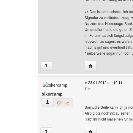
=> Das ist sehr schade. Ich h
Signatur zu verändern zeugt 
Nutzern des Homepage-Baukas
Unterseiten* sind die guten Z
im Forum hat sich längst aufge
lebewohl zu sagen, es waren 
machts gut und eventuell triff
* mittlerweile sogar nur noch 
Website dieses Benutze
↑
23.01.2012 um 19:11
Titel:
bikercamp
bikercamp Benutzer-Profile anzeigen
Offline
Sorry, die Seite kann ich ja no
Also gibts noch nix zu sehen.
Habt Ihr nicht mal einen für m
Website dieses Benutz
↑