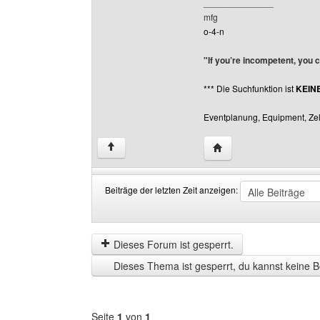
______________
mfg
o-4-n
"If you’re incompetent, you 
*** Die Suchfunktion ist
KEIN
Eventplanung, Equipment, Zelt
Website dieses Benutze
↑
Beiträge der letzten Zeit anzeigen:
Beiträge
Order
der
by
letzten
Dieses Forum ist gesperrt.
Zeit
Dieses Thema ist gesperrt, du kannst keine B
anzeigen
Seite
1
von
1