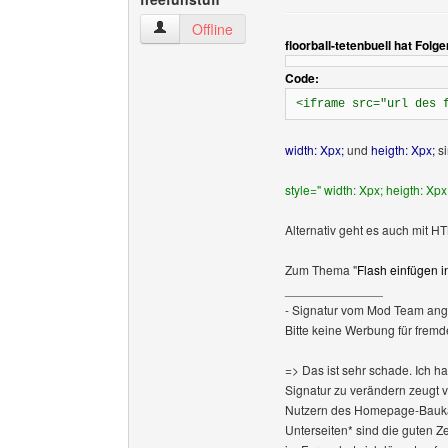
freefunstuff Benutzer-Profile anzeigen
Offline
floorball-tetenbuell hat Fol
Code:
<iframe src="url des 
width: Xpx;
und
heigth: Xpx;
s
style=" width: Xpx; heigth: Xpx
Alternativ geht es auch mit H
Zum Thema "
Flash einfügen
______________
- Signatur vom Mod Team ang
Bitte keine Werbung für fremd
=> Das ist sehr schade. Ich h
Signatur zu verändern zeugt 
Nutzern des Homepage-Baukas
Unterseiten* sind die guten Z