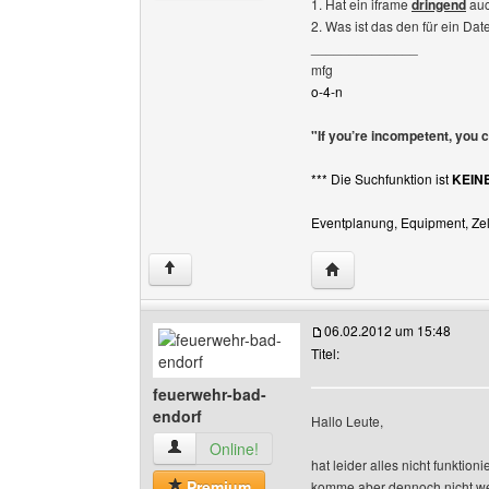
1. Hat ein iframe
dringend
auc
2. Was ist das den für ein Dat
______________
mfg
o-4-n
"If you’re incompetent, you 
*** Die Suchfunktion ist
KEIN
Eventplanung, Equipment, Zelt
Website dieses Benutze
↑
06.02.2012 um 15:48
Titel:
feuerwehr-bad-
endorf
Hallo Leute,
feuerwehr-bad-endorf Benutzer-Profile anzeig
Online!
hat leider alles nicht funktion
Premium
komme aber dennoch nicht we