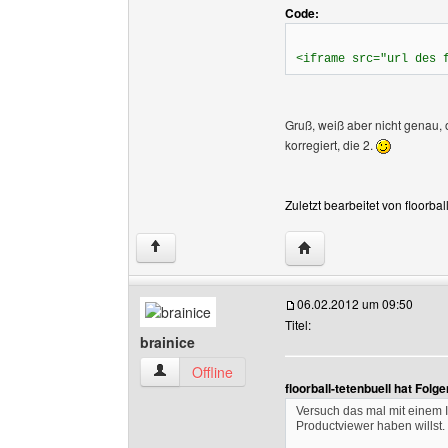
Code:
<iframe src="url des 
Gruß, weiß aber nicht genau, o
korregiert, die 2.
Zuletzt bearbeitet von floorba
Website dieses Benutzer
↑
06.02.2012 um 09:50
Titel:
brainice
brainice Benutzer-Profile anzeigen
Offline
floorball-tetenbuell hat Fol
Versuch das mal mit einem I
Productviewer haben willst.