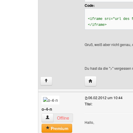
Code:
<iframe src="url des 
</iframe>
Gruß, weiß aber nicht genau, o
Du hast da die ">" vergessen 
Website dieses Benutze
↑
06.02.2012 um 10:44
Titel:
o-4-n
o-4-n Benutzer-Profile anzeigen
Offline
Hallo,
Premium