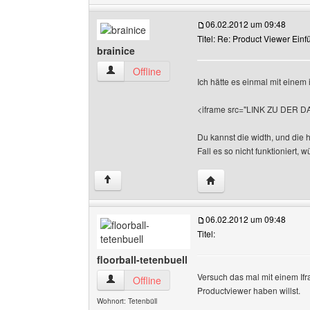
06.02.2012 um 09:48
Titel: Re: Product Viewer Ein
brainice
brainice Benutzer-Profile anzeigen
Offline
Ich hätte es einmal mit einem
<iframe src="LINK ZU DER DA
Du kannst die width, und die h
Fall es so nicht funktioniert,
Website dieses Benutze
↑
06.02.2012 um 09:48
Titel:
floorball-tetenbuell
Versuch das mal mit einem Ifr
floorball-tetenbuell Benutzer-Profile anzeigen
Offline
Productviewer haben willst.
Wohnort: Tetenbüll