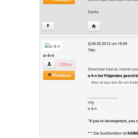
Danke
Website dieses Benutze
↑
06.02.2012 um 16:09
Titel:
o-4-n
o-4-n Benutzer-Profile anzeigen
Offline
Scheinbar hast du meinen pos
Premium
o-4-n hat Folgendes geschri
Was ist das den für ein Dat
______________
mfg
o-4-n
"If you’re incompetent, you 
*** Die Suchfunktion ist
KEIN