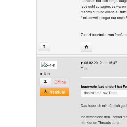
im Forum hat sich längst aufge
lebewohl zu sagen, es waren 
machts gut und eventuell triff
* mittlerweile sogar nur noch 
Zuletzt bearbeitet von freefun
Website dieses Benutze
↑
06.02.2012 um 16:47
Titel:
o-4-n
o-4-n Benutzer-Profile anzeigen
Offline
feuerwehr-bad-endorf hat F
Premium
das ist eine .swf Datei.
Das habe ich mir nämlich ged
Ich verschiebe den Thread mal 
markierten Threads durch.