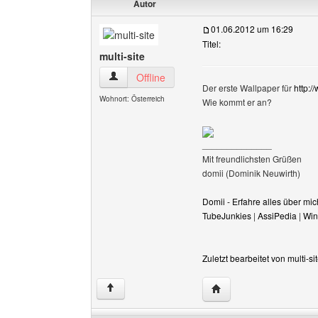
Autor
01.06.2012 um 16:29
Titel:
multi-site
multi-site Benutzer-Profile anzeigen
Offline
Der erste Wallpaper für
http:/
Wohnort: Österreich
Wie kommt er an?
______________
Mit freundlichsten Grüßen
domii (Dominik Neuwirth)
Domii - Erfahre alles über m
TubeJunkies
|
AssiPedia
|
Win
Zuletzt bearbeitet von multi-
Website dieses Benutzer
↑