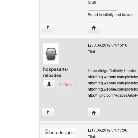
Gruß
______________
Bored to infinity and beyond...
Website dieses Benutze
↑
08.06.2012 um 15:16
Titel:
hospesarts-
Habe einige Butterfly Header:
reloaded
http://img.webme.com/pic/h/h
http://img.webme.com/pic/h/
hospesarts-reloaded Benutzer-Profile anzeige
Offline
http://img.webme.com/pic/h/h
http://lilyhq.com/HospesArts/
Website dieses Benutze
↑
17.06.2012 um 17:36
Titel: