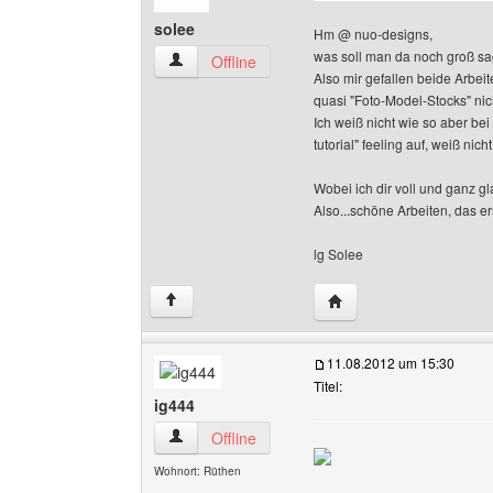
solee
Hm @ nuo-designs,
was soll man da noch groß s
solee Benutzer-Profile anzeigen
Offline
Also mir gefallen beide Arbeit
quasi "Foto-Model-Stocks" nic
Ich weiß nicht wie so aber be
tutorial" feeling auf, weiß nic
Wobei ich dir voll und ganz g
Also...schöne Arbeiten, das ers
lg Solee
Website dieses Benutze
↑
11.08.2012 um 15:30
Titel:
ig444
ig444 Benutzer-Profile anzeigen
Offline
Wohnort: Rüthen