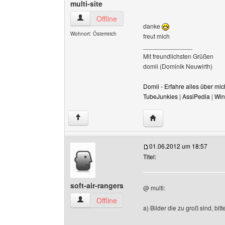
multi-site
multi-site Benutzer-Profile anzeigen
Offline
danke
Wohnort: Österreich
freut mich
______________
Mit freundlichsten Grüßen
domii (Dominik Neuwirth)
Domii - Erfahre alles über m
TubeJunkies
|
AssiPedia
|
Win
Website dieses Benutzer
↑
01.06.2012 um 18:57
Titel:
soft-air-rangers
@ multi:
soft-air-rangers Benutzer-Profile anzeigen
Offline
a) Bilder die zu groß sind, bit