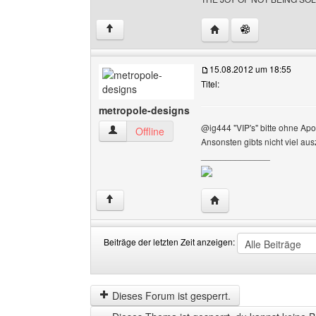
Website dieses Benutze
↑
15.08.2012 um 18:55
Titel:
metropole-designs
@ig444 "VIP's" bitte ohne Apo
metropole-designs Benutzer-Profile anzeigen
Offline
Ansonsten gibts nicht viel aus
______________
Website dieses Benutze
↑
Beiträge der letzten Zeit anzeigen:
Beiträge
Order
der
by
letzten
Dieses Forum ist gesperrt.
Zeit