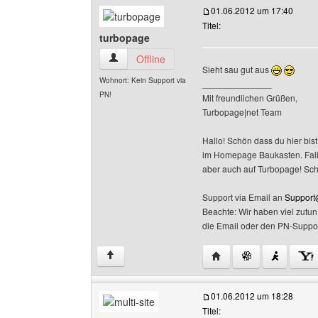
01.06.2012 um 17:40
Titel:
turbopage
turbopage Benutzer-Profile anzeigen
Offline
Sieht sau gut aus
Wohnort: Kein Support via
______________
PN!
Mit freundlichen Grüßen,
Turbopage|net Team
Hallo! Schön dass du hier bist
im Homepage Baukasten. Falls 
aber auch auf Turbopage! Sc
Support via Email an
Support
Beachte: Wir haben viel zutu
die Email oder den PN-Suppor
Website dieses Benutz
↑
01.06.2012 um 18:28
Titel: