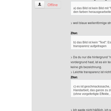
soft-air-rangers Benutzer-Profile anzeigen
Offline
a) das Bild ist kein Bild mi
den farben herausgearbeite
> weil blaue wellenförmige str
Zitat:
b) das Bild ist kein "Text": 
transparenz aufgetragen
> Da du nur die hintergrund "n
vordergrund hast, ist es ein tex
keine gfx bezeichnung.
> Leichte transparenz ist nich
Zitat:
c) es ist geschmackssache, i
Handarbeit, das ganze zu z
(ohne vorgefertigte Effekte, 
> Ich sagte nicht häßlich, ich s