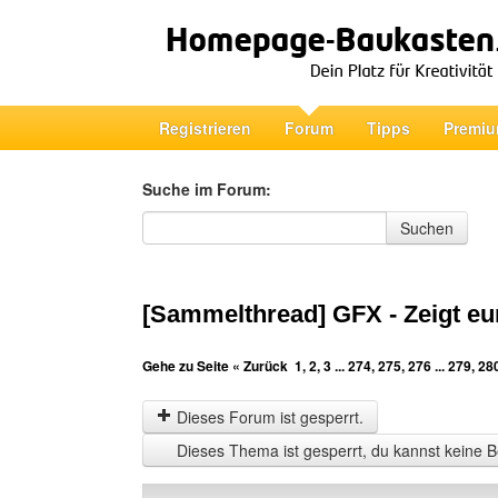
Registrieren
Forum
Tipps
Premiu
Suche im Forum:
Suche im Forum
Suchen
[Sammelthread] GFX - Zeigt eu
Gehe zu Seite
« Zurück
1
,
2
,
3
...
274
,
275
,
276
...
279
,
28
Dieses Forum ist gesperrt.
Dieses Thema ist gesperrt, du kannst keine B