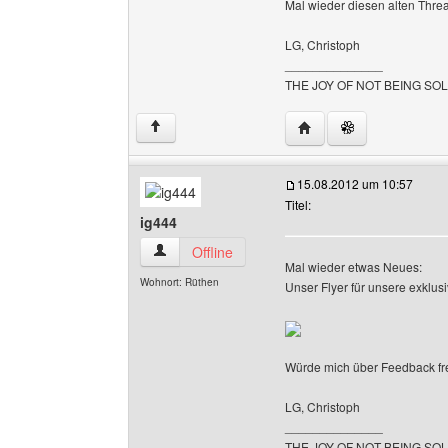
Mal wieder diesen alten Thr
LG, Christoph
______________
THE JOY OF NOT BEING SO
Website dieses Benutze
↑
15.08.2012 um 10:57
Titel:
ig444
ig444 Benutzer-Profile anzeigen
Offline
Mal wieder etwas Neues:
Wohnort: Rüthen
Unser Flyer für unsere exklus
Würde mich über Feedback fr
LG, Christoph
______________
THE JOY OF NOT BEING SO