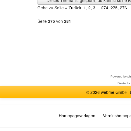
Dieses Thema ist gesperrt, du kannst keine B
anzeigen
Gehe zu Seite
« Zurück
1
,
2
,
3
...
274
,
275
,
276
..
Seite
275
von
281
Forum
auswählen
Powered by
p
Deutsche
© 2026 webme GmbH, De
Homepagevorlagen
Vereinshomep