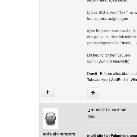
b) das Bild ist kein "Text": Es
transparenz aufgetragen
c) es ist geschmackssache, in 
das ganze zu ziemlich mühsam
(ohne vorgefertigte Effekte, ..
______________
Mit freundlichsten Grüßen
domii (Dominik Neuwirth)
Domii - Erfahre alles über m
TubeJunkies
|
AssiPedia
|
Win
Website dieses Benutzer
↑
01.06.2012 um 21:46
Titel:
soft-air-rangers
multi-site hat Folgendes ges