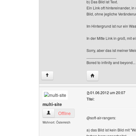
b) Das Bild ist Text.
Ein Link oft hintereinander, 
Bild, ohne jegliche Veränderun
Im Hintergrund ist nur ein Was
In der Mitte Link in groß, mit 
Sorry, aber das ist meiner Mei
______________
Bored to infinity and beyond...
Website dieses Benutze
↑
01.06.2012 um 20:07
Titel:
multi-site
multi-site Benutzer-Profile anzeigen
Offline
@soft-air-rangers:
Wohnort: Österreich
a) das Bild ist kein Bild mit 
farben herausgearbeitet.