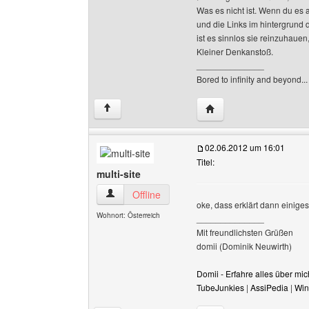
Was es nicht ist. Wenn du es 
und die Links im hintergrund d
ist es sinnlos sie reinzuhauen
Kleiner Denkanstoß.
______________
Bored to infinity and beyond...
Website dieses Benutze
↑
02.06.2012 um 16:01
Titel:
multi-site
multi-site Benutzer-Profile anzeigen
Offline
oke, dass erklärt dann einige
Wohnort: Österreich
______________
Mit freundlichsten Grüßen
domii (Dominik Neuwirth)
Domii - Erfahre alles über m
TubeJunkies
|
AssiPedia
|
Win