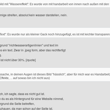
en
n Bild mit "Wassereffekt": Es wurde von mit handarbeit von innen nach außen mit den
mige streifen, absolut kein wasser darstellen, nein.
 "Text": Es wurde nur als kleiner Gack noch hinzugefügt, es ist mit leichter transpar
grund "nichtwasserartigenlinien" und text im
s ein text. Zwar in .jpeg form, aber das rechtfertigt
g.
ist nicht über 30%. [/quote]
ssache, in deinen Augen ist dieses Bild "hässlich", aber für mich war es Handarbei
ffekte, ... auf sowas bin ich nicht aus)
ch, ich sagte, dass es nicht gut ist.
n du es als Hintergrund für eine Website nimmst,
rgrund die Seite betreffen,
nzuhauen, da man schon auf der Seite ist.