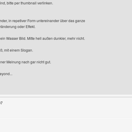
ind, bitte per thumbnail verlinken.
nander, in repetiver Form untereinander über das ganze
eränderung oder Effekt.
 ein Wasser Bild. Mitte hell außen dunkler, mehr nicht.
roß, mit einem Slogan.
iner Meinung nach gar nicht gut.
beyond...
enutzers besuchen: soft-air-rangers
07