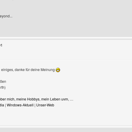
beyond...
enutzers besuchen: soft-air-rangers
01
n einiges, danke für deine Meinung
üßen
rth)
s über mich, meine Hobbys, mein Leben uvm, …
dia
|
Windows-Aktuell
|
Unser-Web
enutzers besuchen: multi-site