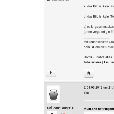
a) das Bild ist kein 
b) das Bild ist kein "
c) es ist geschmackss
(ohne vorgefertigte Eff
______________
Mit freundlichsten Gr
domii (Dominik Neuwi
Domii - Erfahre alle
TubeJunkies
|
AssiPe
Website dieses B
↑
01.06.2012 um 21:
Titel:
soft-air-rangers
multi-site hat Folge