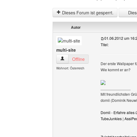
Dieses Forum ist gesperrt.
Diese
Autor
01.06.2012 um 16:
Titel:
multi-site
multi-site Benutzer-Profile anzeigen
Offline
Der erste Wallpaper f
Wohnort: Österreich
Wie kommt er an?
______________
Mit freundlichsten Gr
domii (Dominik Neuwi
Domii - Erfahre alle
TubeJunkies
|
AssiPe
Zuletzt bearbeitet vo