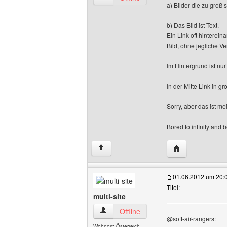
a) Bilder die zu groß s
b) Das Bild ist Text.
Ein Link oft hinterei
Bild, ohne jegliche V
Im Hintergrund ist nur
In der Mitte Link in g
Sorry, aber das ist me
______________
Bored to infinity and 
Website dieses B
↑
01.06.2012 um 20:
Titel:
multi-site
multi-site Benutzer-Profile anzeigen
Offline
@soft-air-rangers:
Wohnort: Österreich