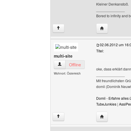
Kleiner Denkanstoß.
______________
Bored to infinity and 
Website dieses B
↑
02.06.2012 um 16:
Titel:
multi-site
multi-site Benutzer-Profile anzeigen
Offline
oke, dass erklärt dan
Wohnort: Österreich
______________
Mit freundlichsten Gr
domii (Dominik Neuwi
Domii - Erfahre alle
TubeJunkies
|
AssiPe
Website dieses B
↑