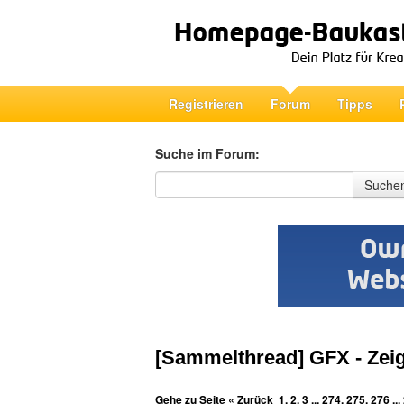
Registrieren
Forum
Tipps
Suche im Forum:
Suche im Forum
Suche
[Sammelthread] GFX - Zeig
Gehe zu Seite
« Zurück
1
,
2
,
3
...
274
,
275
,
276
...