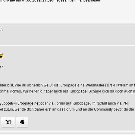
enutzers besuchen: multi-site
40
en,
hier bist. Wie du sicherlich weißt, ist Turbopage eine Webmaster Hilfe-Plattform i
onmal richtig!. Wir helfen dir aber auch auf Turbopage! Schaue dich da doch auch 
Support@Turbopage.net
oder via Forum auf Turbopage. Im Notfall auch via PN!
iel zutun, wende dich daher erst an das Forum und an die Community bevor du die
Benutzers besuchen: turbopage