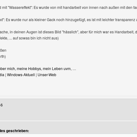
Bild mit "Wassereffekt": Es wurde von mit handarbeit von innen nach außen mit den f
Text": Es wurde nur als kleiner Gack noch hinzugefügt, es ist mit leichter transparenz
ache, in deinen Augen ist dieses Bild "hässlich", aber für mich war es Handarbeit,
ekte, ... auf sowas bin ich nicht aus)
üßen
rth)
s über mich, meine Hobbys, mein Leben uvm, …
dia
|
Windows-Aktuell
|
Unser-Web
enutzers besuchen: multi-site
46
ndes geschrieben: