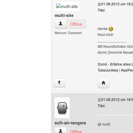
01.06.2012 um 18:
Titel:
multi-site
multi-site Benutzer-Profile anzeigen
Offline
danke
Wohnort: Österreich
freut mich
______________
Mit freundlichsten Gr
domii (Dominik Neuwi
Domii - Erfahre alle
TubeJunkies
|
AssiPe
Website dieses B
↑
01.06.2012 um 18:
Titel:
soft-air-rangers
@ multi:
soft-air-rangers Benutzer-Profile anzeig
Offline