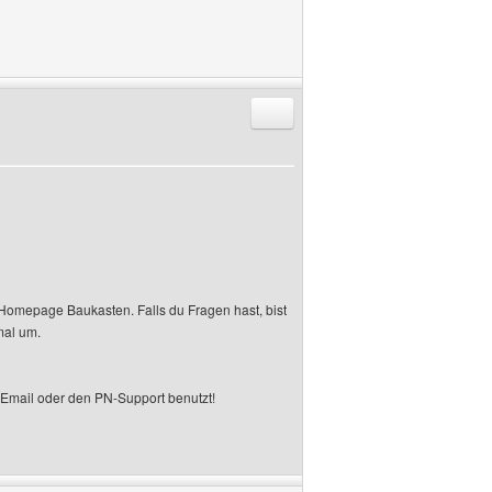
Antworten mit Zitat
m Homepage Baukasten. Falls du Fragen hast, bist
mal um.
 Email oder den PN-Support benutzt!