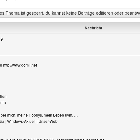
s Thema ist gesperrt, du kannst keine Beiträge editieren oder beantw
Nachricht
29
ür
http://www.domii.net
üßen
rth)
s über mich, meine Hobbys, mein Leben uvm, …
dia
|
Windows-Aktuell
|
Unser-Web
n multi-site am 01.06.2012, 21:09, insgesamt einmal bearbeitet