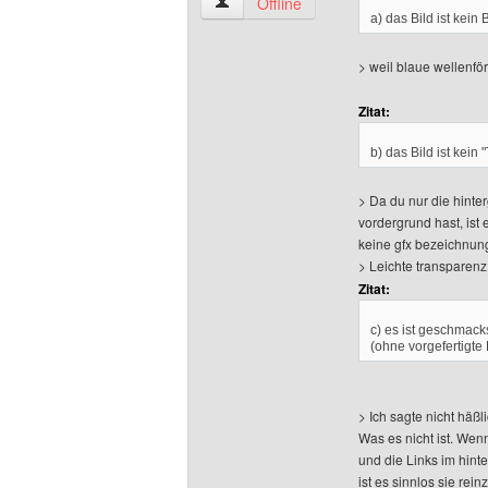
soft-air-rangers Benutzer-Profile anzeig
Offline
a) das Bild ist kei
> weil blaue wellenför
Zitat:
b) das Bild ist kein
> Da du nur die hinter
vordergrund hast, ist e
keine gfx bezeichnun
> Leichte transparenz 
Zitat:
c) es ist geschmack
(ohne vorgefertigte E
> Ich sagte nicht häßli
Was es nicht ist. Wen
und die Links im hinte
ist es sinnlos sie rei