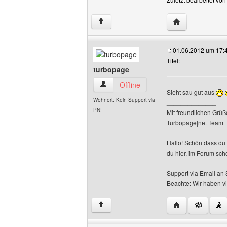
Website dieses B
↑
01.06.2012 um 17:
Titel:
turbopage
turbopage Benutzer-Profile anzeigen
Offline
Sieht sau gut aus
Wohnort: Kein Support via
______________
PN!
Mit freundlichen Grüß
Turbopage|net Team
Hallo! Schön dass du 
du hier, im Forum sch
Support via Email an
Beachte: Wir haben v
Website dieses 
↑