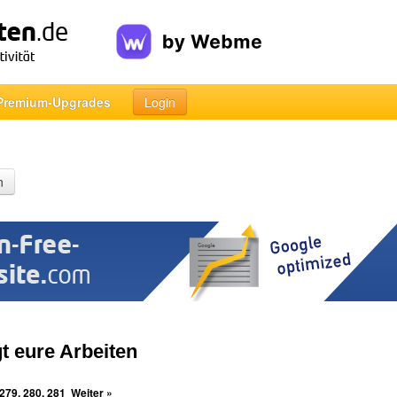
Premium-Upgrades
Login
n
t eure Arbeiten
279
,
280
,
281
Weiter »