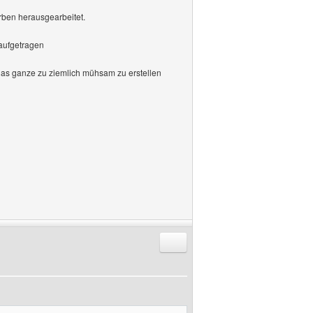
arben herausgearbeitet.
 aufgetragen
 das ganze zu ziemlich mühsam zu erstellen
Antworten mit Zitat