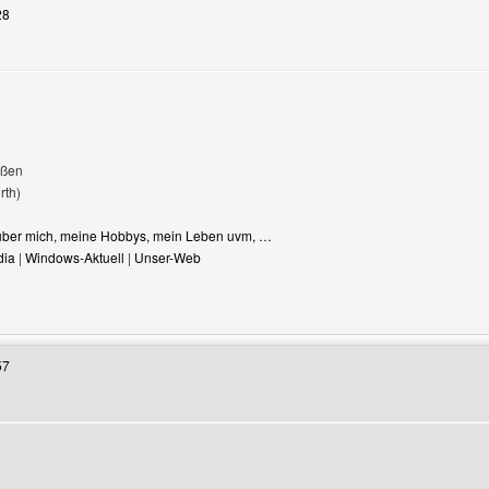
28
üßen
rth)
s über mich, meine Hobbys, mein Leben uvm, …
dia
|
Windows-Aktuell
|
Unser-Web
enutzers besuchen: multi-site
57
en