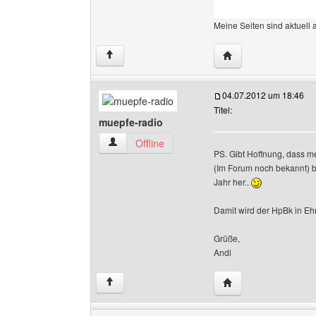
Meine Seiten sind aktuell 
Website dieses Benu
↑
04.07.2012 um 18:46
Titel:
muepfe-radio
muepfe-radio Benutzer-Profile anzeigen
Offline
PS. Gibt Hoffnung, dass me
(Im Forum noch bekannt) bal
Jahr her..
Damit wird der HpBk in Eh
Grüße,
Andi
Website dieses Benu
↑