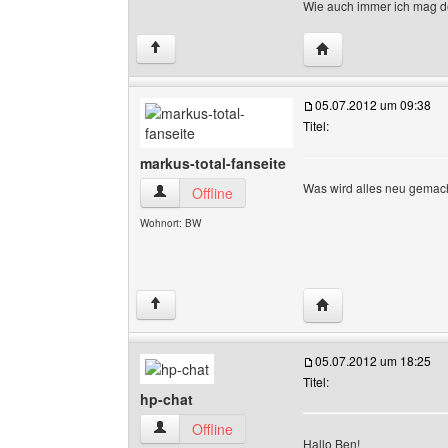
Wie auch immer ich mag d
Website dieses Benu
↑
05.07.2012 um 09:38
Titel:
markus-total-fanseite
Was wird alles neu gemach
markus-total-fanseite Benutzer-Profile anzeige
Offline
Wohnort: BW
Website dieses Benut
↑
05.07.2012 um 18:25
Titel:
hp-chat
hp-chat Benutzer-Profile anzeigen
Offline
Hallo Ben!