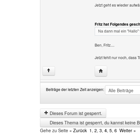
Jetzt geht es wieder aufwä
Fritz hat Folgendes gesc
Na dann mal ein "Hallo" 
Ben, Fritz....
Jetzt fehlt nur noch, dass
Website dieses Benu
↑
Beiträge der letzten Zeit anzeigen:
Beiträge
Order
der
by
letzten
Dieses Forum ist gesperrt.
Zeit
Dieses Thema ist gesperrt, du kannst keine B
anzeigen
Gehe zu Seite
« Zurück
1
,
2
,
3
,
4
,
5
,
6
Weiter »