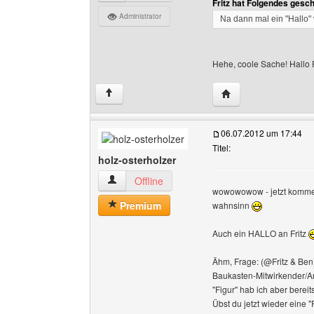
Fritz hat Folgendes gesc
Administrator
Na dann mal ein "Hallo" 
Hehe, coole Sache! Hallo F
Website dieses Ben
↑
06.07.2012 um 17:44
Titel:
holz-osterholzer
holz-osterholzer Benutzer-Profile anzeigen
Offline
wowowowow - jetzt kommen 
Premium
wahnsinn
Auch ein HALLO an Fritz
Ähm, Frage: (@Fritz & Ben
Baukasten-Mitwirkender/Arbe
"Figur" hab ich aber berei
Übst du jetzt wieder eine