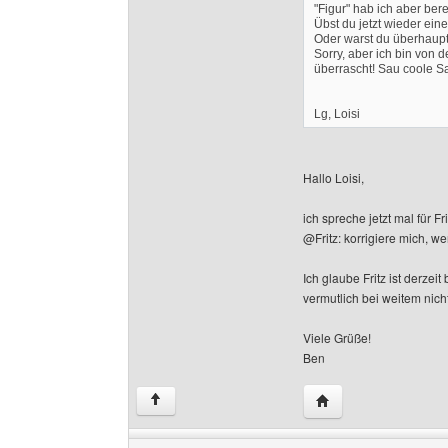
"Figur" hab ich aber ber
Übst du jetzt wieder ein
Oder warst du überhaup
Sorry, aber ich bin von d
überrascht! Sau coole S
Lg, Loisi
Hallo Loisi,
ich spreche jetzt mal für Fri
@Fritz: korrigiere mich, we
Ich glaube Fritz ist derze
vermutlich bei weitem nicht
Viele Grüße!
Ben
Website dieses Ben
↑