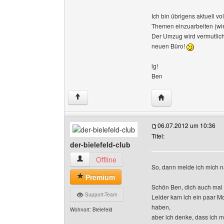
Ich bin übrigens aktuell v
Themen einzuarbeiten (wie f
Der Umzug wird vermutlich 
neuen Büro!
lg!
Ben
Website dieses Ben
↑
06.07.2012 um 10:36
Titel:
der-bielefeld-club
der-bielefeld-club Benutzer-Profile anzeigen
Offline
So, dann melde ich mich 
Premium
Schön Ben, dich auch mal
Support-Team
Leider kam ich ein paar Mo
haben,
Wohnort: Bielefeld
aber ich denke, dass ich 