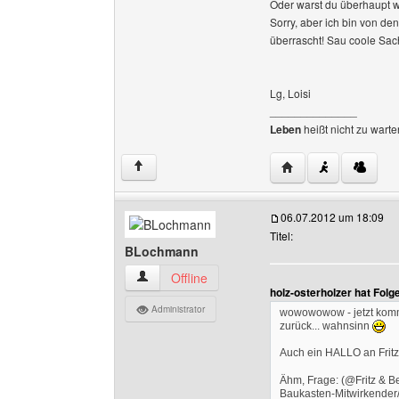
Oder warst du überhaupt 
Sorry, aber ich bin von den
überrascht! Sau coole Sac
Lg, Loisi
______________
Leben
heißt nicht zu warte
Website dieses Benu
↑
06.07.2012 um 18:09
Titel:
BLochmann
BLochmann Benutzer-Profile anzeigen
Offline
holz-osterholzer hat Fol
Administrator
wowowowow - jetzt komm
zurück... wahnsinn
Auch ein HALLO an Frit
Ähm, Frage: (@Fritz & B
Baukasten-Mitwirkender/Ar