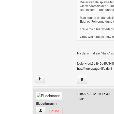
Die ersten Beispielseite
wie wir damals den "Ein
Baukasten .... und und 
Man konnte dir damals N
Egal ob Fehlermeldung ode
Freue mich hier wieder v
Gruß Wolle (alias bmw-f
Na dann mal ein "Hallo" vo
______________
[color=red:6e3f49e45c]Hilf
http://homepagehilfe.de.tl
Website dieses Benut
↑
06.07.2012 um 15:39
Titel:
BLochmann
BLochmann Benutzer-Profile anzeigen
Offline