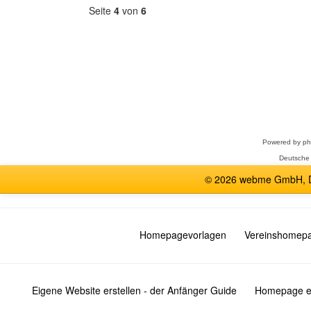
Seite
4
von
6
Forum
auswählen
Powered by
p
Deutsche
© 2026 webme GmbH, De
Homepagevorlagen
Vereinshomep
Eigene Website erstellen - der Anfänger Guide
Homepage er