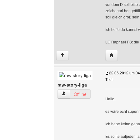
vor dem D soll bitte 
zeichenart her gefäll
soll gleich groß sei
Ich hoffe du kannst w
LG Raphael PS: die 
Website dieses
↑
22.06.2012 um 04
Titel:
raw-story-liga
raw-story-liga Benutzer-Profile anzeige
Offline
Hallo,
es wäre echt super n
Ich habe keine gena
Es sollte aufjeden 