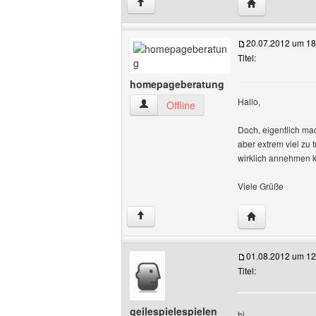
Website dieses
↑
20.07.2012 um 18
Titel:
homepageberatung
Hallo,
homepageberatung Benutzer-Profile an
Offline
Doch, eigentlich ma
aber extrem viel zu 
wirklich annehmen 
Viele Grüße
Website diese
↑
01.08.2012 um 12
Titel:
geilespielespielen
hi