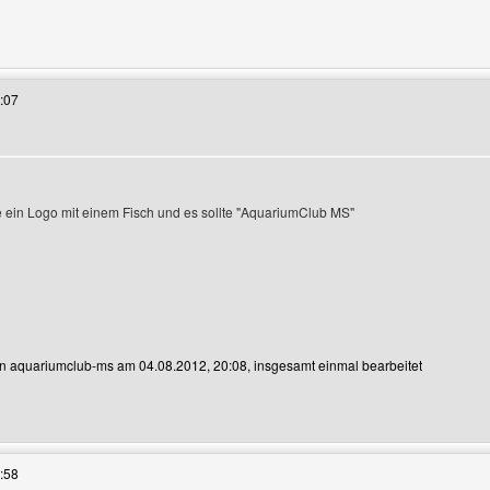
 Benutzers besuchen: faszination-vogelspinnen
:07
igen
ne ein Logo mit einem Fisch und es sollte "AquariumClub MS"
von aquariumclub-ms am 04.08.2012, 20:08, insgesamt einmal bearbeitet
 Benutzers besuchen: aquariumclub-ms
:58