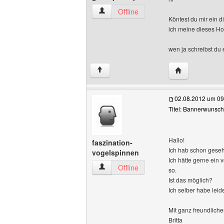
geilespielespielen Benutzer-Profile anz
Offline
Köntest du mir ein d
ich meine dieses Ho
wen ja schreibst du
Website dieses
↑
02.08.2012 um 09
Titel: Bannerwunsch
Hallo!
faszination-
Ich hab schon gesehe
vogelspinnen
Ich hätte gerne ein
faszination-vogelspinnen Benutzer-Prof
Offline
so.
Ist das möglich?
Ich selber habe lei
Mit ganz freundlich
Britta