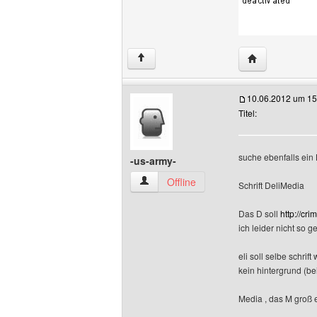
Website dieses
↑
10.06.2012 um 15
Titel:
suche ebenfalls ein
-us-army-
-us-army- Benutzer-Profile anzeigen
Offline
Schrift DeliMedia
Das D soll
http://cr
ich leider nicht so 
eli soll selbe schrif
kein hintergrund (be
Media , das M groß e