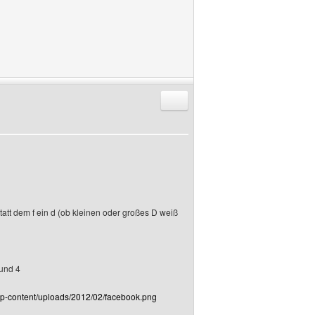
Antworten mit Zitat
statt dem f ein d (ob kleinen oder großes D weiß
 und 4
/wp-content/uploads/2012/02/facebook.png