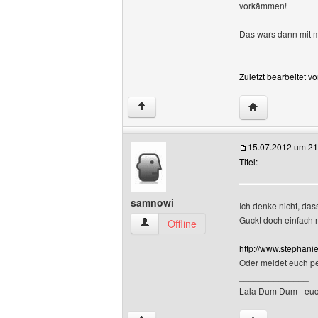
vorkämmen!
Das wars dann mit
Zuletzt bearbeitet v
Website dieses
↑
15.07.2012 um 21
Titel:
samnowi
Ich denke nicht, das
Guckt doch einfach 
samnowi Benutzer-Profile anzeigen
Offline
http://www.stephanie
Oder meldet euch per
______________
Lala Dum Dum - eu