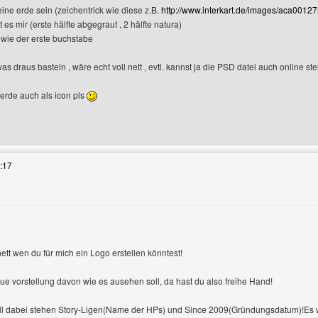
eine erde sein (zeichentrick wie diese z.B.
http://www.interkart.de/images/aca00127
t es mir (erste hälfte abgegraut , 2 hälfte natura)
n wie der erste buchstabe
as draus basteln , wäre echt voll nett , evtl. kannst ja die PSD datei auch online ste
erde auch als icon pls
 Benutzers besuchen: -us-army-
:17
n
ett wen du für mich ein Logo erstellen könntest!
ue vorstellung davon wie es ausehen soll, da hast du also freihe Hand!
fall dabei stehen Story-Ligen(Name der HPs) und Since 2009(Gründungsdatum)!Es 