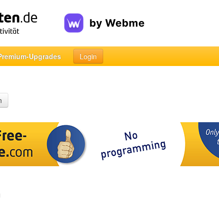
Premium-Upgrades
Login
n
h