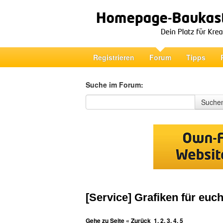
Registrieren
Forum
Tipps
Suche im Forum:
Suche im Forum
Suche
[Service] Grafiken für euc
Gehe zu Seite
« Zurück
1
,
2
,
3
,
4
,
5