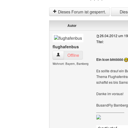
Dieses Forum ist gesperrt.
Diese
Autor
26.04.2012 um 19
Titel:
flughafenbus
flughafenbus Benutzer-Profile anzeigen
Offline
Ein Icon bittöööö
Wohnort: Bayern, Bamberg
Es sollte drauf ein 
Thema Flughafentrans
schaffst es bis Sams
Danke im voraus!
BusandFly Bamberg
______________