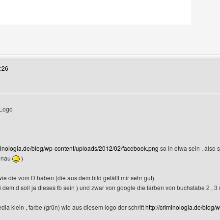
 Benutzers besuchen: flughafenbus
:26
 Logo
iminologia.de/blog/wp-content/uploads/2012/02/facebook.png
so in etwa sein , also 
genau
)
t wie die vom D haben (die aus dem bild gefällt mir sehr gut)
i dem d soll ja dieses fb sein ) und zwar von google die farben von buchstabe 2 , 3
dia klein , farbe (grün) wie aus diesem logo der schrift
http://criminologia.de/blog