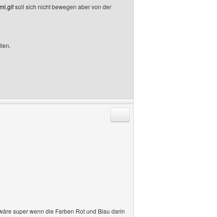
ml.gif
soll sich nicht bewegen aber von der
llen.
Antworten mit Zitat
wäre super wenn die Farben Rot und Blau darin