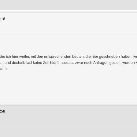
 Benutzers besuchen: samnowi
:16
zeigen
che ich hier weiter, mit den entsprechenden Leuten, die hier geschrieben haben
tun und deshalb fast keine Zeit hierfür, sodass zwar noch Anfragen gestellt werden 
kann.
s Benutzers besuchen: homepageberatung
:58