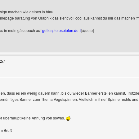
eigen
isign machen wie deines in blau
mepage baratung von Graphix das sieht voll cool aus kannst du mir das machen ?
 es in mein gästebuch auf
geilespielespielen.de.tl
[/quote]
 Benutzers besuchen: geilespielespielen
:57
n, dass es ein wenig dauern kann, bis du wieder Banner erstellen kannst. Trotzdem
 vernünftiges Banner zum Thema Vogelspinnen. Vielleicht mit ner Spinne rechts u
ile anzeigen
der überhaupt keine Ahnung von sowas.
em Bruß