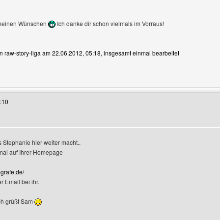
 meinen Wünschen
Ich danke dir schon vielmals im Vorraus!
on raw-story-liga am 22.06.2012, 05:18, insgesamt einmal bearbeitet
 Benutzers besuchen: raw-story-liga
:10
s Stephanie hier weiter macht..
mal auf Ihrer Homepage
grafe.de/
 Email bei ihr.
ch grüßt Sam