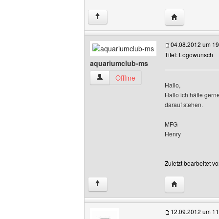
Website dieses
↑
04.08.2012 um 19
Titel: Logowunsch
aquariumclub-ms
aquariumclub-ms Benutzer-Profile anze
Offline
Hallo,
Hallo ich hätte ger
darauf stehen.
MFG
Henry
Zuletzt bearbeitet 
Website dieses
↑
12.09.2012 um 11