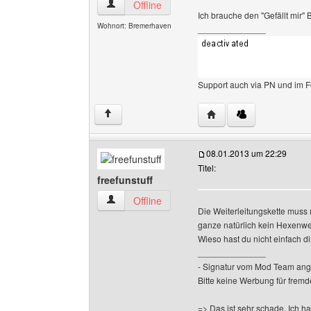
new-designs Benutzer-Profile anzeigen
Offline
Ich brauche den "Gefällt mir" 
Wohnort: Bremerhaven
______________
Support auch via PN und im 
Website dieses Benutz
↑
08.01.2013 um 22:29
Titel:
freefunstuff
freefunstuff Benutzer-Profile anzeigen
Offline
Die Weiterleitungskette muss n
ganze natürlich kein Hexenwe
Wieso hast du nicht einfach di
______________
- Signatur vom Mod Team ang
Bitte keine Werbung für fremd
=> Das ist sehr schade. Ich h