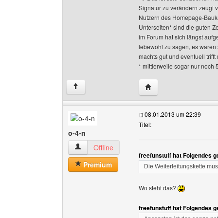
Signatur zu verändern zeugt 
Nutzern des Homepage-Baukas
Unterseiten* sind die guten Z
im Forum hat sich längst aufge
lebewohl zu sagen, es waren 
machts gut und eventuell triff
* mittlerweile sogar nur noch 
Website dieses Benutze
↑
08.01.2013 um 22:39
Titel:
o-4-n
o-4-n Benutzer-Profile anzeigen
Offline
freefunstuff hat Folgendes 
Premium
Die Weiterleitungskette muss
Wo steht das?
freefunstuff hat Folgendes 