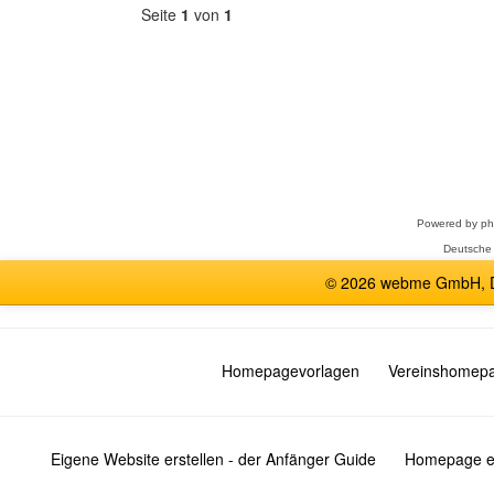
Seite
1
von
1
Forum
auswählen
Powered by
p
Deutsche
© 2026 webme GmbH, De
Homepagevorlagen
Vereinshomep
Eigene Website erstellen - der Anfänger Guide
Homepage er