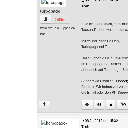
Titel:
turbopage
turbopage Benutzer-Profile anzeigen
Offline
Also ich glaub auch, dass man
Wohnort: Kein Support via
Tausendfachen weiterleiten 
PN!
______________
Mit freundlichen Grüßen,
Turbopage|net Team
Hallo! Schön dass du hier bist
im Homepage Baukasten. Falls 
aber auch auf Turbopage! Sc
Support via Email an
Support
Beachte: Wir haben viel zutu
die Email oder den PN-Suppor
Website dieses Benutz
↑
08.01.2013 um 15:32
Titel: