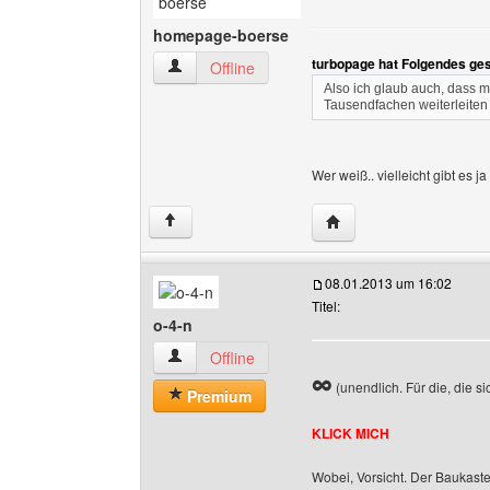
homepage-boerse
turbopage hat Folgendes ge
homepage-boerse Benutzer-Profile anzeigen
Offline
Also ich glaub auch, dass m
Tausendfachen weiterleite
Wer weiß.. vielleicht gibt es 
Website dieses Benutz
↑
08.01.2013 um 16:02
Titel:
o-4-n
o-4-n Benutzer-Profile anzeigen
Offline
∞
(unendlich. Für die, die si
Premium
KLICK MICH
Wobei, Vorsicht. Der Baukasten