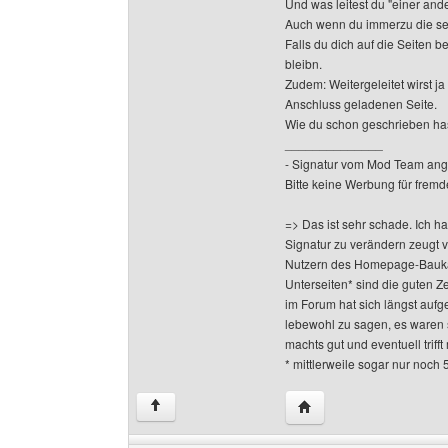
Und was leitest du "einer an
Auch wenn du immerzu die selb
Falls du dich auf die Seiten 
bleibn.
Zudem: Weitergeleitet wirst ja
Anschluss geladenen Seite.
Wie du schon geschrieben hast
______________
- Signatur vom Mod Team ang
Bitte keine Werbung für fremd
=> Das ist sehr schade. Ich h
Signatur zu verändern zeugt 
Nutzern des Homepage-Baukas
Unterseiten* sind die guten Z
im Forum hat sich längst aufge
lebewohl zu sagen, es waren 
machts gut und eventuell triff
* mittlerweile sogar nur noch 
Website dieses Benutze
↑