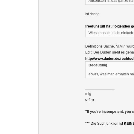
Ansonsten ist das ganze na
Ist richtig.
freefunstuff hat Folgendes 
Wieso hast du nicht einfach 
Definitions Sache. M.M.n würd
Edit: Der Duden sieht es gen
http://www.duden.de/rechtsc
Bedeutung
etwas, was man erhalten ha
______________
mfg
o-4-n
"If you’re incompetent, you 
*** Die Suchfunktion ist
KEIN