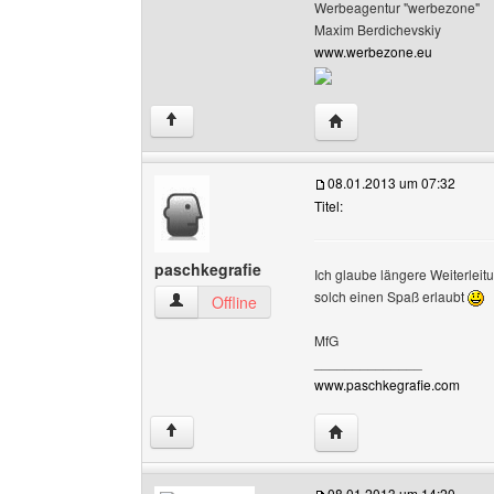
Werbeagentur "werbezone"
Maxim Berdichevskiy
www.werbezone.eu
Website dieses Benutze
↑
08.01.2013 um 07:32
Titel:
paschkegrafie
Ich glaube längere Weiterleitu
solch einen Spaß erlaubt
paschkegrafie Benutzer-Profile anzeigen
Offline
MfG
______________
www.paschkegrafie.com
Website dieses Benutze
↑
08.01.2013 um 14:20