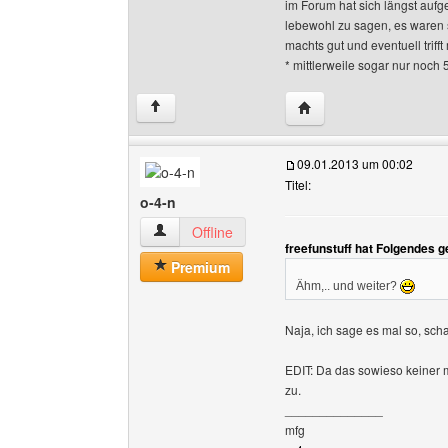
im Forum hat sich längst aufge
lebewohl zu sagen, es waren 
machts gut und eventuell triff
* mittlerweile sogar nur noch 
Website dieses Benutze
↑
09.01.2013 um 00:02
Titel:
o-4-n
o-4-n Benutzer-Profile anzeigen
Offline
freefunstuff hat Folgendes 
Premium
Ähm,.. und weiter?
Naja, ich sage es mal so, scha
EDIT: Da das sowieso keiner m
zu.
______________
mfg