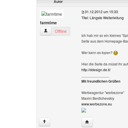
Autor
31.12.2012 um 15:33
Titel: Längste Weiterleitung
farmtime
farmtime Benutzer-Profile anzeigen
Offline
Ich hab mir so ein kleines "Sp
Seite aus dem Homepage-Bauk
Wer kann es topen?
Hier die Seite da müsst ihr a
http://ddesign.de.tl/
______________
Mit freundlichen Grüßen
Werbeagentur "werbezone"
Maxim Berdichevskiy
www.werbezone.eu
Website dieses Benutze
↑