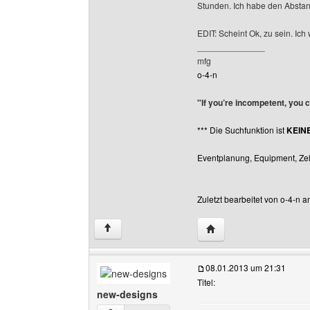
Stunden. Ich habe den Absta
EDIT: Scheint Ok, zu sein. Ic
______________
mfg
o-4-n
"If you’re incompetent, you 
*** Die Suchfunktion ist
KEIN
Eventplanung, Equipment, Zelt
Zuletzt bearbeitet von o-4-n 
Website dieses Benutze
↑
08.01.2013 um 21:31
Titel:
new-designs