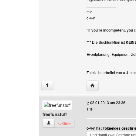
______________
mfg
o-4-n
"If you’re incompetent, you 
*** Die Suchfunktion ist
KEIN
Eventplanung, Equipment, Zelt
Zuletzt bearbeitet von o-4-n 
Website dieses Benutze
↑
08.01.2013 um 23:36
Titel:
freefunstuff
freefunstuff Benutzer-Profile anzeigen
Offline
o-4-n hat Folgendes geschri
Und damit zwei Beiträge un