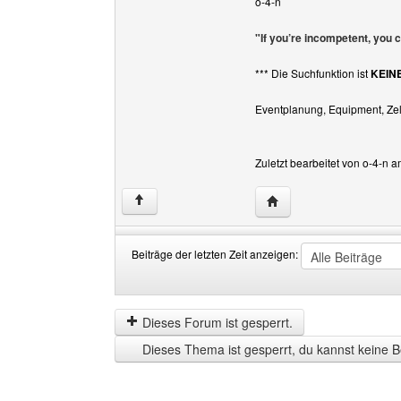
o-4-n
"If you’re incompetent, you 
*** Die Suchfunktion ist
KEIN
Eventplanung, Equipment, Zelt
Zuletzt bearbeitet von o-4-n 
Website dieses Benutze
↑
Beiträge der letzten Zeit anzeigen:
Beiträge
Order
der
by
letzten
Dieses Forum ist gesperrt.
Zeit
Dieses Thema ist gesperrt, du kannst keine B
anzeigen