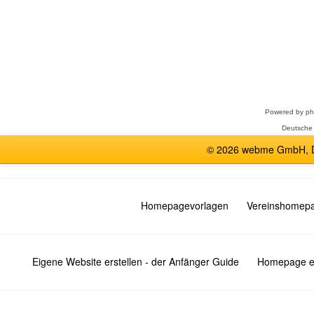
Forum
auswählen
Powered by
p
Deutsche
© 2026 webme GmbH, De
Homepagevorlagen
Vereinshomep
Eigene Website erstellen - der Anfänger Guide
Homepage er