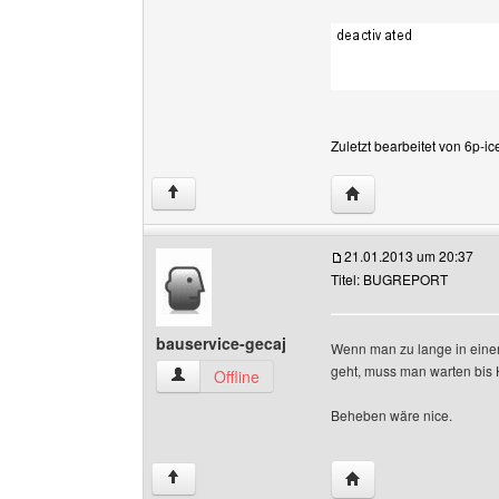
Zuletzt bearbeitet von 6p-i
Website dieses Benut
↑
21.01.2013 um 20:37
Titel: BUGREPORT
bauservice-gecaj
Wenn man zu lange in einem
geht, muss man warten bis H
bauservice-gecaj Benutzer-Profile anzeigen
Offline
Beheben wäre nice.
Website dieses Benut
↑