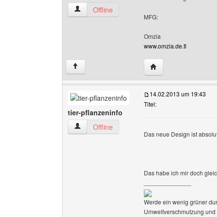
omzia Benutzer-Profile anzeigen
Offline
MFG:
Omzia
www.omzia.de.tl
Website dieses Benut
↑
14.02.2013 um 19:43
Titel:
tier-pflanzeninfo
tier-pflanzeninfo Benutzer-Profile anzeigen
Offline
Das neue Design ist absolut
Das habe ich mir doch gleic
______________
Werde ein wenig grüner dur
Umweltverschmutzung und vi