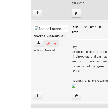
gruß rené
Website dieses Benut
↑
12.01.2013 um 15:09
Titel:
floorball-tetenbuell
floorball-tetenbuell Benutzer-Profile anzeigen
Offline
Hey,
Wohnort: Tetenbüll
am besten erstellst du dir e
hineinkopierst und dann auf
Wenn du zufrieden mit dem 
ganze Prozedur umgekehrt.
Grüße
______________
Floorball is life, the rest is ju
Website dieses Benutz
↑