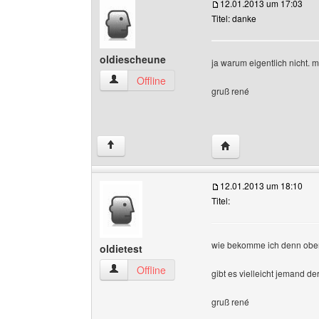
12.01.2013 um 17:03
Titel: danke
oldiescheune
ja warum eigentlich nicht.
oldiescheune Benutzer-Profile anzeigen
Offline
gruß rené
Website dieses Benut
↑
12.01.2013 um 18:10
Titel:
wie bekomme ich denn oben
oldietest
oldietest Benutzer-Profile anzeigen
Offline
gibt es vielleicht jemand de
gruß rené