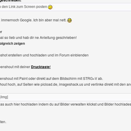
 geschrieben:
h den Link zum Screen posten
ja immernoch Google. Ich bin aber mal nett.
er
mal so lieb und hab dir ne Anleitung geschrieben!
olgreich zeigen
shot erstellen und hochladen und im Forum einblenden
eenshout mit deiner
Drucktaste
!
nshout mit Paint oder direkt auf dem Bildschirm mit STRG+V ab.
ut hoch, auf Seiten wie picload.de, imageshack.us und verlinke direkt mit den
[/img]
 das auch hier hochladen indem du auf Bilder verwalten klickst und Bilder hochlades
ten.