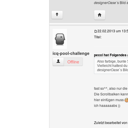
designerOase
´s Bild 
Website dieses 
↑
22.02.2013 um 13:
Titel:
icq-pool-challenge
pexxi hat Folgendes
icq-pool-challenge Benutzer-Profile anz
Offline
Also farbige, bunte
Vielleicht hattest 
designerOase
´s Bil
fast so^^, also nur d
Die Scrollbalken kann
hier einfügen muss
ich haaaaaabs ))
Zuletzt bearbeitet vo