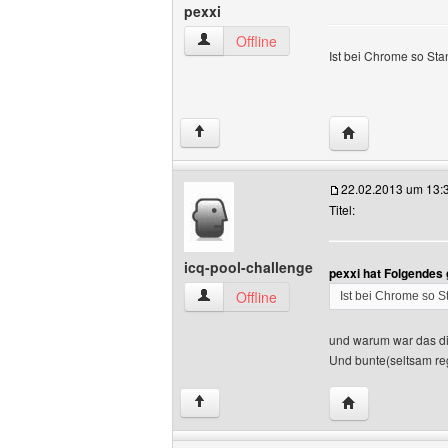
pexxi
pexxi Benutzer-Profile anzeigen
Offline
Ist bei Chrome so St
Website dieses 
↑
22.02.2013 um 13:
Titel:
icq-pool-challenge
pexxi hat Folgendes
icq-pool-challenge Benutzer-Profile anz
Offline
Ist bei Chrome so 
und warum war das d
Und bunte(seltsam re
Website dieses B
↑