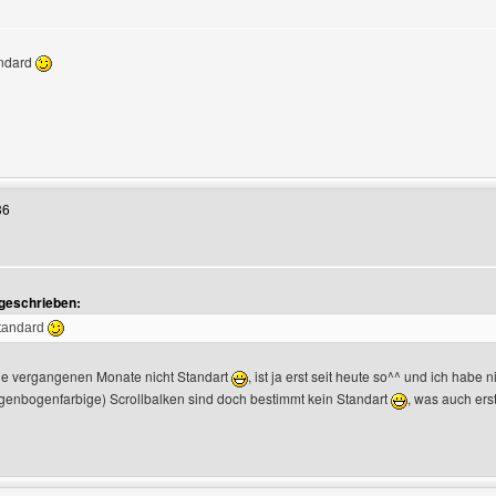
andard
Benutzers besuchen: pexxi
36
 geschrieben:
eigen
Standard
ie vergangenen Monate nicht Standart
, ist ja erst seit heute so^^ und ich habe n
genbogenfarbige) Scrollbalken sind doch bestimmt kein Standart
, was auch erst
enutzers besuchen: icq-pool-challenge