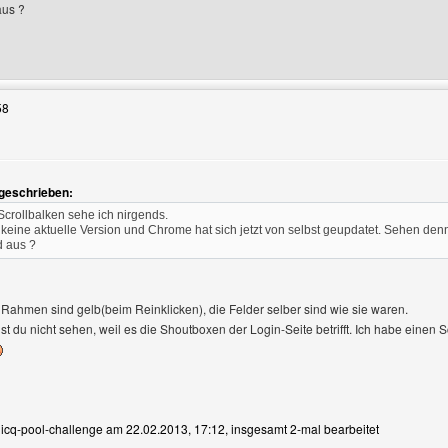
aus ?
Benutzers besuchen: pexxi
58
 geschrieben:
eigen
 Scrollbalken sehe ich nirgends.
du keine aktuelle Version und Chrome hat sich jetzt von selbst geupdatet. Sehen de
d aus ?
ie Rahmen sind gelb(beim Reinklicken), die Felder selber sind wie sie waren.
st du nicht sehen, weil es die Shoutboxen der Login-Seite betrifft. Ich habe einen
n icq-pool-challenge am 22.02.2013, 17:12, insgesamt 2-mal bearbeitet