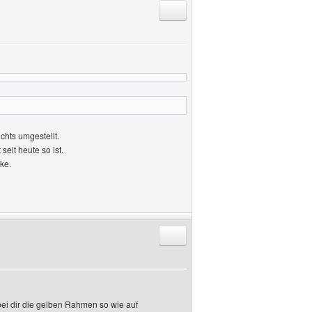
Antworten mit Zitat
ichts umgestellt.
 seit heute so ist.
ke.
Antworten mit Zitat
 bei dir die gelben Rahmen so wie auf