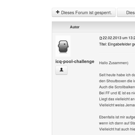
Dieses Forum ist gesperrt.
Diese
Autor
22.02.2013 um 13:
Titel: Eingabefelder 
icq-pool-challenge
Hallo Zusammen)
icq-pool-challenge Benutzer-Profile anz
Seit heute habe ich 
den Shoutboxen die i
Auch die Scrollbalken
Bei FF und IE ist es 
Liegt das vielleicht 
Vielleicht weiss Jema
Ebenfalls ist mir auf
wenn ich dann auf Sta
Vielleicht hat auch h