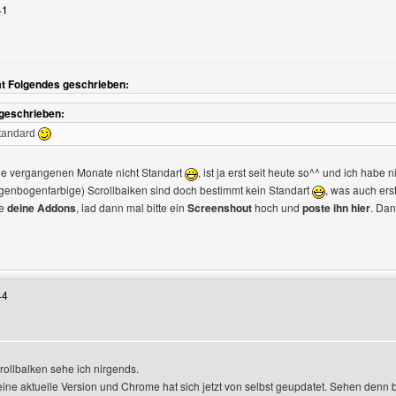
41
at Folgendes geschrieben:
n
 geschrieben:
Standard
ie vergangenen Monate nicht Standart
, ist ja erst seit heute so^^ und ich habe n
genbogenfarbige) Scrollbalken sind doch bestimmt kein Standart
, was auch erst
e
deine Addons
, lad dann mal bitte ein
Screenshout
hoch und
poste ihn hier
. Dan
Benutzers besuchen: designerOase
44
crollbalken sehe ich nirgends.
 keine aktuelle Version und Chrome hat sich jetzt von selbst geupdatet. Sehen denn