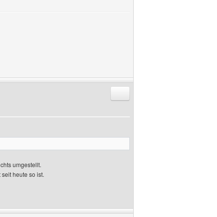
Antworten mit Zitat
ichts umgestellt.
 seit heute so ist.