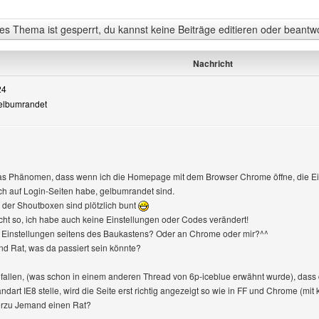
s Thema ist gesperrt, du kannst keine Beiträge editieren oder beantw
Nachricht
24
gelbumrandet
eigen
das Phänomen, dass wenn ich die Homepage mit dem Browser Chrome öffne, die E
ch auf Login-Seiten habe, gelbumrandet sind.
 der Shoutboxen sind plötzlich bunt
nicht so, ich habe auch keine Einstellungen oder Codes verändert!
an Einstellungen seitens des Baukastens? Oder an Chrome oder mir?^^
nd Rat, was da passiert sein könnte?
gefallen, (was schon in einem anderen Thread von 6p-iceblue erwähnt wurde), dass d
ndart IE8 stelle, wird die Seite erst richtig angezeigt so wie in FF und Chrome (m
ierzu Jemand einen Rat?