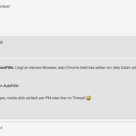
oraus!
enutzers besuchen: icq-pool-challenge
30
toFillIn.
Liegt an deinem Browser, also Chrome hebt das selber vor, falls Daten od
n
n AutoFillIn
ges, melde dich einfach per PM oder hier im Thread!
Benutzers besuchen: designerOase
31