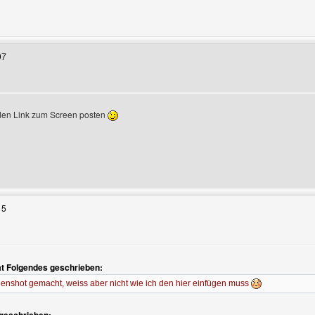
enutzers besuchen: icq-pool-challenge
07
den Link zum Screen posten
Benutzers besuchen: pexxi
15
at Folgendes geschrieben:
enshot gemacht, weiss aber nicht wie ich den hier einfügen muss
n