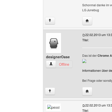
Schonmal danke im v
LG Junebug
Website dieses B
↑
22.02.2013 um 13:
Titel:
Das ist der
Chrome Au
designerOase
designerOase Benutzer-Profile anzeige
Offline
Informationen über de
Bei Frage oder sonsti
Website dieses 
↑
22.02.2013 um 13:
Titel: