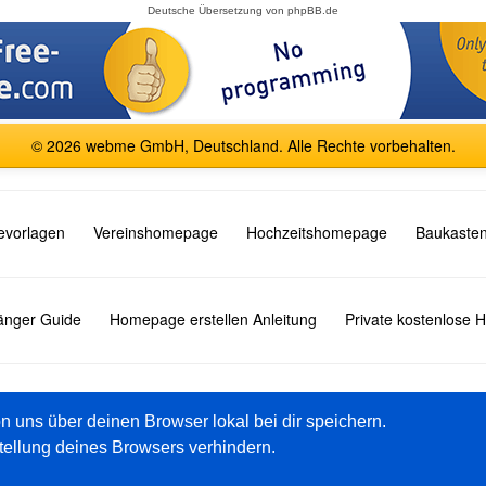
Deutsche Übersetzung von
phpBB.de
© 2026 webme GmbH, Deutschland. Alle Rechte vorbehalten.
vorlagen
Vereinshomepage
Hochzeitshomepage
Baukasten
fänger Guide
Homepage erstellen Anleitung
Private kostenlose
English
Español
Français
Italiano
Polski
Русский
on uns über deinen Browser lokal bei dir speichern.
tellung deines Browsers verhindern.