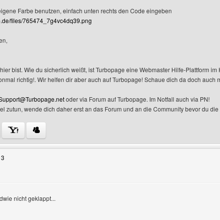
igene Farbe benutzen, einfach unten rechts den Code eingeben
up.de/files/765474_7g4vc4dq39.png
en,
hier bist. Wie du sicherlich weißt, ist Turbopage eine Webmaster Hilfe-Plattform i
onmal richtig!. Wir helfen dir aber auch auf Turbopage! Schaue dich da doch auch 
Support@Turbopage.net
oder via Forum auf Turbopage. Im Notfall auch via PN!
iel zutun, wende dich daher erst an das Forum und an die Community bevor du die
Benutzers besuchen: turbopage
13
dwie nicht geklappt...