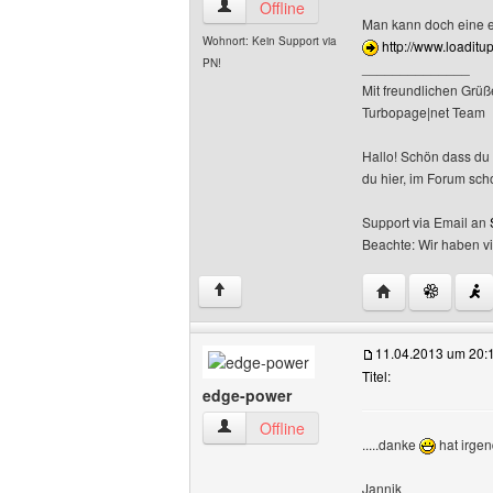
turbopage Benutzer-Profile anzeigen
Offline
Man kann doch eine e
Wohnort: Kein Support via
http://www.loadit
PN!
______________
Mit freundlichen Grüß
Turbopage|net Team
Hallo! Schön dass du 
du hier, im Forum sch
Support via Email an
Beachte: Wir haben v
Website dieses 
↑
11.04.2013 um 20:
Titel:
edge-power
edge-power Benutzer-Profile anzeigen
Offline
.....danke
hat irgen
Jannik