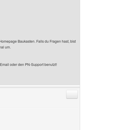
m Homepage Baukasten. Falls du Fragen hast, bist
mal um.
 Email oder den PN-Support benutzt!
Antworten mit Zitat