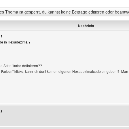
s Thema ist gesperrt, du kannst keine Beiträge editieren oder beantw
Nachricht
31
ode in Hexadezimal?
 Schriftfarbe definieren??
e Farben" klicke, kann ich dorft keinen eigenen Hexadezimalcode eingeben!?! Man
Benutzers besuchen: edge-power
48