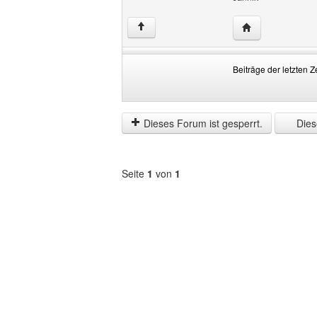
Website dieses 
↑
Beiträge der letzten Z
Beiträge
Order
der
by
letzten
Dieses Forum ist gesperrt.
Diese
Zeit
anzeigen
Seite
1
von
1
Forum
auswählen