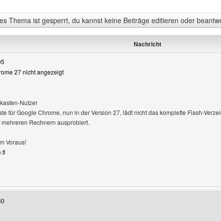
s Thema ist gesperrt, du kannst keine Beiträge editieren oder beantw
Nachricht
05
hrome 27 nicht angezeigt
n
kasten-Nutzer
e für Google Chrome, nun in der Version 27, lädt nicht das komplette Flash-Verzei
f mehreren Rechnern ausprobiert.
m Voraus!
.tl
enutzers besuchen: video-live-pro
30