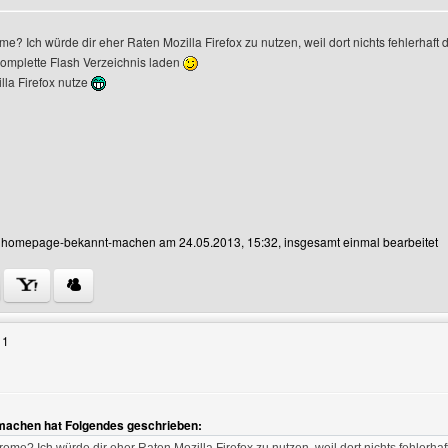
e? Ich würde dir eher Raten Mozilla Firefox zu nutzen, weil dort nichts fehlerhaft 
komplette Flash Verzeichnis laden
ofile anzeigen
lla Firefox nutze
on homepage-bekannt-machen am 24.05.2013, 15:32, insgesamt einmal bearbeitet
 Benutzers besuchen: homepage-bekannt-machen
11
n
achen hat Folgendes geschrieben: