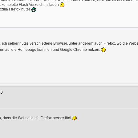
ome? Ich würde dir eher Raten Mozilla Firefox zu nutzen, weil dort nichts fehlerhaf
s komplette Flash Verzeichnis laden
illa Firefox nutze
, ich selber nutze verschiedene Browser, unter anderem auch Firefox, wo die Webs
den auf die Homepage kommen und Google Chrome nutzen.
enutzers besuchen: video-live-pro
50
, dass die Webseite mit Firefox besser lädt
ofile anzeigen