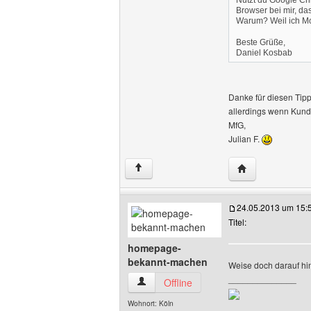
Nutzt du Google Chr
Browser bei mir, da
Warum? Weil ich Moz
Beste Grüße,
Daniel Kosbab
Danke für diesen Tipp
allerdings wenn Kun
MfG,
Julian F.
Website dieses B
↑
24.05.2013 um 15:
Titel:
homepage-
bekannt-machen
Weise doch darauf hin
______________
homepage-bekannt-machen Benutzer-Pr
Offline
Wohnort: Köln