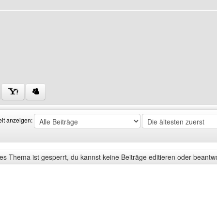
ofile anzeigen
 Benutzers besuchen: homepage-bekannt-machen
eit anzeigen:
s Thema ist gesperrt, du kannst keine Beiträge editieren oder beantw