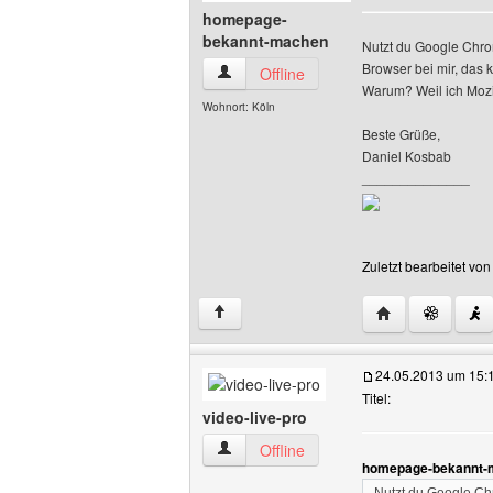
homepage-
bekannt-machen
Nutzt du Google Chrom
Browser bei mir, das 
homepage-bekannt-machen Benutzer-Pr
Offline
Warum? Weil ich Mozi
Wohnort: Köln
Beste Grüße,
Daniel Kosbab
______________
Zuletzt bearbeitet v
Website dieses
↑
24.05.2013 um 15:
Titel:
video-live-pro
video-live-pro Benutzer-Profile anzeige
Offline
homepage-bekannt-m