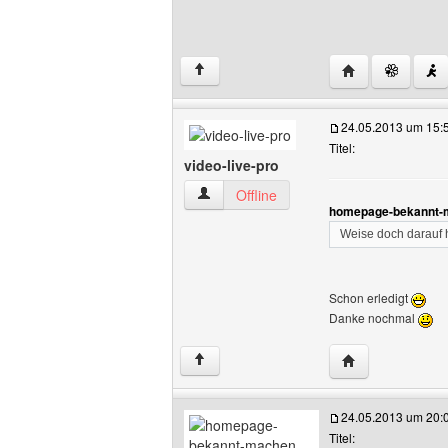
Website dieses
↑
24.05.2013 um 15:
Titel:
video-live-pro
video-live-pro Benutzer-Profile anzeige
Offline
homepage-bekannt-m
Weise doch darauf h
Schon erledigt
Danke nochmal
Website dieses B
↑
24.05.2013 um 20:
Titel: