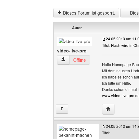
Dieses Forum ist gesperrt.
Diese
Autor
24.05.2013 um 11:
Titel: Flash wird in C
video-live-pro
video-live-pro Benutzer-Profile anzeige
Offline
Hallo Homepage-Bau
Mit dem neusten Updat
Ich habe es schon au
Ich bitte um Hilfe.
Danke schon einmal i
www.video-live-pro.de
Website dieses B
↑
24.05.2013 um 14:
Titel: