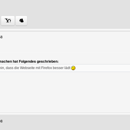
 Benutzers besuchen: homepage-bekannt-machen
58
n
achen hat Folgendes geschrieben:
in, dass die Webseite mit Firefox besser lädt
enutzers besuchen: video-live-pro
08