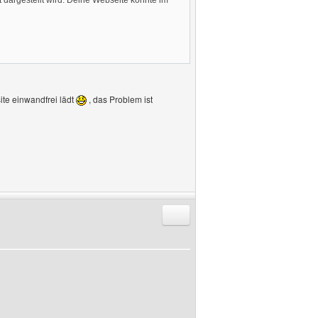
t dargestellt wird. Deine Webseite konnte im
ite einwandfrei lädt
, das Problem ist
Antworten mit Zitat