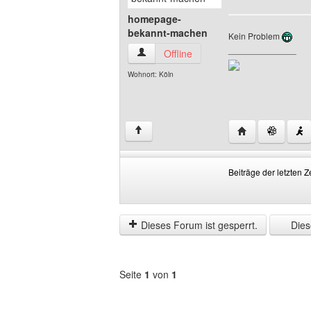
homepage-
bekannt-machen
Kein Problem
______________
homepage-bekannt-machen Benutzer-Pr
Offline
Wohnort: Köln
Website dieses
↑
Beiträge der letzten Z
Beiträge
Order
der
by
letzten
Dieses Forum ist gesperrt.
Diese
Zeit
anzeigen
Seite
1
von
1