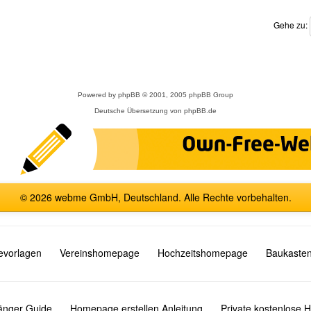
Gehe zu:
Powered by
phpBB
© 2001, 2005 phpBB Group
Deutsche Übersetzung von
phpBB.de
© 2026 webme GmbH, Deutschland. Alle Rechte vorbehalten.
vorlagen
Vereinshomepage
Hochzeitshomepage
Baukasten
fänger Guide
Homepage erstellen Anleitung
Private kostenlose