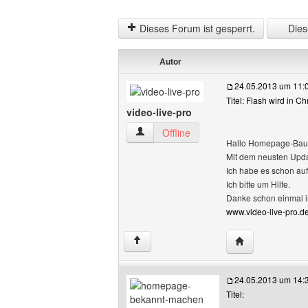
Dieses Forum ist gesperrt.
Diese
Autor
24.05.2013 um 11:
Titel: Flash wird in C
video-live-pro
video-live-pro Benutzer-Profile anzeige
Offline
Hallo Homepage-Bau
Mit dem neusten Updat
Ich habe es schon au
Ich bitte um Hilfe.
Danke schon einmal i
www.video-live-pro.de
Website dieses B
↑
24.05.2013 um 14:
Titel: