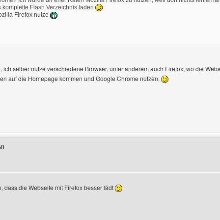
ome? Ich würde dir eher Raten Mozilla Firefox zu nutzen, weil dort nichts fehlerhaf
s komplette Flash Verzeichnis laden
illa Firefox nutze
, ich selber nutze verschiedene Browser, unter anderem auch Firefox, wo die Webs
den auf die Homepage kommen und Google Chrome nutzen.
enutzers besuchen: video-live-pro
50
, dass die Webseite mit Firefox besser lädt
ofile anzeigen