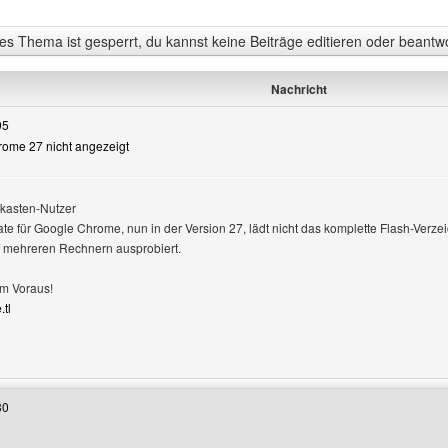
s Thema ist gesperrt, du kannst keine Beiträge editieren oder beantw
Nachricht
05
hrome 27 nicht angezeigt
n
kasten-Nutzer
e für Google Chrome, nun in der Version 27, lädt nicht das komplette Flash-Verzei
f mehreren Rechnern ausprobiert.
m Voraus!
.tl
enutzers besuchen: video-live-pro
30