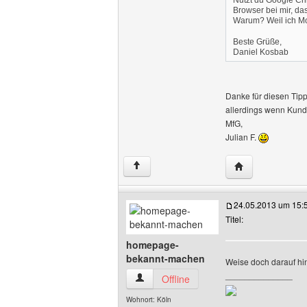
Nutzt du Google Chr
Browser bei mir, da
Warum? Weil ich Moz
Beste Grüße,
Daniel Kosbab
Danke für diesen Tipp
allerdings wenn Kun
MfG,
Julian F.
Website dieses B
↑
24.05.2013 um 15:
Titel:
homepage-
bekannt-machen
Weise doch darauf hin
______________
homepage-bekannt-machen Benutzer-Pr
Offline
Wohnort: Köln