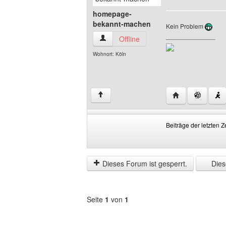
homepage-
bekannt-machen
Kein Problem
______________
homepage-bekannt-machen Benutzer-Pr
Offline
Wohnort: Köln
Website dieses
↑
Beiträge der letzten Z
Beiträge
Order
der
by
letzten
Dieses Forum ist gesperrt.
Diese
Zeit
anzeigen
Seite
1
von
1