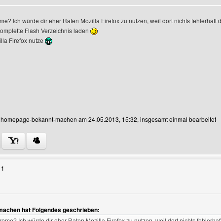
e? Ich würde dir eher Raten Mozilla Firefox zu nutzen, weil dort nichts fehlerhaft 
komplette Flash Verzeichnis laden
ofile anzeigen
lla Firefox nutze
on homepage-bekannt-machen am 24.05.2013, 15:32, insgesamt einmal bearbeitet
 Benutzers besuchen: homepage-bekannt-machen
11
n
achen hat Folgendes geschrieben: