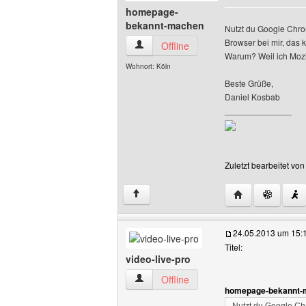
homepage-
bekannt-machen
Nutzt du Google Chrom
Browser bei mir, das 
homepage-bekannt-machen Benutzer-Pr
Offline
Warum? Weil ich Mozi
Wohnort: Köln
Beste Grüße,
Daniel Kosbab
______________
Zuletzt bearbeitet v
Website dieses
↑
24.05.2013 um 15:
Titel:
video-live-pro
video-live-pro Benutzer-Profile anzeige
Offline
homepage-bekannt-m