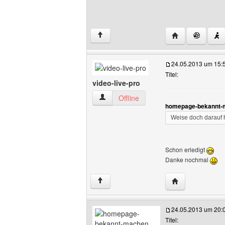
Website dieses
↑
24.05.2013 um 15:
Titel:
video-live-pro
video-live-pro Benutzer-Profile anzeige
Offline
homepage-bekannt-m
Weise doch darauf h
Schon erledigt
Danke nochmal
Website dieses B
↑
24.05.2013 um 20:
Titel: