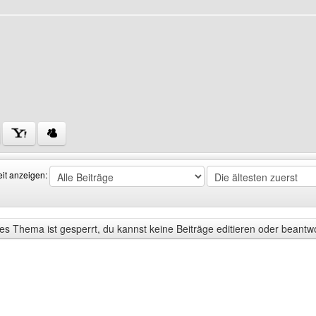
ofile anzeigen
 Benutzers besuchen: homepage-bekannt-machen
eit anzeigen:
s Thema ist gesperrt, du kannst keine Beiträge editieren oder beantw