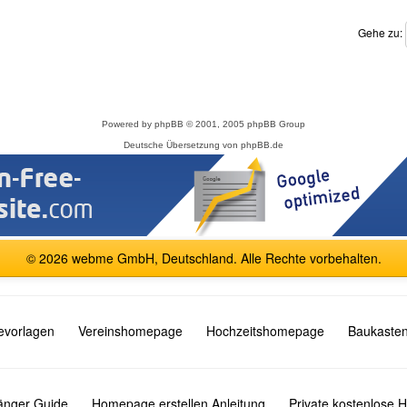
Gehe zu:
Powered by
phpBB
© 2001, 2005 phpBB Group
Deutsche Übersetzung von
phpBB.de
© 2026 webme GmbH, Deutschland. Alle Rechte vorbehalten.
vorlagen
Vereinshomepage
Hochzeitshomepage
Baukasten
fänger Guide
Homepage erstellen Anleitung
Private kostenlose