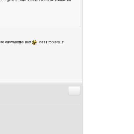
t dargestellt wird. Deine Webseite konnte im
ite einwandfrei lädt
, das Problem ist
Antworten mit Zitat