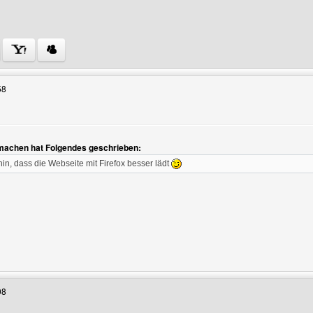
 Benutzers besuchen: homepage-bekannt-machen
58
n
achen hat Folgendes geschrieben:
in, dass die Webseite mit Firefox besser lädt
enutzers besuchen: video-live-pro
08