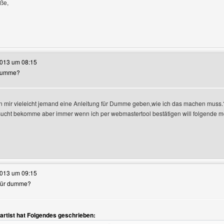
ße,
e dieses Benutzers besuchen: matsk
2013 um 08:15
r dumme?
en
n mir vieleicht jemand eine Anleitung für Dumme geben,wie ich das machen muss.
ucht bekomme aber immer wenn ich per webmastertool bestätigen will folgende me
e dieses Benutzers besuchen: majo-the-artist
2013 um 09:15
: für dumme?
artist hat Folgendes geschrieben: