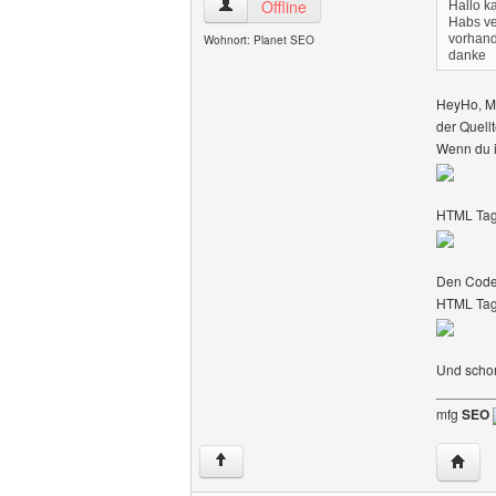
seo-suchmaschinenoptimierung Benutze
Offline
Hallo k
Habs ve
vorhan
Wohnort: Planet SEO
danke
HeyHo, M
der Quell
Wenn du i
HTML Tag 
Den Code 
HTML Tag 
Und schon
_______
mfg
SEO
Websit
↑