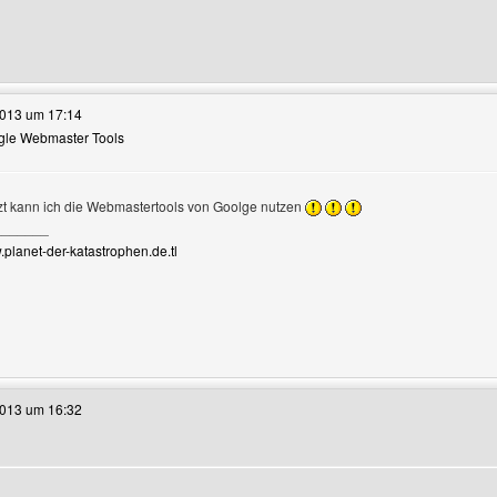
e dieses Benutzers besuchen: clubkevin
2013 um 17:14
ogle Webmaster Tools
tzt kann ich die Webmastertools von Goolge nutzen
_______
le anzeigen
.planet-der-katastrophen.de.tl
e dieses Benutzers besuchen: planet-der-katastrophen
2013 um 16:32