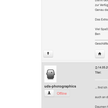
zur Verfü
Genau daf
Das Extra
Viel Spaß
Ben
_______
Geschäfts
Websi
↑
14.05.
Titel:
uds-photographics
... find ic
uds-photographics Benutzer-Profile anz
Offline
auch an d
Daumen h