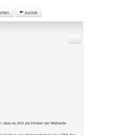
orten.
zurück
Antworten mit Zitat
, dass du dich als Inhaber der Webseite
iner Seite zu den Webmastertools ein HTML-Tag