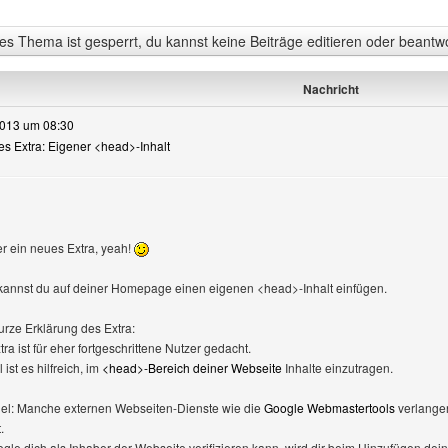
s Thema ist gesperrt, du kannst keine Beiträge editieren oder beantw
Nachricht
2013 um 08:30
ues Extra: Eigener <head>-Inhalt
r ein neues Extra, yeah!
 kannst du auf deiner Homepage einen eigenen <head>-Inhalt einfügen.
urze Erklärung des Extra:
ra ist für eher fortgeschrittene Nutzer gedacht.
st es hilfreich, im
<head>-Bereich deiner Webseite
Inhalte einzutragen.
iel: Manche externen Webseiten-Dienste wie die
Google Webmastertools
verlangen
.
gle dich als Inhaber der Webseite verifizieren kann, wird dir beim Hinzufügen de