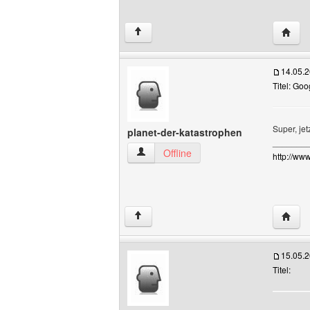
Websit
↑
14.05.
Titel: Go
Super, je
planet-der-katastrophen
_______
planet-der-katastrophen Benutzer-Profi
Offline
http://www
Websit
↑
15.05.
Titel: