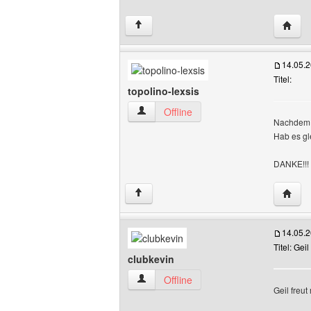
Websit
↑
14.05.
Titel:
topolino-lexsis
topolino-lexsis Benutzer-Profile anzeige
Offline
Nachdem i
Hab es gle
DANKE!!!
Websit
↑
14.05.
Titel: Geil
clubkevin
clubkevin Benutzer-Profile anzeigen
Offline
Geil freut