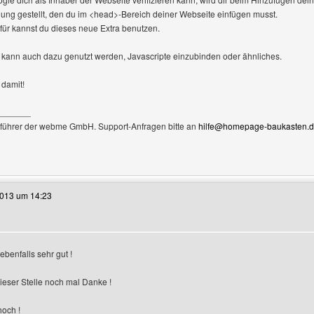
gung gestellt, den du im <head>-Bereich deiner Webseite einfügen musst.
ür kannst du dieses neue Extra benutzen.
 kann auch dazu genutzt werden, Javascripte einzubinden oder ähnliches.
 damit!
_______
führer der webme GmbH. Support-Anfragen bitte an
hilfe@homepage-baukasten.
te dieses Benutzers besuchen: BLochmann
2013 um 14:23
h ebenfalls sehr gut !
eigen
ieser Stelle noch mal Danke !
och !