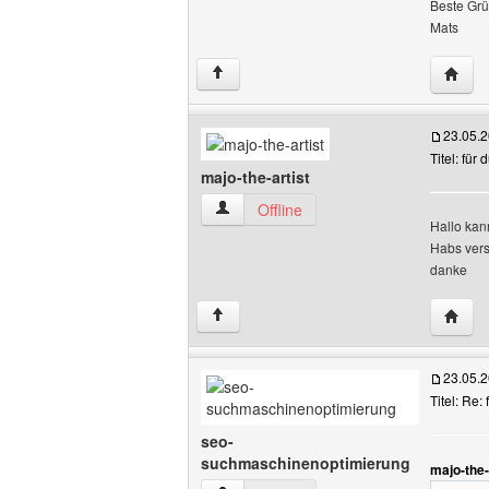
Beste Grü
Mats
Websit
↑
23.05.
Titel: fü
majo-the-artist
majo-the-artist Benutzer-Profile anzeig
Offline
Hallo kan
Habs vers
danke
Websit
↑
23.05.
Titel: Re
seo-
suchmaschinenoptimierung
majo-the-