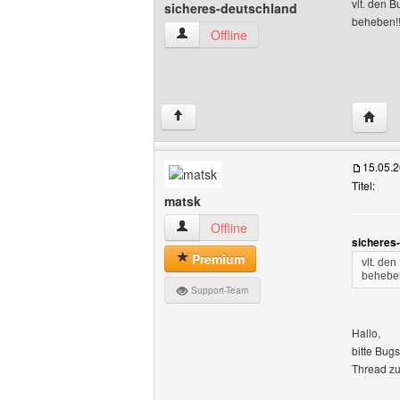
vlt. den 
sicheres-deutschland
beheben!
sicheres-deutschland Benutzer-Profile 
Offline
Websit
↑
15.05.
Titel:
matsk
matsk Benutzer-Profile anzeigen
Offline
sicheres
Premium
vlt. de
beheben
Support-Team
Hallo,
bitte Bug
Thread zu