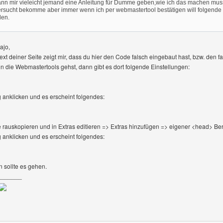
r-Profile anzeigen
ann mir vieleicht jemand eine Anleitung für Dumme geben,wie ich das machen mus
rsucht bekomme aber immer wenn ich per webmastertool bestätigen will folgende 
den.
ajo,
text deiner Seite zeigt mir, dass du hier den Code falsch eingebaut hast, bzw. den 
n die Webmastertools gehst, dann gibt es dort folgende Einstellungen:
anklicken und es erscheint folgendes:
rauskopieren und in Extras editieren => Extras hinzufügen => eigener <head> Ber
anklicken und es erscheint folgendes:
 sollte es gehen.
_______
e dieses Benutzers besuchen: seo-suchmaschinenoptimierung