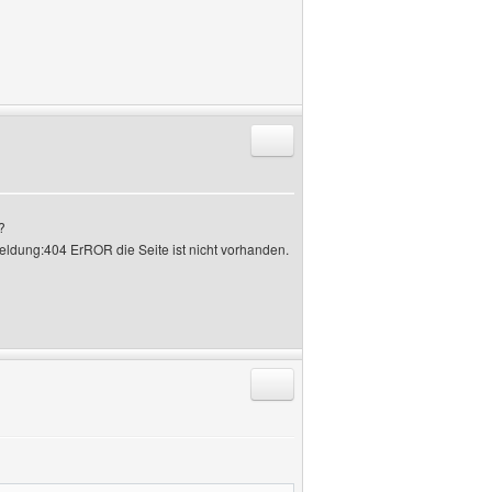
Antworten mit Zitat
?
ldung:404 ErROR die Seite ist nicht vorhanden.
Antworten mit Zitat