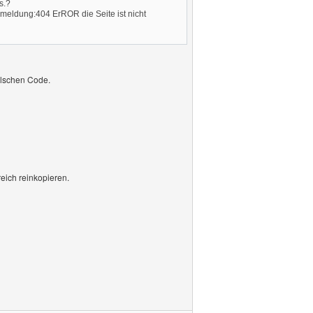
s.?
meldung:404 ErROR die Seite ist nicht
falschen Code.
eich reinkopieren.