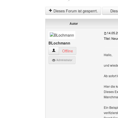
Dieses Forum ist gesperrt.
Diese
Autor
14.05.
Titel: Ne
BLochmann
BLochmann Benutzer-Profile anzeigen
Offline
Hallo,
Administrator
und wiede
Ab sofort
Hier die k
Dieses Ext
Manchmal i
Ein Beisp
verifizierst
Damit Goo