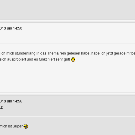
e dieses Benutzers besuchen: uds-photographics
2013 um 14:50
n
ch mich stundenlang in das Thema rein gelesen habe, habe ich jetzt gerade mitbe
ich ausprobiert und es funktiniert sehr gut!
e dieses Benutzers besuchen: topolino-lexsis
2013 um 14:56
 :D
 mich ist Super