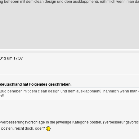
Bug beheben mit dem clean design und dem ausklappmenü. nähmlich wenn man da dr
!
anzeigen
e dieses Benutzers besuchen: sicheres-deutschland
2013 um 17:07
-deutschland hat Folgendes geschrieben:
n Bug beheben mit dem clean design und dem ausklappmenü. nähmlich wenn man da 
!!
s/Verbesserungsvorschläge in die jeweilige Kategorie posten. (Verbesserungsvorsc
 posten, reicht doch, oder?