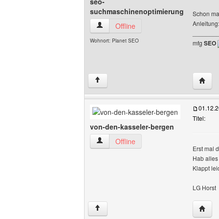
seo-
suchmaschinenoptimierung
Schon mal
Anleitung
seo-suchmaschinenoptimierung Benutze
Offline
_______
Wohnort: Planet SEO
mfg
SEO
Websit
↑
01.12.
Titel:
von-den-kasseler-bergen
von-den-kasseler-bergen Benutzer-Prof
Offline
Erst mal 
Hab alles
Klappt le
LG Horst
Websit
↑