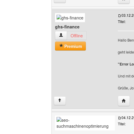
03.12.
Titel:
ghs-finance
ghs-finance Benutzer-Profile anzeigen
Offline
Hallo Ben
Premium
geht leid
"Error Lo
Und mit de
Grüße, J
Websit
↑
04.12.
Titel: