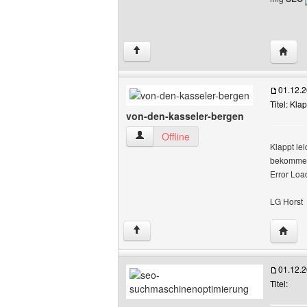
Websit
↑
01.12.
Titel: Klap
von-den-kasseler-bergen
von-den-kasseler-bergen Benutzer-Prof
Offline
Klappt lei
bekomme 
Error Loa
LG Horst
Websit
↑
01.12.
Titel: