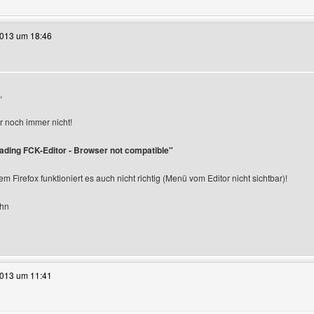
2013 um 18:46
,
er noch immer nicht!
ading FCK-Editor - Browser not compatible"
m Firefox funktioniert es auch nicht richtig (Menü vom Editor nicht sichtbar)!
ohn
e dieses Benutzers besuchen: ghs-finance
2013 um 11:41