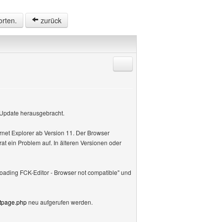
orten.
zurück
Antworten mit Zitat
 Update herausgebracht.
ernet Explorer ab Version 11. Der Browser
at ein Problem auf. In älteren Versionen oder
Loading FCK-Editor - Browser not compatible" und
tpage.php
neu aufgerufen werden.