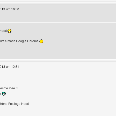
2013 um 10:50
Horst
utz einfach Google Chrome
e dieses Benutzers besuchen: sneep
2013 um 12:51
ile anzeigen
echte Idee !!!
es
höne Festtage Horst
e dieses Benutzers besuchen: von-den-kasseler-bergen