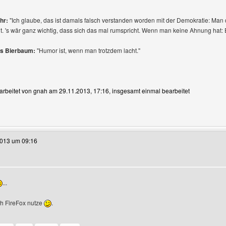
hr:
"Ich glaube, das ist damals falsch verstanden worden mit der Demokratie: Man
t. 's wär ganz wichtig, dass sich das mal rumspricht. Wenn man keine Ahnung hat: 
us Bierbaum:
"Humor ist, wenn man trotzdem lacht."
earbeitet von gnah am 29.11.2013, 17:16, insgesamt einmal bearbeitet
e dieses Benutzers besuchen: gnah
2013 um 09:16
...
h FireFox nutze
.