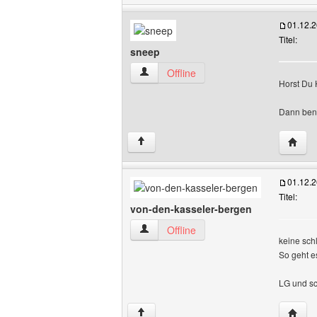
01.12.
Titel:
sneep
sneep Benutzer-Profile anzeigen
Offline
Horst Du 
Dann ben
Websit
↑
01.12.
Titel:
von-den-kasseler-bergen
von-den-kasseler-bergen Benutzer-Prof
Offline
keine schl
So geht 
LG und sc
Websit
↑