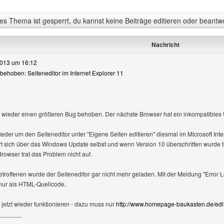
s Thema ist gesperrt, du kannst keine Beiträge editieren oder beantw
Nachricht
2013 um 16:12
 behoben: Seiteneditor im Internet Explorer 11
 wieder einen größeren Bug behoben. Der nächste Browser hat ein inkompatibles
ieder um den Seiteneditor unter "Eigene Seiten editieren" diesmal im Microsoft Int
ert sich über das Windows Update selbst und wenn Version 10 überschritten wurde tr
rowser trat das Problem nicht auf.
etroffenen wurde der Seiteneditor gar nicht mehr geladen. Mit der Meldung "Error 
 nur als HTML-Quellcode.
 jetzt wieder funktionieren - dazu muss nur
http://www.homepage-baukasten.de/edi
_______