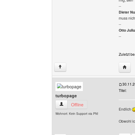
--
Dieter Nu
muss nich
--
Otto Juli
--
Zuletzt b
Websit
↑
30.11.
Titel:
turbopage
turbopage Benutzer-Profile anzeigen
Offline
Endlich
Wohnort: Kein Support via PN!
Obwohl ic