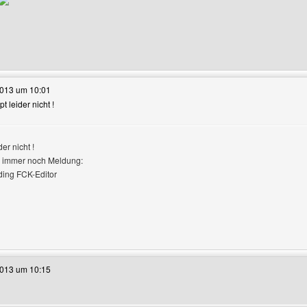
e dieses Benutzers besuchen: seo-suchmaschinenoptimierung
2013 um 10:01
pt leider nicht !
ile anzeigen
der nicht !
immer noch Meldung:
ding FCK-Editor
e dieses Benutzers besuchen: von-den-kasseler-bergen
2013 um 10:15