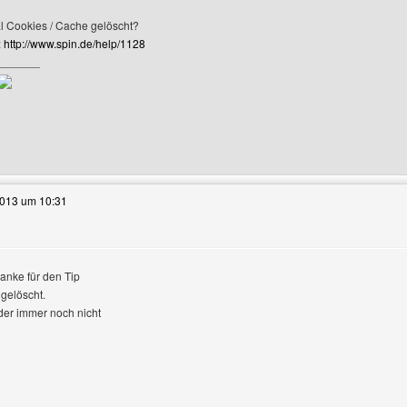
 Cookies / Cache gelöscht?
:
http://www.spin.de/help/1128
r-Profile anzeigen
_______
e dieses Benutzers besuchen: seo-suchmaschinenoptimierung
2013 um 10:31
ile anzeigen
danke für den Tip
 gelöscht.
ider immer noch nicht
e dieses Benutzers besuchen: von-den-kasseler-bergen