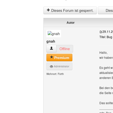
Dieses Forum ist gesperrt.
Diese
Autor
29.11.
Titel: Bug
gnah
gnah Benutzer-Profile anzeigen
Offline
Hallo,
Premium
wir haben
Administrator
Es geht w
aktualisi
Wohnort: Fürth
anderen B
Bei den b
die Seite
Das sollte
_______
mfg, Ben