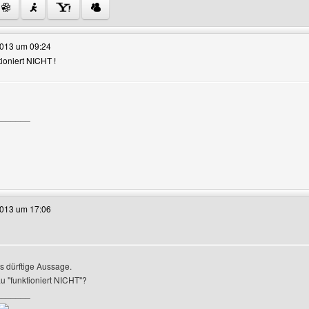
e dieses Benutzers besuchen: turbopage
2013 um 09:24
ktioniert NICHT !
igen
_______
e dieses Benutzers besuchen: safranain-village
2013 um 17:06
s dürftige Aussage.
 "funktioniert NICHT"?
r-Profile anzeigen
_______