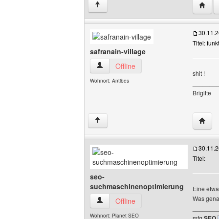
Websit
↑
30.11.
Titel: fun
safranain-village
safranain-village Benutzer-Profile anze
Offline
shit !
Wohnort: Antibes
_______
Brigitte
Websit
↑
30.11.
Titel:
seo-
suchmaschinenoptimierung
Eine etwa
Was genau
seo-suchmaschinenoptimierung Benutze
Offline
_______
Wohnort: Planet SEO
mfg
SEO