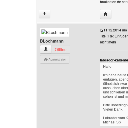
baukasten.de
sen
Website dies
↑
11.12.2014 um 
Titel: Re: Einfüge
BLochmann
nicht mehr
BLochmann Benutzer-Profile anzeigen
Offline
Administrator
labrador-kaltenb
Hallo,
ich habe heute
einfügen, aber d
öffnet sich zwar
aussuchen aber 
und schließen u
sehen ist und ma
Bitte unbedingt
Vielen Dank.
Labrador vom K
Michael Six