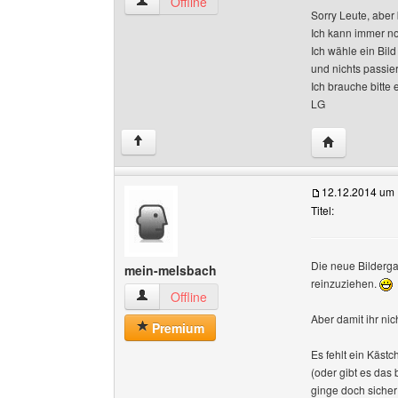
vom-schoenen-oberland Benutzer-Profile anze
Offline
Sorry Leute, aber 
Ich kann immer no
Ich wähle ein Bild
und nichts passie
Ich brauche bitte
LG
Website dies
↑
12.12.2014 um 
Titel:
Die neue Bildergale
mein-melsbach
reinzuziehen.
mein-melsbach Benutzer-Profile anzeigen
Offline
Aber damit ihr nic
Premium
Es fehlt ein Käst
(oder gibt es das
ginge doch sicher