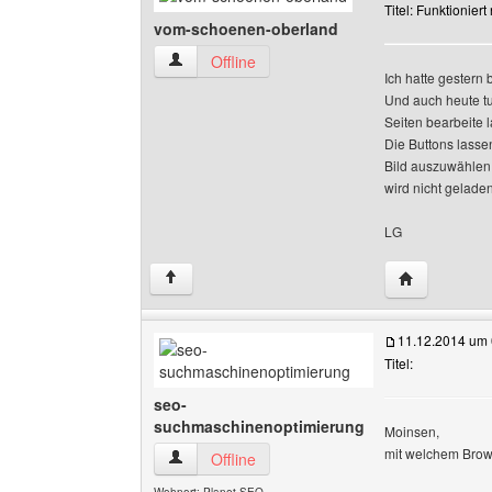
Titel: Funktioniert 
vom-schoenen-oberland
vom-schoenen-oberland Benutzer-Profile anze
Offline
Ich hatte gestern 
Und auch heute tut
Seiten bearbeite 
Die Buttons lasse
Bild auszuwählen.
wird nicht gelade
LG
Website dies
↑
11.12.2014 um 
Titel:
seo-
suchmaschinenoptimierung
Moinsen,
mit welchem Brows
seo-suchmaschinenoptimierung Benutzer-Profi
Offline