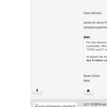
Hallo Michael,
danke für deine R
Darstellungsfehler
Zitat:
Für den Moment 
zuarbeiten. Mit
"STRG und 0" se
Ist aktuell die e
das Problem zei
Beste Grüße
Mats
Website dies
↑
11.12.2014 um 