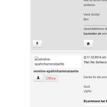
sortieren.
Viele Grüße!
Ben
______________
Geschäftsführer 
baukasten.de
sen
Website dies
↑
11.12.2014 um 
Titel: Re: Sortier
vereine-spahnharrenstaette
Danke für die pro
vereine-spahnharrenstaette Benutzer-Profile 
Offline
Gruß
VSPH
BLochmann hat F