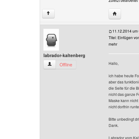
Zuletzt bearbeite
Website dies
↑
11.12.2014 um 
Titel: Einfügen von
mehr
labrador-kaltenberg
Hallo,
labrador-kaltenberg Benutzer-Profile anzeigen
Offline
ich habe heute F
aber das funktioni
die Seite für die
nicht das ganze F
Maske kann nicht 
nicht dorthin runte
Bitte unbedingt d
Dank.
Labrador vom Kal