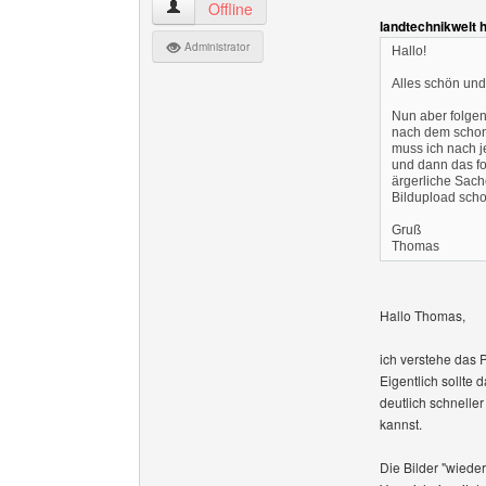
BLochmann Benutzer-Profile anzeigen
Offline
landtechnikwelt 
Administrator
Hallo!
Alles schön und
Nun aber folgen
nach dem schon 
muss ich nach j
und dann das fo
ärgerliche Sach
Bildupload scho
Gruß
Thomas
Hallo Thomas,
ich verstehe das 
Eigentlich sollte
deutlich schnelle
kannst.
Die Bilder "wiede