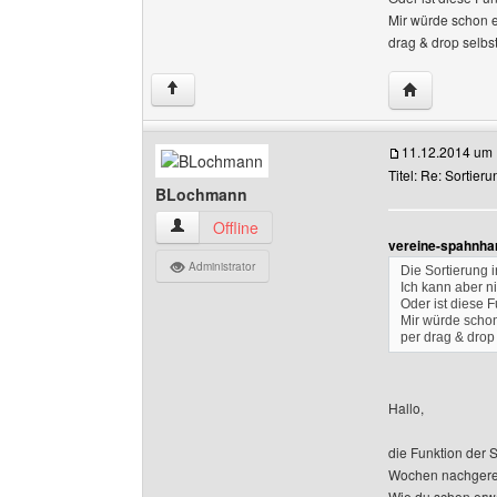
Mir würde schon e
drag & drop selbs
Website dies
↑
11.12.2014 um 
Titel: Re: Sortier
BLochmann
BLochmann Benutzer-Profile anzeigen
Offline
vereine-spahnhar
Administrator
Die Sortierung i
Ich kann aber ni
Oder ist diese 
Mir würde schon
per drag & drop
Hallo,
die Funktion der S
Wochen nachgere
Wie du schon erwä