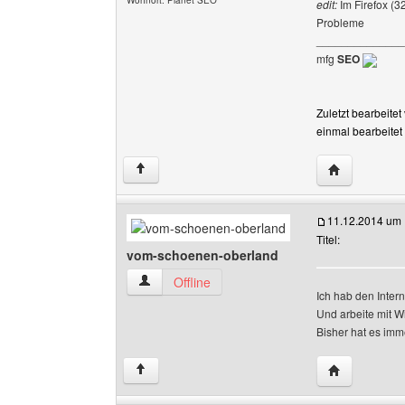
Wohnort: Planet SEO
edit:
Im Firefox (3
Probleme
______________
mfg
SEO
Zuletzt bearbeit
einmal bearbeitet
Website dies
↑
11.12.2014 um 
Titel:
vom-schoenen-oberland
vom-schoenen-oberland Benutzer-Profile anze
Offline
Ich hab den Intern
Und arbeite mit W
Bisher hat es imm
Website dies
↑