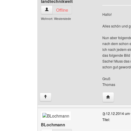
landtechnikwelt
landtechnikwelt Benutzer-Profile anzeigen
Offline
Hallo!
Wohnort: Westerstede
Alles schön und g
Nun aber folgende
nach dem schon e
ich nach jedem ei
das folgende Bild
Sache! Muss das n
schon gut geworde
Gruß
Thomas
Website dies
↑
12.12.2014 um 
Titel:
BLochmann