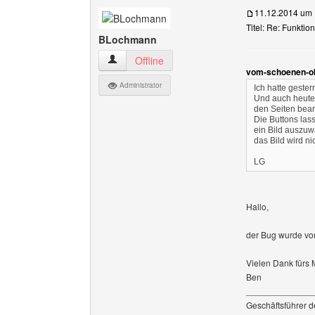
11.12.2014 um 
Titel: Re: Funktioni
BLochmann
BLochmann Benutzer-Profile anzeigen
Offline
vom-schoenen-ob
Administrator
Ich hatte gester
Und auch heute t
den Seiten bear
Die Buttons las
ein Bild auszuw
das Bild wird n
LG
Hallo,
der Bug wurde vo
Vielen Dank fürs 
Ben
______________
Geschäftsführer 