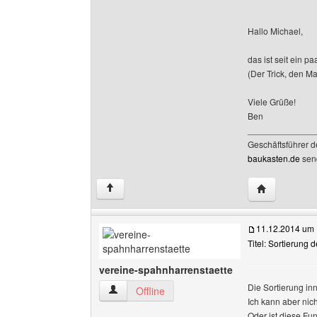
Hallo Michael,
das ist seit ein 
(Der Trick, den M
Viele Grüße!
Ben
______________
Geschäftsführer 
baukasten.de
sen
Website dies
↑
11.12.2014 um 
Titel: Sortierung 
vereine-spahnharrenstaette
Die Sortierung inn
vereine-spahnharrenstaette Benutzer-Profile 
Offline
Ich kann aber nich
Oder ist diese Fu