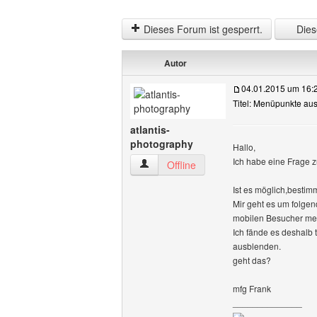
Dieses Forum ist gesperrt.
Diese
Autor
04.01.2015 um 16:
Titel: Menüpunkte au
atlantis-
photography
Hallo,
Ich habe eine Frage 
atlantis-photography Benutzer-Profile a
Offline
Ist es möglich,bestim
Mir geht es um folgend
mobilen Besucher mei
Ich fände es deshalb
ausblenden.
geht das?
mfg Frank
______________