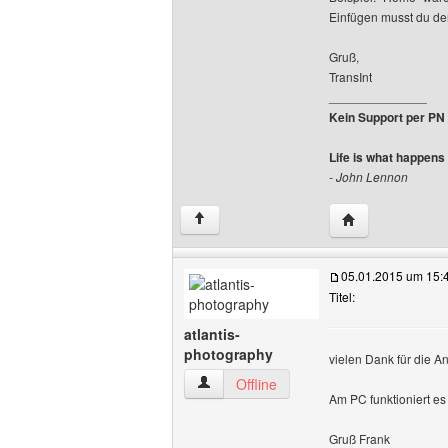
Einfügen musst du den
Gruß,
TransInt
______________
Kein Support per PN -
Life is what happens
- John Lennon
Website dieses B
↑
05.01.2015 um 15:
Titel:
atlantis-
photography
vielen Dank für die An
atlantis-photography Benutzer-Profile a
Offline
Am PC funktioniert es
Gruß Frank