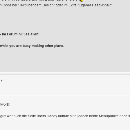
 Code bei "Text über dem Design" oder im Extra "Eigener Head-Inhalt".
 Im Forum hilft es allen!
 while you are busy making other plans.
enutzers besuchen: transint
47
twort!!
nzeigen
 gut! wenn ich die Seite übers Handy aufrufe sind jedoch beide Menüpunkte noch s