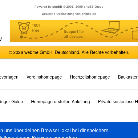
Powered by
phpBB
© 2001, 2005 phpBB Group
Deutsche Übersetzung von
phpBB.de
© 2026 webme GmbH, Deutschland. Alle Rechte vorbehalten.
vorlagen
Vereinshomepage
Hochzeitshomepage
Baukasten
fänger Guide
Homepage erstellen Anleitung
Private kostenlose
English
Español
Français
Italiano
Polski
Русский
on uns über deinen Browser lokal bei dir speichern.
tellung deines Browsers verhindern.