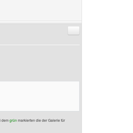
Antworten mit Zitat
ei dem
grün
markierten die der Galerie für