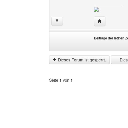
______________
Website dieses 
↑
Beiträge der letzten Z
Beiträge
Order
der
by
letzten
Dieses Forum ist gesperrt.
Diese
Zeit
anzeigen
Seite
1
von
1
Forum
auswählen