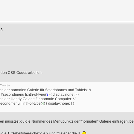
Benutzers besuchen: atlantis-photography
18
enden CSS-Codes arbeiten:
"> <!--
en der normalen Galerie für Smartphones und Tablets: */
#secondmenu li:nth-of-type(
3
) { display:none; } }
en der Handy-Galerie für normale Computer: */
econdmenu li:nth-of-type(
4
) { display:none; } }
en müsstest du die Nummer des Menüpunkts der "normalen" Galerie eintragen, b
die 1, "Arbeitsbereiche" die 2 und "Galerie" die 3.