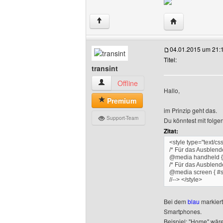
Website dieses 
↑
04.01.2015 um 21:
Titel:
transint
transint Benutzer-Profile anzeigen
Offline
Hallo,
Premium
im Prinzip geht das.
Support-Team
Du könntest mit folg
Zitat:
<style type="text/css
/* Für das Ausblend
@media handheld { 
/* Für das Ausblend
@media screen { #s
//--> </style>
Bei dem
blau
markiert
Smartphones.
Beispiel: "Home" wäre 