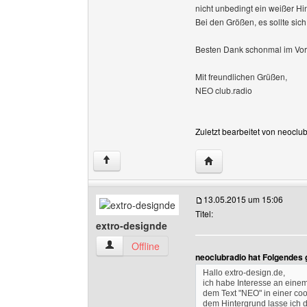
nicht unbedingt ein weißer H
Bei den Größen, es sollte si
Besten Dank schonmal im Vo
Mit freundlichen Grüßen,
NEO club.radio
Zuletzt bearbeitet von neoclu
Website dieses Benutze
↑
13.05.2015 um 15:06
Titel:
extro-designde
extro-designde Benutzer-Profile anzeigen
Offline
neoclubradio hat Folgendes 
Hallo extro-design.de,
ich habe Interesse an einem
dem Text "NEO" in einer coo
dem Hintergrund lasse ich d