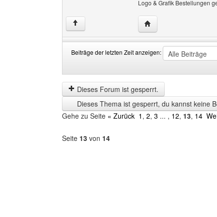
Logo & Grafik Bestellungen g
Website dieses Benutze
↑
Beiträge der letzten Zeit anzeigen:
Beiträge
Order
der
by
letzten
Dieses Forum ist gesperrt.
Zeit
Dieses Thema ist gesperrt, du kannst keine B
anzeigen
Gehe zu Seite
« Zurück
1
,
2
,
3
... ,
12
,
13
,
14
Wei
Seite
13
von
14
Forum
auswählen