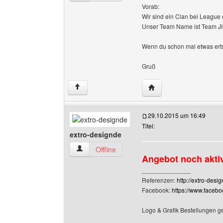
Vorab:
Wir sind ein Clan bei League
Unser Team Name ist Team Ji
Wenn du schon mal etwas erts
Gruß
Website dieses Benutz
↑
29.10.2015 um 16:49
Titel:
extro-designde
extro-designde Benutzer-Profile anzeigen
Offline
Angebot noch akti
______________
Referenzen:
http://extro-desi
Facebook:
https://www.faceb
Logo & Grafik Bestellungen g