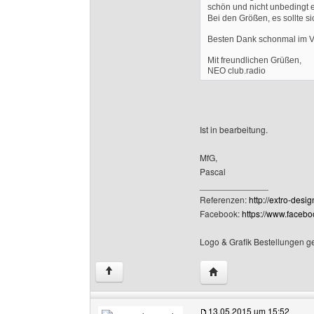
schön und nicht unbedingt 
Bei den Größen, es sollte 
Besten Dank schonmal im 
Mit freundlichen Grüßen,
NEO club.radio
Ist in bearbeitung.
MfG,
Pascal
______________
Referenzen:
http://extro-desi
Facebook:
https://www.faceb
Logo & Grafik Bestellungen g
Website dieses Benutze
↑
13.05.2015 um 15:52