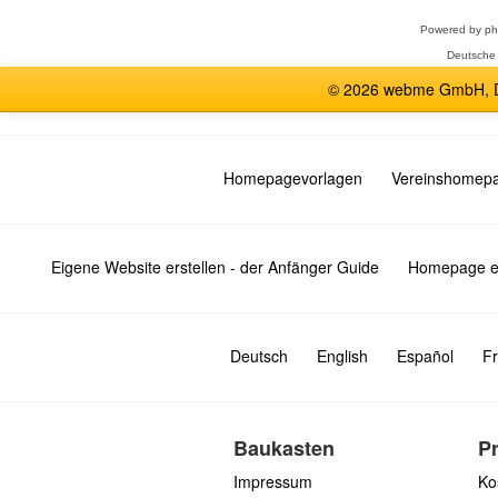
Powered by
p
Deutsche
© 2026 webme GmbH, De
Homepagevorlagen
Vereinshomep
Eigene Website erstellen - der Anfänger Guide
Homepage er
Deutsch
English
Español
Fr
Baukasten
P
Impressum
Ko