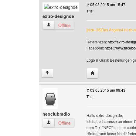
05.03.2015 um 15:47
Titel:
extro-designde
extro-designde Benutzer-Profile anzeigen
Offline
[size=35]Das Angebot ist ab sof
______________
Referenzen:
http://extro-desi
Facebook:
https://www.faceb
Logo & Grafik Bestellungen g
Website dieses Benutze
↑
03.05.2015 um 09:43
Titel:
neoclubradio
Hallo extro-design.de,
ich habe Interesse an einem D
neoclubradio Benutzer-Profile anzeigen
Offline
dem Text "NEO" in einer coole
Hintergrund lasse ich dir fre