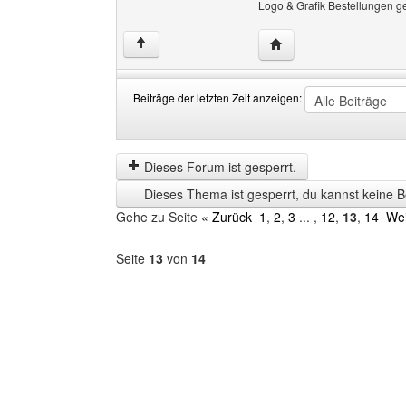
Logo & Grafik Bestellungen g
Website dieses Benutze
↑
Beiträge der letzten Zeit anzeigen:
Beiträge
Order
der
by
letzten
Dieses Forum ist gesperrt.
Zeit
Dieses Thema ist gesperrt, du kannst keine B
anzeigen
Gehe zu Seite
« Zurück
1
,
2
,
3
... ,
12
,
13
,
14
Wei
Seite
13
von
14
Forum
auswählen