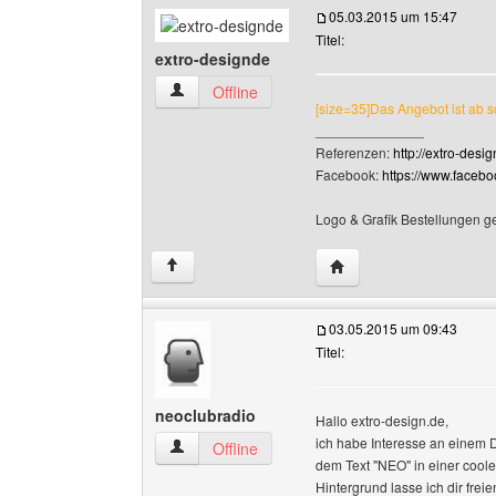
05.03.2015 um 15:47
Titel:
extro-designde
extro-designde Benutzer-Profile anzeigen
Offline
[size=35]Das Angebot ist ab sof
______________
Referenzen:
http://extro-desi
Facebook:
https://www.faceb
Logo & Grafik Bestellungen g
Website dieses Benutze
↑
03.05.2015 um 09:43
Titel:
neoclubradio
Hallo extro-design.de,
ich habe Interesse an einem D
neoclubradio Benutzer-Profile anzeigen
Offline
dem Text "NEO" in einer coole
Hintergrund lasse ich dir fre