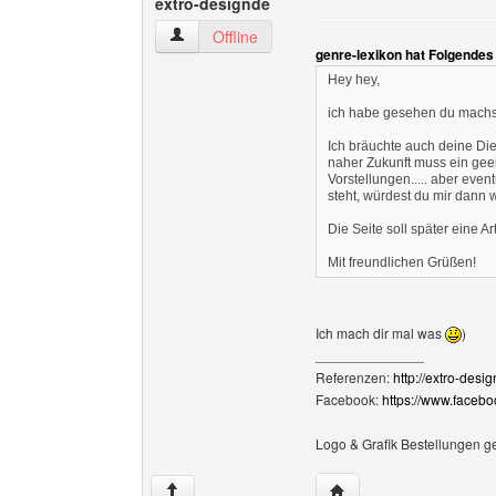
extro-designde
extro-designde Benutzer-Profile anzeigen
Offline
genre-lexikon hat Folgendes
Hey hey,
ich habe gesehen du machst
Ich bräuchte auch deine Di
naher Zukunft muss ein geeig
Vorstellungen..... aber eve
steht, würdest du mir dann 
Die Seite soll später eine A
Mit freundlichen Grüßen!
Ich mach dir mal was
)
______________
Referenzen:
http://extro-desi
Facebook:
https://www.faceb
Logo & Grafik Bestellungen g
Website dieses Benutze
↑