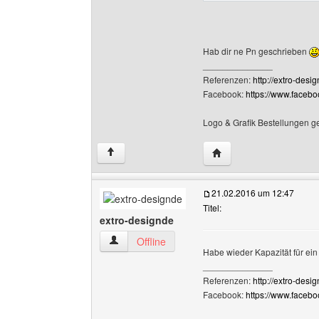
Hab dir ne Pn geschrieben
______________
Referenzen:
http://extro-desi
Facebook:
https://www.faceb
Logo & Grafik Bestellungen g
Website dieses Benutze
↑
21.02.2016 um 12:47
Titel:
extro-designde
extro-designde Benutzer-Profile anzeigen
Offline
Habe wieder Kapazität für ei
______________
Referenzen:
http://extro-desi
Facebook:
https://www.faceb