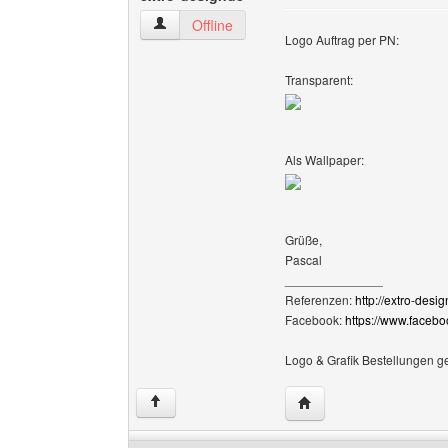
extro-designde Benutzer-Profile anzeigen
Offline
Logo Auftrag per PN:
Transparent:
Als Wallpaper:
Grüße,
Pascal
______________
Referenzen:
http://extro-desi
Facebook:
https://www.faceb
Logo & Grafik Bestellungen g
Website dieses Benutze
↑