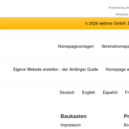
Powered by
p
Deutsche
© 2026 webme GmbH, De
Homepagevorlagen
Vereinshomep
Eigene Website erstellen - der Anfänger Guide
Homepage er
Deutsch
English
Español
Fr
Baukasten
P
Impressum
Ko