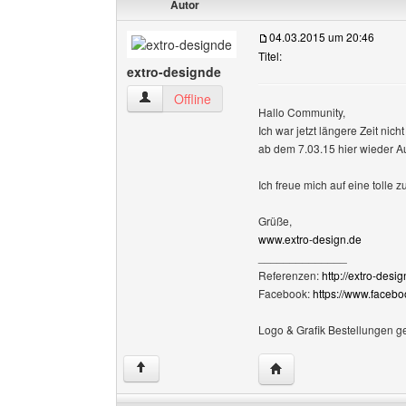
Autor
04.03.2015 um 20:46
Titel:
extro-designde
extro-designde Benutzer-Profile anzeigen
Offline
Hallo Community,
Ich war jetzt längere Zeit nic
ab dem 7.03.15 hier wieder 
Ich freue mich auf eine tolle
Grüße,
www.extro-design.de
______________
Referenzen:
http://extro-desi
Facebook:
https://www.faceb
Logo & Grafik Bestellungen g
Website dieses Benutze
↑