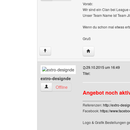
Vorab:
Wir sind ein Clan bei League
Unser Team Name ist Team Ji
Wenn du schon mal etwas erts
Gruß
Website dieses Benutz
↑
29.10.2015 um 16:49
Titel:
extro-designde
extro-designde Benutzer-Profile anzeigen
Offline
Angebot noch akti
______________
Referenzen:
http://extro-desi
Facebook:
https://www.faceb
Logo & Grafik Bestellungen g