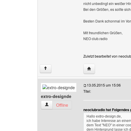
nicht unbedingt ein weißer H
Bei den Größen, es sollte si
Besten Dank schonmal im Vo
Mit freundlichen Grüßen,
NEO club.radio
Zuletzt bearbeitet von neoclu
Website dieses Benutze
↑
13.05.2015 um 15:06
Titel:
extro-designde
extro-designde Benutzer-Profile anzeigen
Offline
neoclubradio hat Folgendes 
Hallo extro-design.de,
ich habe Interesse an einem
dem Text "NEO" in einer coo
dem Hintergrund lasse ich d