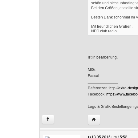
schön und nicht unbedingt 
Bei den Größen, es sollte 
Besten Dank schonmal im 
Mit freundlichen Grüßen,
NEO club.radio
Ist in bearbeitung.
MfG,
Pascal
______________
Referenzen:
http://extro-desi
Facebook:
https://www.faceb
Logo & Grafik Bestellungen g
Website dieses Benutze
↑
13.05.2015 um 15:52