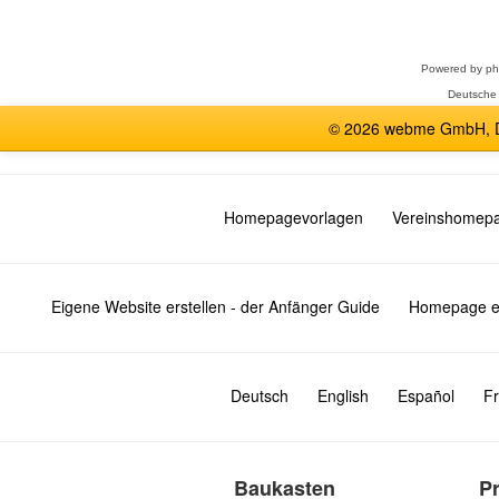
auswählen
Powered by
p
Deutsche
© 2026 webme GmbH, De
Homepagevorlagen
Vereinshomep
Eigene Website erstellen - der Anfänger Guide
Homepage er
Deutsch
English
Español
Fr
Baukasten
P