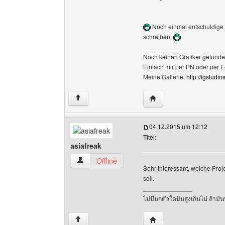
Noch einmal entschuldige ic
schreiben.
______________
Noch keinen Grafiker gefunden
Einfach mir per PN oder per 
Meine Gallerie:
http://igstudio
Website dieses Benutze
↑
04.12.2015 um 12:12
Titel:
asiafreak
asiafreak Benutzer-Profile anzeigen
Offline
Sehr interessant, welche Proje
soll.
______________
ไม่มีนกตัวใดบินสูงเกินไป ถ้ามั
Website dieses Benutze
↑