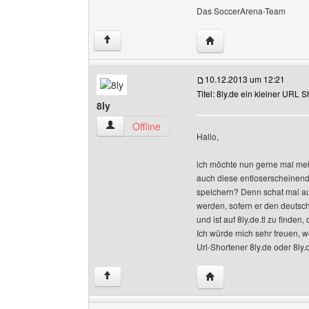
Das SoccerArena-Team
Website dieses Benutz
↑
10.12.2013 um 12:21
Titel: 8ly.de ein kleiner URL 
8ly
8ly Benutzer-Profile anzeigen
Offline
Hallo,
ich möchte nun gerne mal mei
auch diese entloserscheinend
speichern? Denn schat mal a
werden, sofern er den deutsch
und ist auf 8ly.de.tl zu find
Ich würde mich sehr freuen, 
Url-Shortener 8ly.de oder 8ly.de
Website dieses Benutze
↑