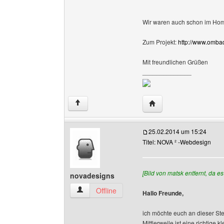
Wir waren auch schon im Ho
Zum Projekt:
http://www.omba
Mit freundlichen Grüßen
______________
Website dieses Benutz
↑
25.02.2014 um 15:24
Titel: NOVA ² -Webdesign
[Bild von matsk entfernt, da 
novadesigns
novadesigns Benutzer-Profile anzeigen
Offline
Hallo Freunde,
ich möchte euch an dieser St
Mittlerweile ist eine richtige