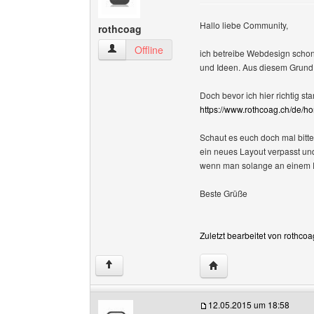
Hallo liebe Community,
rothcoag
rothcoag Benutzer-Profile anzeigen
Offline
ich betreibe Webdesign schon
und Ideen. Aus diesem Grund 
Doch bevor ich hier richtig st
https://www.rothcoag.ch/de/h
Schaut es euch doch mal bitt
ein neues Layout verpasst und
wenn man solange an einem Pr
Beste Grüße
Zuletzt bearbeitet von rothco
Website dieses Benutze
↑
12.05.2015 um 18:58