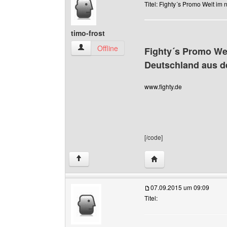
Titel: Fighty´s Promo Welt im
timo-frost
timo-frost Benutzer-Profile anzeigen
Offline
Fighty´s Promo Wel
Deutschland aus d
www.fighty.de
[/code]
Website dieses Benutze
↑
07.09.2015 um 09:09
Titel: