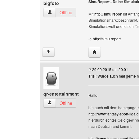
SimuReport - Deine Simulat
bigfoto
bigfoto Benutzer-Profile anzeigen
Offline
Mit
http://simu.report
ist Anfan
Simulationsmarkt beschränkt. 
Simulationswelt und testen f
->
http://simu.report
Website dieses Benutze
↑
29.09.2015 um 20:01
Titel: Würde auch mal gerne m
qr-entertainment
Hallo,
qr-entertainment Benutzer-Profile anzeigen
Offline
bin auch mit dem homepage-bau
http://www.fantasy-sport-liga.d
hierdurch echtes Geld gewinne
nach Deutschland kommt.
http://www.fantasy-sport-liga.d