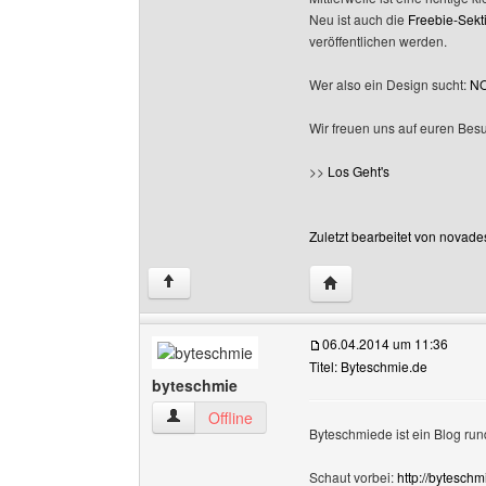
Neu ist auch die
Freebie-Sekt
veröffentlichen werden.
Wer also ein Design sucht:
NO
Wir freuen uns auf euren Bes
>>
Los Geht's
Zuletzt bearbeitet von novade
Website dieses Benutz
↑
06.04.2014 um 11:36
Titel: Byteschmie.de
byteschmie
byteschmie Benutzer-Profile anzeigen
Offline
Byteschmiede ist ein Blog ru
Schaut vorbei:
http://byteschm