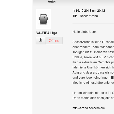
Autor
16.10.2013 um 20:42
Titel: SoccerArena
Hallo Liebe User,
SA-FIFALiga
SA-FIFALiga Benutzer-Profile anzeigen
Offline
SoccerArena ist eine Fussbal
erfahrendem Team. Wir haben 
Topligen bis zu kleineren nat
Pokale, sowie WM & EM nicht 
ihr die aktuellsten Gerüchte p
talentierte User können sich 
Aufgrund dessen, dass wir no
und eure Ideen einbringen. Ei
friedliche Atmosphäre unter d
Haben wir dein Interesse für
Dann melde dich noch jetzt an
http://arena.soccern.eu/