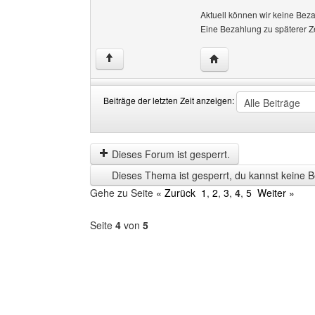
Aktuell können wir keine Bezah
Eine Bezahlung zu späterer Ze
Website dieses Benutze
↑
Beiträge der letzten Zeit anzeigen:
Beiträge
Order
der
by
letzten
Dieses Forum ist gesperrt.
Zeit
Dieses Thema ist gesperrt, du kannst keine B
anzeigen
Gehe zu Seite
« Zurück
1
,
2
,
3
,
4
,
5
Weiter »
Seite
4
von
5
Forum