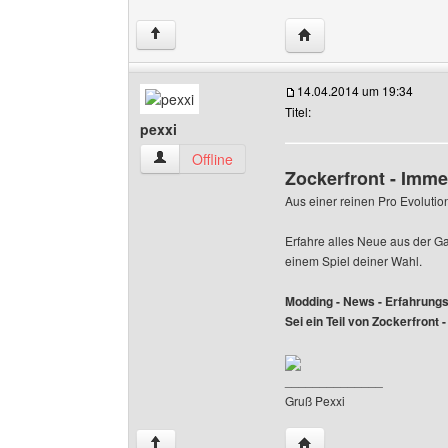
Website dieses Benutz
↑
14.04.2014 um 19:34
Titel:
pexxi
pexxi Benutzer-Profile anzeigen
Offline
Zockerfront - Imme
Aus einer reinen Pro Evoluti
Erfahre alles Neue aus der G
einem Spiel deiner Wahl.
Modding - News - Erfahrungs
Sei ein Teil von Zockerfront 
______________
Gruß Pexxi
Website dieses Benutze
↑