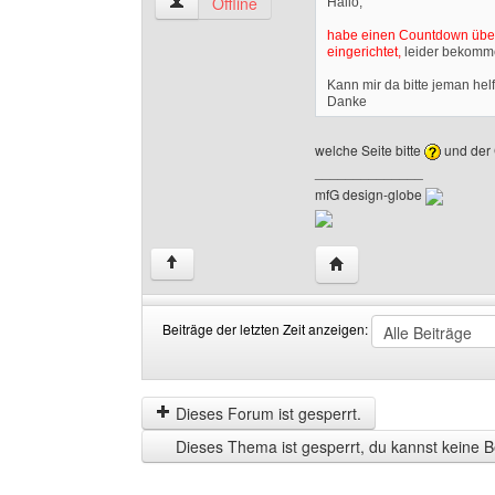
design-globe Benutzer-Profile anzeigen
Offline
Hallo,
habe einen Countdown üb
eingerichtet,
leider bekomme 
Kann mir da bitte jeman hel
Danke
welche Seite bitte
und der 
______________
mfG design-globe
Website dieses Benutze
↑
Beiträge der letzten Zeit anzeigen:
Beiträge
Order
der
by
letzten
Dieses Forum ist gesperrt.
Zeit
Dieses Thema ist gesperrt, du kannst keine B
anzeigen