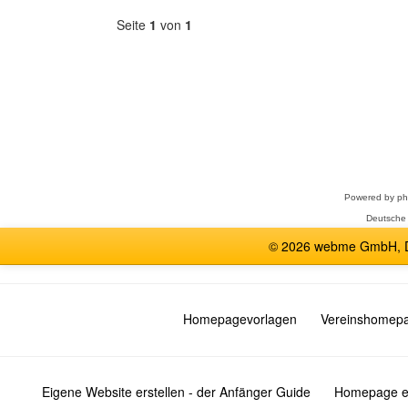
Seite
1
von
1
Forum
auswählen
Powered by
p
Deutsche
© 2026 webme GmbH, De
Homepagevorlagen
Vereinshomep
Eigene Website erstellen - der Anfänger Guide
Homepage er