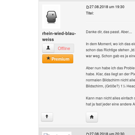
27.08.2018 um 19:30
Titel:
Danke dir, das passt. Aber....
rhein-wied-blau-
weiss
In dem Moment, wo ich das ein
rhein-wied-blau-weiss Benutzer-Profile anzeig
Offline
schon das Richtige stehen „td
war weg. Schon gab es ja ein
Premium
Aber nun habe ich das Problem
habe. Klar, das liegt an der 
normalen Bildschirm nicht alle
Bildschirm, (Größe?) 1½ Head
Kann man nicht alles einfach 
hat ja fast jeder eine andere A
Website dieses Benutze
↑
27.08.2018 um 20:30