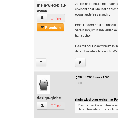
Ja, ich habe heute mehrfache
rhein-wied-blau-
erwischt hast. Mal hat es sic
weiss
etwas anderes versucht.
rhein-wied-blau-weiss Benutzer-Profile anzeig
Offline
Beim Header hast du absolut 
Premium
Verein ran, ich habe leider 
halt suchen.
Das mit der Gesamtbreite ist h
daran bastele ich ja noch. Wa
Website dieses Benutze
↑
28.08.2018 um 21:32
Titel:
design-globe
rhein-wied-blau-weiss hat F
design-globe Benutzer-Profile anzeigen
Offline
Das mit der Gesamtbreite ist
daran bastele ich ja noch. 