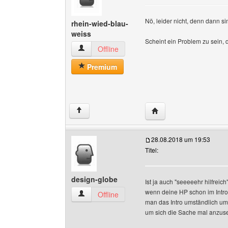
Nö, leider nicht, denn dann s
rhein-wied-blau-
weiss
Scheint ein Problem zu sein, 
rhein-wied-blau-weiss Benutzer-Profile anzeig
Offline
Premium
Website dieses Benutze
↑
28.08.2018 um 19:53
Titel:
design-globe
Ist ja auch "seeeeehr hilfreich"
wenn deine HP schon im Intro n
design-globe Benutzer-Profile anzeigen
Offline
man das Intro umständlich um
um sich die Sache mal anzuse