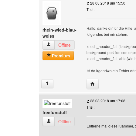
28.08.2018 um 15:50
Titel:
Hallo, danke dir für die Hilfe,
rhein-wied-blau-
folgendes bei mir stehen:
weiss
rhein-wied-blau-weiss Benutzer-Profile anzeig
Offline
td.edit_header_full { backgrou
background-position:center;ba
Premium
td.edit_header_full table{wid
Ist da irgendwo ein Fehler dri
Website dieses Benutze
↑
28.08.2018 um 17:08
Titel:
freefunstuff
freefunstuff Benutzer-Profile anzeigen
Offline
Entferne mal diese Klammer, di