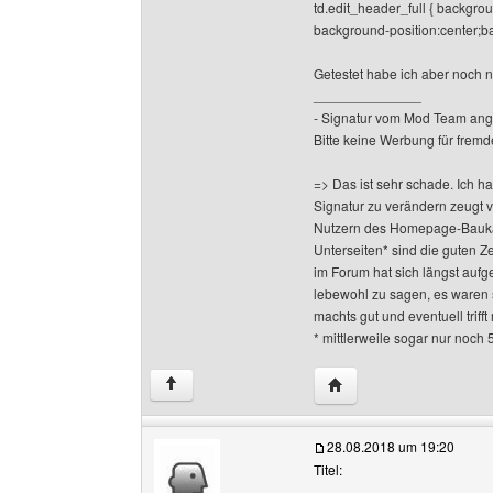
td.edit_header_full { backgrou
background-position:center;ba
Getestet habe ich aber noch n
______________
- Signatur vom Mod Team ang
Bitte keine Werbung für fremd
=> Das ist sehr schade. Ich h
Signatur zu verändern zeugt 
Nutzern des Homepage-Baukas
Unterseiten* sind die guten Z
im Forum hat sich längst aufge
lebewohl zu sagen, es waren 
machts gut und eventuell triff
* mittlerweile sogar nur noch 
Website dieses Benutze
↑
28.08.2018 um 19:20
Titel: