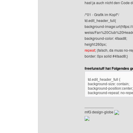
hast ja auch nicht den Code de
/*01 - Grafik im Kopf*/
td.edit_header_full{
background-image:url(https:/
weiss/Fan%20Club%20Heade
background-color: 4faad8;
height:260px;
repeat
; (falsch, da muss no-re
border: 0px solid #4faad8;}
freefunstuff hat Folgendes 
td.edit_header_full {
background-size: contain;
background-position:center;
background-repeat: no-repea
______________
mfG design-globe