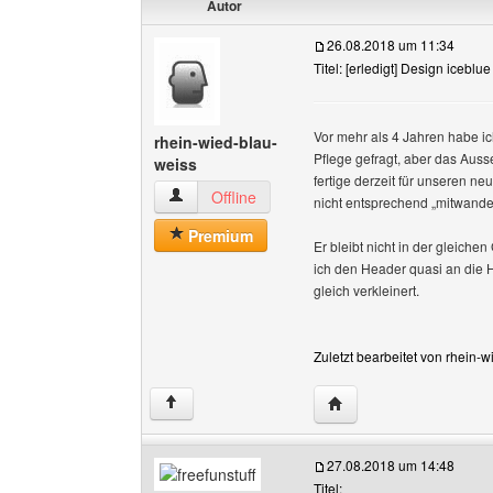
Autor
26.08.2018 um 11:34
Titel: [erledigt] Design icebl
Vor mehr als 4 Jahren habe ic
rhein-wied-blau-
Pflege gefragt, aber das Auss
weiss
fertige derzeit für unseren 
rhein-wied-blau-weiss Benutzer-Profile anzeig
Offline
nicht entsprechend „mitwander
Premium
Er bleibt nicht in der gleich
ich den Header quasi an die H
gleich verkleinert.
Zuletzt bearbeitet von rhein-
Website dieses Benutze
↑
27.08.2018 um 14:48
Titel: