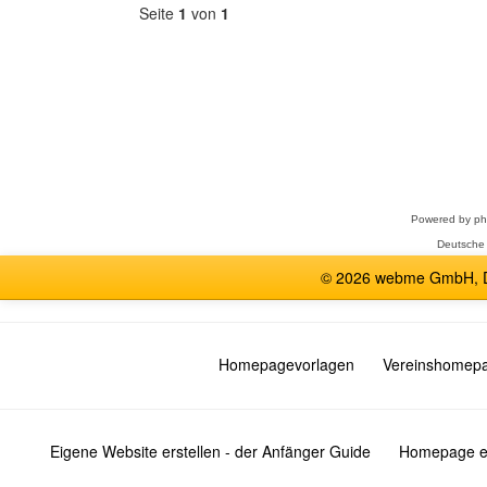
Seite
1
von
1
Forum
auswählen
Powered by
p
Deutsche
© 2026 webme GmbH, De
Homepagevorlagen
Vereinshomep
Eigene Website erstellen - der Anfänger Guide
Homepage er