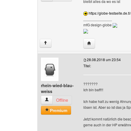
bleibt alles da wo es ist
https://globe-testseite.de.t
______________
mfG design-globe
Website dieses Benutze
↑
28.08.2018 um 23:54
Titel:
???????
rhein-wied-blau-
Ich bin baff!!!
weiss
rhein-wied-blau-weiss Benutzer-Profile anzeig
Offline
Ich habe halt zu wenig Ahnung
lösen ist. Aber so ist das ja Sp
Premium
Jetzt kommt natürlich die bes
gerne auch in der HP erwähn