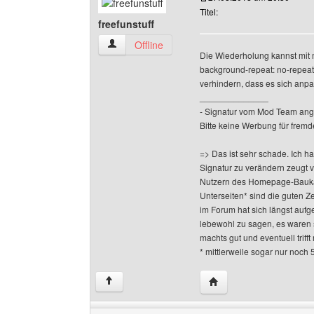
Titel:
freefunstuff
freefunstuff Benutzer-Profile anzeigen
Offline
Die Wiederholung kannst mit 
background-repeat: no-repeat
verhindern, dass es sich anpa
______________
- Signatur vom Mod Team ang
Bitte keine Werbung für fremd
=> Das ist sehr schade. Ich h
Signatur zu verändern zeugt 
Nutzern des Homepage-Baukas
Unterseiten* sind die guten Z
im Forum hat sich längst aufge
lebewohl zu sagen, es waren 
machts gut und eventuell triff
* mittlerweile sogar nur noch 
Website dieses Benutze
↑