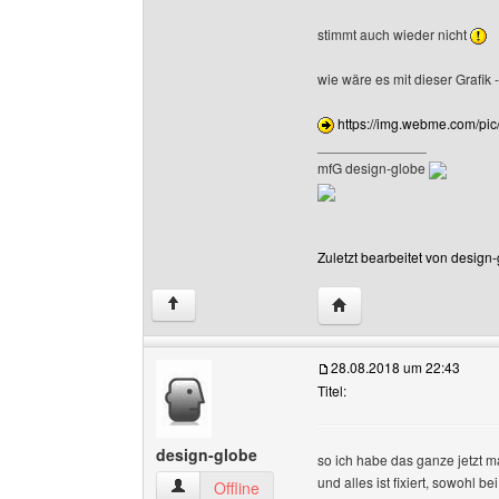
stimmt auch wieder nicht
wie wäre es mit dieser Grafik 
https://img.webme.com/pic
______________
mfG design-globe
Zuletzt bearbeitet von design
Website dieses Benutze
↑
28.08.2018 um 22:43
Titel:
design-globe
so ich habe das ganze jetzt 
und alles ist fixiert, sowohl b
design-globe Benutzer-Profile anzeigen
Offline