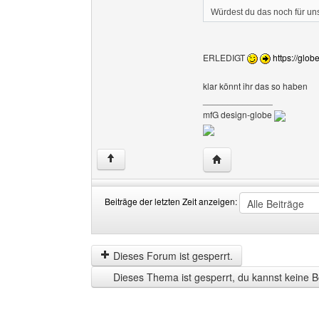
Würdest du das noch für u
ERLEDIGT
https://glob
klar könnt ihr das so haben
______________
mfG design-globe
Website dieses Benutze
↑
Beiträge der letzten Zeit anzeigen:
Beiträge
Order
der
by
letzten
Dieses Forum ist gesperrt.
Zeit
Dieses Thema ist gesperrt, du kannst keine B
anzeigen