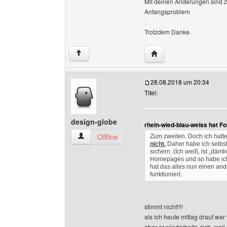
Mit deinen Änderungen sind z
Anfangsproblem
.
Trotzdem Danke.
Website dieses Benutze
↑
28.08.2018 um 20:34
Titel:
design-globe
rhein-wied-blau-weiss hat F
design-globe Benutzer-Profile anzeigen
Offline
Zum zweiten. Doch ich hatte
nicht.
Daher habe ich selbst
sichern. (Ich weiß, ist „däm
Homepages und so habe ich 
hat das alles nun einen and
funktioniert.
stimmt nicht!!!!
als ich heute mittag drauf wa
aber er wiederholte sich, weil e