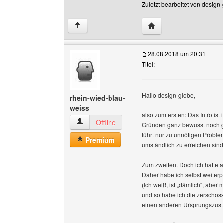
Zuletzt bearbeitet von design
Website dieses Benutze
↑
28.08.2018 um 20:31
Titel:
Hallo design-globe,
rhein-wied-blau-
weiss
also zum ersten: Das Intro ist
rhein-wied-blau-weiss Benutzer-Profile anzeig
Offline
Gründen ganz bewusst noch ges
führt nur zu unnötigen Proble
Premium
umständlich zu erreichen sind
Zum zweiten. Doch ich hatte al
Daher habe ich selbst weiterp
(Ich weiß, ist „dämlich“, abe
und so habe ich die zerschoss
einen anderen Ursprungszustan