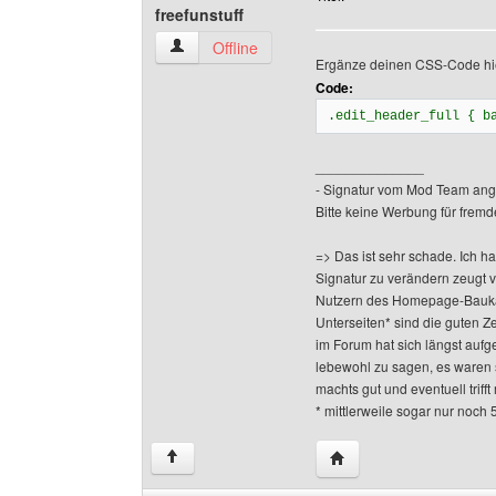
freefunstuff
freefunstuff Benutzer-Profile anzeigen
Offline
Ergänze deinen CSS-Code hier
Code:
.edit_header_full { b
______________
- Signatur vom Mod Team ang
Bitte keine Werbung für fremd
=> Das ist sehr schade. Ich h
Signatur zu verändern zeugt 
Nutzern des Homepage-Baukas
Unterseiten* sind die guten Z
im Forum hat sich längst aufge
lebewohl zu sagen, es waren 
machts gut und eventuell triff
* mittlerweile sogar nur noch 
Website dieses Benutze
↑