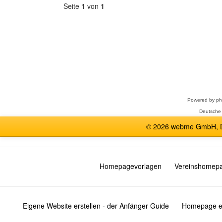
Seite
1
von
1
Forum
auswählen
Powered by
p
Deutsche
© 2026 webme GmbH, De
Homepagevorlagen
Vereinshomep
Eigene Website erstellen - der Anfänger Guide
Homepage er