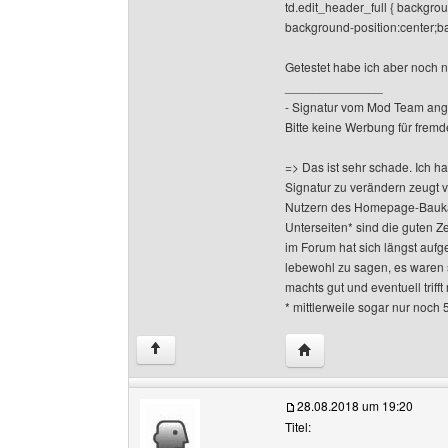
td.edit_header_full { backgrou
background-position:center;ba
Getestet habe ich aber noch n
______________
- Signatur vom Mod Team ang
Bitte keine Werbung für fremd
=> Das ist sehr schade. Ich h
Signatur zu verändern zeugt 
Nutzern des Homepage-Baukas
Unterseiten* sind die guten Z
im Forum hat sich längst aufge
lebewohl zu sagen, es waren 
machts gut und eventuell triff
* mittlerweile sogar nur noch 
Website dieses Benutze
↑
28.08.2018 um 19:20
Titel: