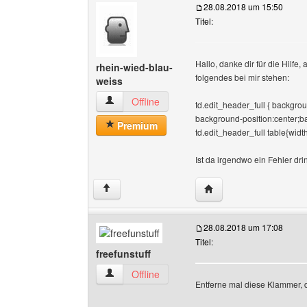
28.08.2018 um 15:50
Titel:
Hallo, danke dir für die Hilfe,
rhein-wied-blau-
folgendes bei mir stehen:
weiss
rhein-wied-blau-weiss Benutzer-Profile anzeig
Offline
td.edit_header_full { backgrou
background-position:center;ba
Premium
td.edit_header_full table{wid
Ist da irgendwo ein Fehler dri
Website dieses Benutze
↑
28.08.2018 um 17:08
Titel:
freefunstuff
freefunstuff Benutzer-Profile anzeigen
Offline
Entferne mal diese Klammer, di