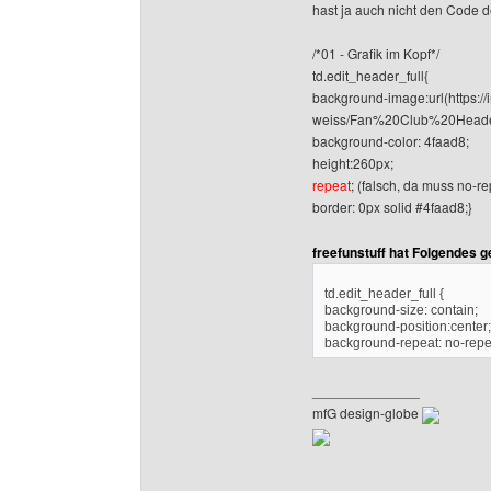
hast ja auch nicht den Code de
/*01 - Grafik im Kopf*/
td.edit_header_full{
background-image:url(https:/
weiss/Fan%20Club%20Heade
background-color: 4faad8;
height:260px;
repeat
; (falsch, da muss no-re
border: 0px solid #4faad8;}
freefunstuff hat Folgendes 
td.edit_header_full {
background-size: contain;
background-position:center;
background-repeat: no-repea
______________
mfG design-globe