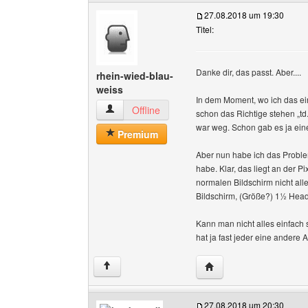
27.08.2018 um 19:30
Titel:
Danke dir, das passt. Aber....
rhein-wied-blau-
weiss
In dem Moment, wo ich das ein
rhein-wied-blau-weiss Benutzer-Profile anzeig
Offline
schon das Richtige stehen „td
war weg. Schon gab es ja ein
Premium
Aber nun habe ich das Problem
habe. Klar, das liegt an der 
normalen Bildschirm nicht alle
Bildschirm, (Größe?) 1½ Head
Kann man nicht alles einfach 
hat ja fast jeder eine andere A
Website dieses Benutze
↑
27.08.2018 um 20:30