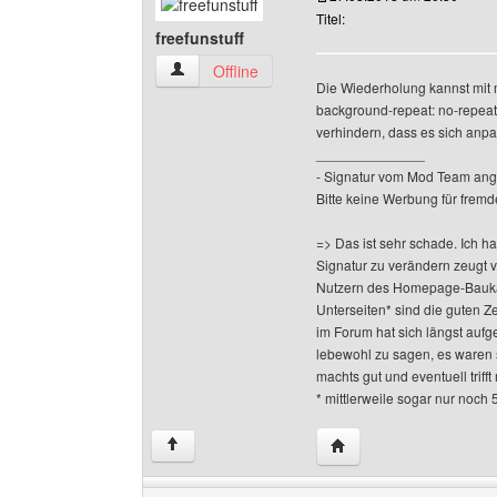
Titel:
freefunstuff
freefunstuff Benutzer-Profile anzeigen
Offline
Die Wiederholung kannst mit 
background-repeat: no-repeat
verhindern, dass es sich anpa
______________
- Signatur vom Mod Team ang
Bitte keine Werbung für fremd
=> Das ist sehr schade. Ich h
Signatur zu verändern zeugt 
Nutzern des Homepage-Baukas
Unterseiten* sind die guten Z
im Forum hat sich längst aufge
lebewohl zu sagen, es waren 
machts gut und eventuell triff
* mittlerweile sogar nur noch 
Website dieses Benutze
↑