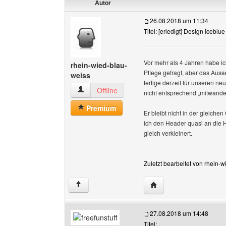
Autor
26.08.2018 um 11:34
Titel: [erledigt] Design icebl
Vor mehr als 4 Jahren habe ic
rhein-wied-blau-
Pflege gefragt, aber das Auss
weiss
fertige derzeit für unseren 
rhein-wied-blau-weiss Benutzer-Profile anzeig
Offline
nicht entsprechend „mitwander
Premium
Er bleibt nicht in der gleich
ich den Header quasi an die H
gleich verkleinert.
Zuletzt bearbeitet von rhein-
Website dieses Benutze
↑
27.08.2018 um 14:48
Titel: