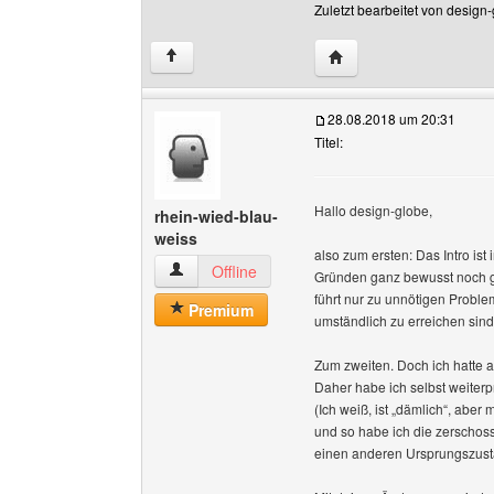
Zuletzt bearbeitet von design
Website dieses Benutze
↑
28.08.2018 um 20:31
Titel:
Hallo design-globe,
rhein-wied-blau-
weiss
also zum ersten: Das Intro ist
rhein-wied-blau-weiss Benutzer-Profile anzeig
Offline
Gründen ganz bewusst noch ges
führt nur zu unnötigen Proble
Premium
umständlich zu erreichen sind
Zum zweiten. Doch ich hatte al
Daher habe ich selbst weiterp
(Ich weiß, ist „dämlich“, abe
und so habe ich die zerschoss
einen anderen Ursprungszustan