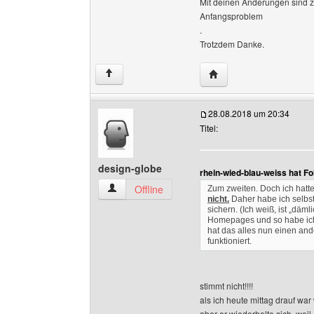
Mit deinen Änderungen sind z
Anfangsproblem
.
Trotzdem Danke.
Website dieses Benutze
↑
28.08.2018 um 20:34
Titel:
design-globe
rhein-wied-blau-weiss hat F
design-globe Benutzer-Profile anzeigen
Offline
Zum zweiten. Doch ich hatte
nicht.
Daher habe ich selbst
sichern. (Ich weiß, ist „däm
Homepages und so habe ich 
hat das alles nun einen and
funktioniert.
stimmt nicht!!!!
als ich heute mittag drauf wa
aber er wiederholte sich, weil e