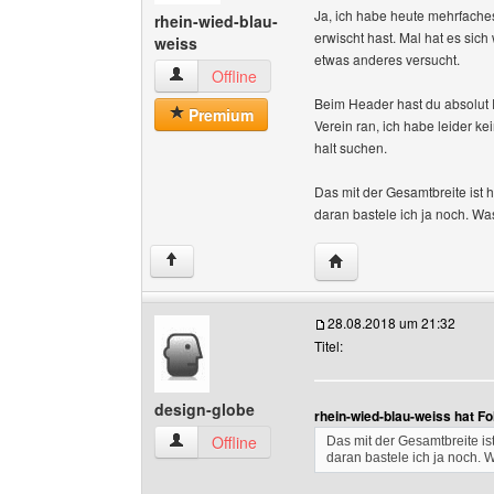
Ja, ich habe heute mehrfache
rhein-wied-blau-
erwischt hast. Mal hat es sic
weiss
etwas anderes versucht.
rhein-wied-blau-weiss Benutzer-Profile anzeig
Offline
Beim Header hast du absolut 
Premium
Verein ran, ich habe leider 
halt suchen.
Das mit der Gesamtbreite ist h
daran bastele ich ja noch. Wa
Website dieses Benutze
↑
28.08.2018 um 21:32
Titel:
design-globe
rhein-wied-blau-weiss hat F
design-globe Benutzer-Profile anzeigen
Offline
Das mit der Gesamtbreite ist
daran bastele ich ja noch. 