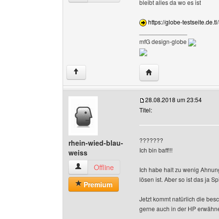
bleibt alles da wo es ist
https://globe-testseite.de.t
______________
mfG design-globe
Website dieses Benutze
↑
28.08.2018 um 23:54
Titel:
???????
rhein-wied-blau-
Ich bin baff!!!
weiss
rhein-wied-blau-weiss Benutzer-Profile anzeig
Offline
Ich habe halt zu wenig Ahnung
lösen ist. Aber so ist das ja Sp
Premium
Jetzt kommt natürlich die bes
gerne auch in der HP erwähn