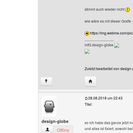
stimmt auch wieder nicht
wie wäre es mit dieser Grafik 
https://img.webme.com/pic
______________
mfG design-globe
Zuletzt bearbeitet von design
Website dieses Benutze
↑
28.08.2018 um 22:43
Titel:
design-globe
so ich habe das ganze jetzt 
und alles ist fixiert, sowohl b
design-globe Benutzer-Profile anzeigen
Offline