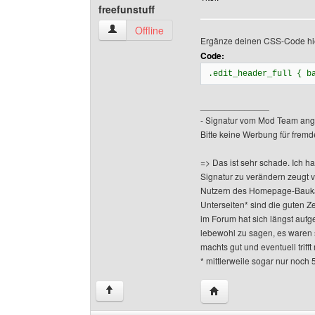
freefunstuff
freefunstuff Benutzer-Profile anzeigen
Offline
Ergänze deinen CSS-Code hier
Code:
.edit_header_full { b
______________
- Signatur vom Mod Team ang
Bitte keine Werbung für fremd
=> Das ist sehr schade. Ich h
Signatur zu verändern zeugt 
Nutzern des Homepage-Baukas
Unterseiten* sind die guten Z
im Forum hat sich längst aufge
lebewohl zu sagen, es waren 
machts gut und eventuell triff
* mittlerweile sogar nur noch 
Website dieses Benutze
↑