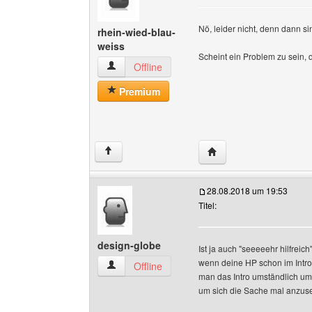
Nö, leider nicht, denn dann s
rhein-wied-blau-
weiss
Scheint ein Problem zu sein, 
rhein-wied-blau-weiss Benutzer-Profile anzeig
Offline
Premium
Website dieses Benutze
↑
28.08.2018 um 19:53
Titel:
design-globe
Ist ja auch "seeeeehr hilfreich"
wenn deine HP schon im Intro n
design-globe Benutzer-Profile anzeigen
Offline
man das Intro umständlich um
um sich die Sache mal anzuse