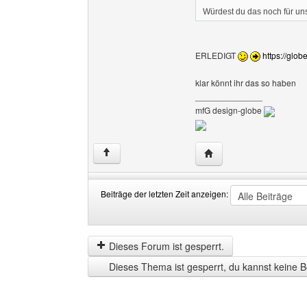
Würdest du das noch für u
ERLEDIGT
https://glob
klar könnt ihr das so haben
______________
mfG design-globe
Website dieses Benutze
↑
Beiträge der letzten Zeit anzeigen:
Beiträge
Order
der
by
letzten
Dieses Forum ist gesperrt.
Zeit
Dieses Thema ist gesperrt, du kannst keine B
anzeigen