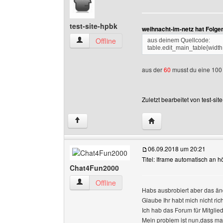
test-site-hpbk
weihnacht-im-netz hat Folge
test-site-hpbk Benutzer-Profile anzeigen
Offline
aus deinem Quellcode:
table.edit_main_table{width
aus der
60
musst du eine 100 
Zuletzt bearbeitet von test-s
Website dieses Benutze
↑
06.09.2018 um 20:21
Titel: Iframe automatisch an
Chat4Fun2000
Chat4Fun2000 Benutzer-Profile anzeigen
Offline
Habs ausbrobiert aber das än
Glaube Ihr habt mich nicht ric
Ich hab das Forum für Mitglied
Mein problem ist nun,dass ma