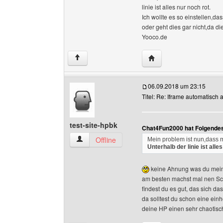
linie ist alles nur noch rot.
Ich wollte es so einstellen,da
oder geht dies gar nicht,da di
Yooco.de
Website dieses Benutz
↑
06.09.2018 um 23:15
Titel: Re: Iframe automatisc
test-site-hpbk
Chat4Fun2000 hat Folgendes
test-site-hpbk Benutzer-Profile anzeigen
Offline
Mein problem ist nun,dass 
Unterhalb der linie ist alle
keine Ahnung was du mein
am besten machst mal nen S
findest du es gut, das sich d
da solltest du schon eine ein
deine HP einen sehr chaotisc