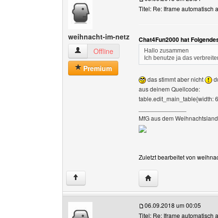
Titel: Re: Iframe automatisc
weihnacht-im-netz
Chat4Fun2000 hat Folgendes
weihnacht-im-netz Benutzer-Profile anzeigen
Offline
Hallo zusammen
Ich benutze ja das verbreit
Premium
das stimmt aber nicht
du
aus deinem Quellcode:
table.edit_main_table{width: 
______________
MfG aus dem Weihnachtsland
Zuletzt bearbeitet von weihna
Website dieses Benutze
↑
06.09.2018 um 00:05
Titel: Re: Iframe automatisc