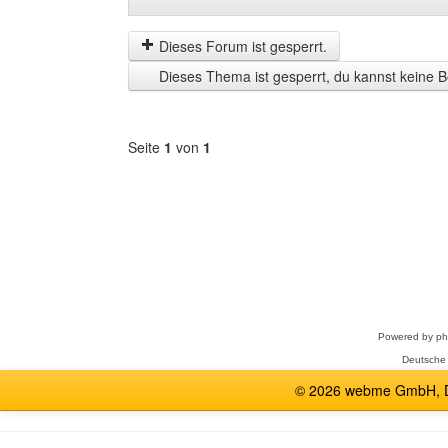
Beiträge
Order
der
by
letzten
Dieses Forum ist gesperrt.
Zeit
Dieses Thema ist gesperrt, du kannst keine B
anzeigen
Seite
1
von
1
Forum
auswählen
Powered by
p
Deutsche
© 2026 webme GmbH, De