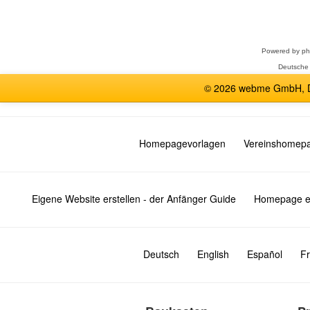
Forum
auswählen
Powered by
p
Deutsche
© 2026 webme GmbH, De
Homepagevorlagen
Vereinshomep
Eigene Website erstellen - der Anfänger Guide
Homepage er
Deutsch
English
Español
Fr