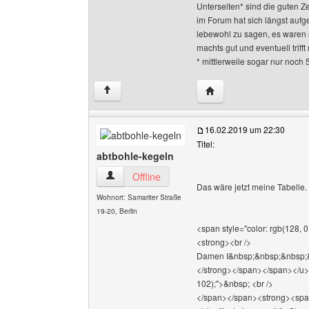
Unterseiten* sind die guten Z
im Forum hat sich längst aufge
lebewohl zu sagen, es waren 
machts gut und eventuell triff
* mittlerweile sogar nur noch 
Website dieses Benutze
↑
16.02.2019 um 22:30
Titel:
abtbohle-kegeln
abtbohle-kegeln Benutzer-Profile anzeigen
Offline
Das wäre jetzt meine Tabelle. E
Wohnort: Samariter Straße
19-20, Berlin
<span style="color: rgb(128, 0
<strong><br />
Damen I&nbsp;&nbsp;&nbsp;&
</strong></span></span></u></
102);">&nbsp; <br />
</span></span><strong><span