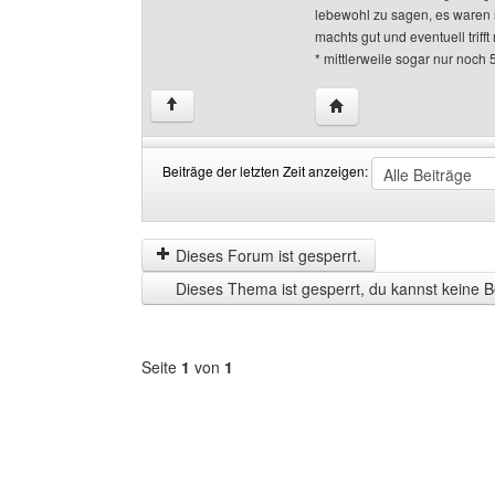
lebewohl zu sagen, es waren 
machts gut und eventuell triff
* mittlerweile sogar nur noch 
Website dieses Benutze
↑
Beiträge der letzten Zeit anzeigen:
Beiträge
Order
der
by
letzten
Dieses Forum ist gesperrt.
Zeit
Dieses Thema ist gesperrt, du kannst keine B
anzeigen
Seite
1
von
1