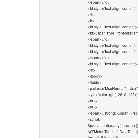
</span></td>
<td style="text-align: center;
</tr>
<tr>
<td style="text-align: center;"
<td><span style="font-size: sm
</span></td>
<td style="text-align: center;"
<td style="text-align: center;"
</span></td>
<td style="text-align: center;"
</tr>
</tbody>
</table>
<p class="MsoNormal" style="
style="color: rgb(128, 0, 128)
<br />
<br />
</span></strong></span></s
<script>
$(document).ready( function ()
$('#MeineTabelle').DataTable(
"order": [[ 0, 'asc' ]]