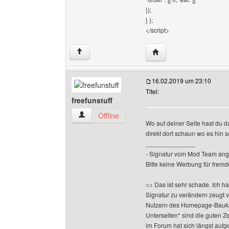
});
} );
</script>
Website dieses Benutze
↑
16.02.2019 um 23:10
Titel:
freefunstuff
freefunstuff Benutzer-Profile anzeigen
Offline
Wo auf deiner Seite hast du d
direkt dort schaun wo es hin s
______________
- Signatur vom Mod Team ang
Bitte keine Werbung für fremd
=> Das ist sehr schade. Ich h
Signatur zu verändern zeugt 
Nutzern des Homepage-Baukas
Unterseiten* sind die guten Z
im Forum hat sich längst aufge