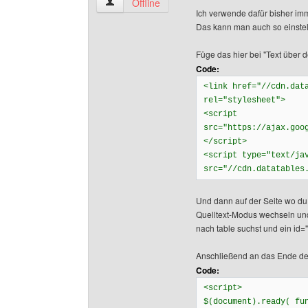
freefunstuff Benutzer-Profile anzeigen
Offline
Ich verwende dafür bisher i
Das kann man auch so einstell
Füge das hier bei "Text über 
Code:
<link href="//cdn.dat
rel="stylesheet">
<script
src="https://ajax.goo
</script>
<script type="text/ja
src="//cdn.datatables
Und dann auf der Seite wo du 
Quelltext-Modus wechseln und 
nach table suchst und ein id=".
Anschließend an das Ende des
Code:
<script>
$(document).ready( fu