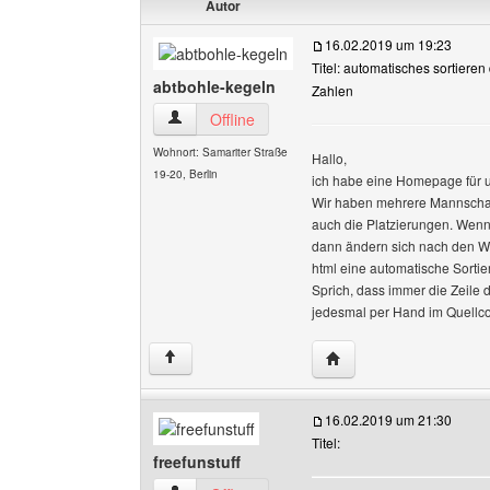
Autor
16.02.2019 um 19:23
Titel: automatisches sortieren
abtbohle-kegeln
Zahlen
abtbohle-kegeln Benutzer-Profile anzeigen
Offline
Wohnort: Samariter Straße
Hallo,
19-20, Berlin
ich habe eine Homepage für 
Wir haben mehrere Mannschaft
auch die Platzierungen. Wenn
dann ändern sich nach den Wet
html eine automatische Sortier
Sprich, dass immer die Zeile de
jedesmal per Hand im Quellco
Website dieses Benutze
↑
16.02.2019 um 21:30
Titel:
freefunstuff