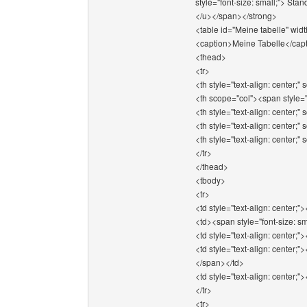
style="font-size: small;"> St
</u></span></strong>
<table id="Meine tabelle" wid
<caption>Meine Tabelle</cap
<thead>
<tr>
<th style="text-align: center;
<th scope="col"><span style=
<th style="text-align: center
<th style="text-align: center
<th style="text-align: center;
</tr>
</thead>
<tbody>
<tr>
<td style="text-align: center;"
<td><span style="font-size: 
<td style="text-align: center;"
<td style="text-align: center;"
</span></td>
<td style="text-align: center;"
</tr>
<tr>