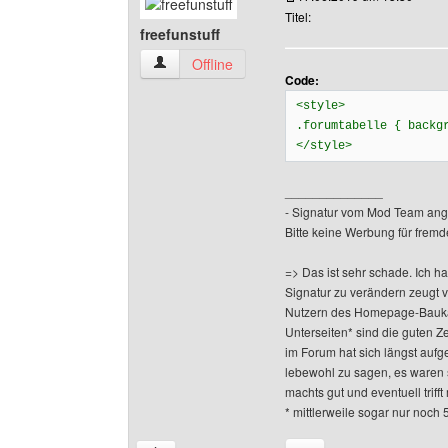
Titel:
freefunstuff
freefunstuff Benutzer-Profile anzeigen
Offline
Code:
<style>
.forumtabelle { backg
</style>
______________
- Signatur vom Mod Team ang
Bitte keine Werbung für fremd
=> Das ist sehr schade. Ich h
Signatur zu verändern zeugt 
Nutzern des Homepage-Baukas
Unterseiten* sind die guten Z
im Forum hat sich längst aufge
lebewohl zu sagen, es waren 
machts gut und eventuell triff
* mittlerweile sogar nur noch 