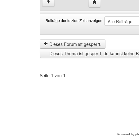
Website dieses Benutze
↑
Beiträge der letzten Zeit anzeigen:
Beiträge
Order
der
by
letzten
Dieses Forum ist gesperrt.
Zeit
Dieses Thema ist gesperrt, du kannst keine B
anzeigen
Seite
1
von
1
Forum
auswählen
Powered by
p