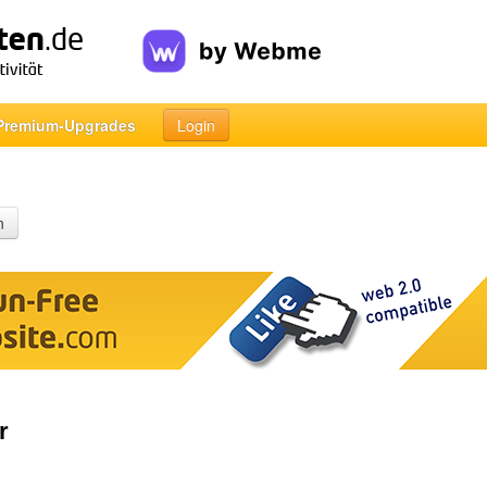
Premium-Upgrades
Login
n
r