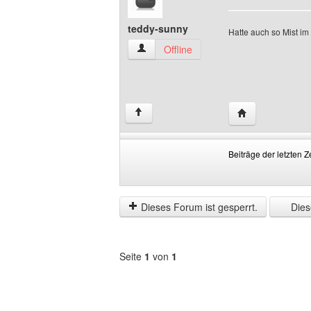
teddy-sunny
Hatte auch so Mist im
teddy-sunny Benutzer-Profile anzeigen
Offline
Website dieses 
↑
Beiträge der letzten Z
Beiträge
Order
der
by
letzten
Dieses Forum ist gesperrt.
Diese
Zeit
anzeigen
Seite
1
von
1