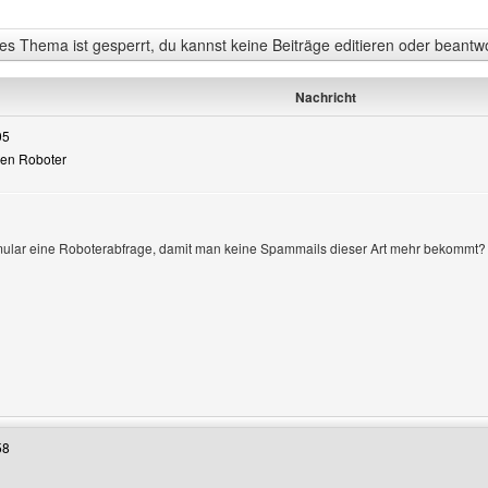
s Thema ist gesperrt, du kannst keine Beiträge editieren oder beantw
Nachricht
05
gen Roboter
rmular eine Roboterabfrage, damit man keine Spammails dieser Art mehr bekommt?
le anzeigen
Benutzers besuchen: therapie-lebensberatung
58