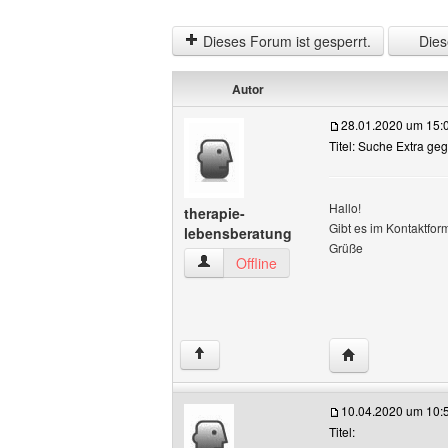
Dieses Forum ist gesperrt.
Diese
Autor
28.01.2020 um 15:
Titel: Suche Extra ge
Hallo!
therapie-
Gibt es im Kontaktfo
lebensberatung
Grüße
therapie-lebensberatung Benutzer-Profi
Offline
Website dieses 
↑
10.04.2020 um 10:
Titel: