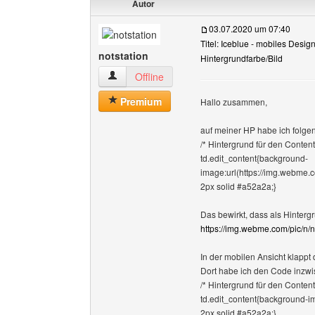
Autor
03.07.2020 um 07:40
Titel: Iceblue - mobiles Design
notstation
Hintergrundfarbe/Bild
notstation Benutzer-Profile anzeigen
Offline
Premium
Hallo zusammen,
auf meiner HP habe ich folg
/* Hintergrund für den Content
td.edit_content{background-
image:url(https://img.webme.c
2px solid #a52a2a;}
Das bewirkt, dass als Hinterg
https://img.webme.com/pic/n/n
In der mobilen Ansicht klappt 
Dort habe ich den Code inzwis
/* Hintergrund für den Content
td.edit_content{background-im
2px solid #a52a2a;}