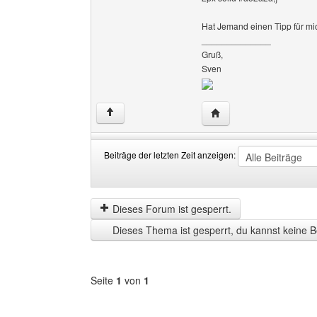
Hat Jemand einen Tipp für mi
______________
Gruß,
Sven
Website dieses Benutze
↑
Beiträge der letzten Zeit anzeigen:
Beiträge
Order
der
by
letzten
Dieses Forum ist gesperrt.
Zeit
Dieses Thema ist gesperrt, du kannst keine B
anzeigen
Seite
1
von
1