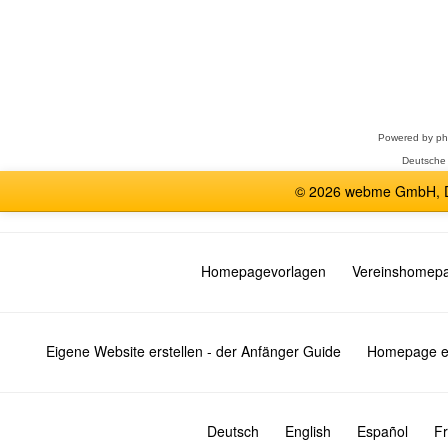
Forum
auswählen
Powered by
p
Deutsche
© 2026 webme GmbH, De
Homepagevorlagen
Vereinshomep
Eigene Website erstellen - der Anfänger Guide
Homepage er
Deutsch
English
Español
Fr