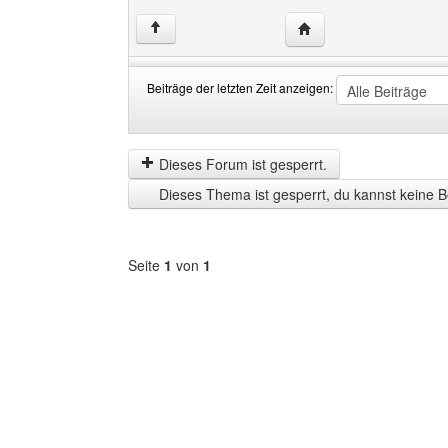
Website dieses Benutze
↑
Beiträge der letzten Zeit anzeigen:
Beiträge
Order
der
by
letzten
Dieses Forum ist gesperrt.
Zeit
Dieses Thema ist gesperrt, du kannst keine B
anzeigen
Seite
1
von
1
Forum
auswählen