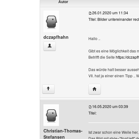
Autor
26.01.2020 um 11:34
Titel: Bilder untereinander re
dczapfhahn
Hallo ..
dczapfhahn Benutzer-Profile anzeigen
Gibt es eine Möglichkeit das 
Betrifft die Seite
https://dczap
Das würde halt besser ausse
VIl. hat ja einer einen Tipp .
Website dieses Benutz
↑
16.05.2020 um 03:39
Titel:
Christian-Thomas-
Ist zwar schon eine Weile her, 
Stefansen
Das Bild mit style="float:left" 