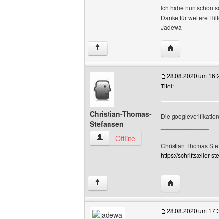
Ich habe nun schon so
Danke für weitere Hilf
Jadewa
Website dieses 
↑
28.08.2020 um 16:
Titel:
Christian-Thomas-
Die googleverifikatio
Stefansen
______________
Christian-Thomas-Stefansen Benutzer-P
Offline
Christian Thomas Ste
https://schriftsteller-st
Website dieses 
↑
28.08.2020 um 17: