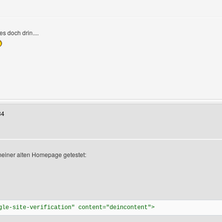
es doch drin....
Benutzers besuchen: jadewa
34
meiner alten Homepage getestet:
rofile anzeigen
gle-site-verification" content="deincontent">