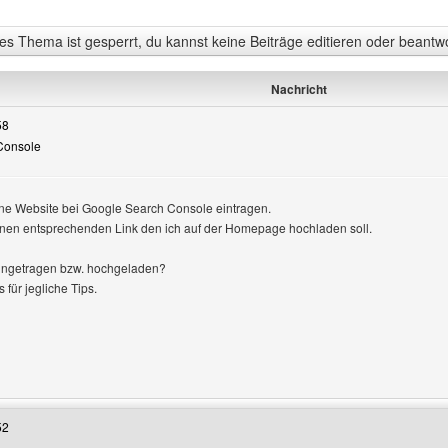
s Thema ist gesperrt, du kannst keine Beiträge editieren oder beantw
Nachricht
58
 Console
ine Website bei Google Search Console eintragen.
en entsprechenden Link den ich auf der Homepage hochladen soll.
eingetragen bzw. hochgeladen?
für jegliche Tips.
Benutzers besuchen: jadewa
52