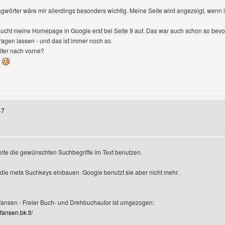
wörter wäre mir allerdings besonders wichtig. Meine Seite wird angezeigt, wenn i
taucht meine Homepage in Google erst bei Seite 9 auf. Das war auch schon so bev
agen lassen - und das ist immer noch so.
ter nach vorne?
n
Benutzers besuchen: jadewa
47
seite die gewünschten Suchbegriffe im Text benutzen.
die meta Suchkeys einbauen. Google benutzt sie aber nicht mehr.
rofile anzeigen
fansen - Freier Buch- und Drehbuchautor ist umgezogen:
efansen.bk.tl/