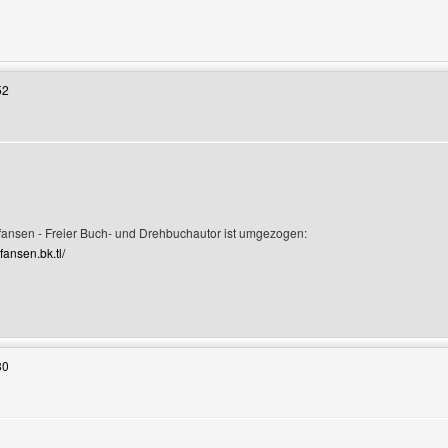
Benutzers besuchen: jadewa
52
rofile anzeigen
fansen - Freier Buch- und Drehbuchautor ist umgezogen:
efansen.bk.tl/
Benutzers besuchen: Christian-Thomas-Stefansen
30