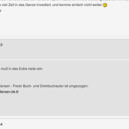
 viel Zeit in das Ganze investiert, und komme einfach nicht weiter
e
Benutzers besuchen: jadewa
23
n muß in das Extra meta rein
rofile anzeigen
fansen - Freier Buch- und Drehbuchautor ist umgezogen:
efansen.bk.tl/
Benutzers besuchen: Christian-Thomas-Stefansen
34