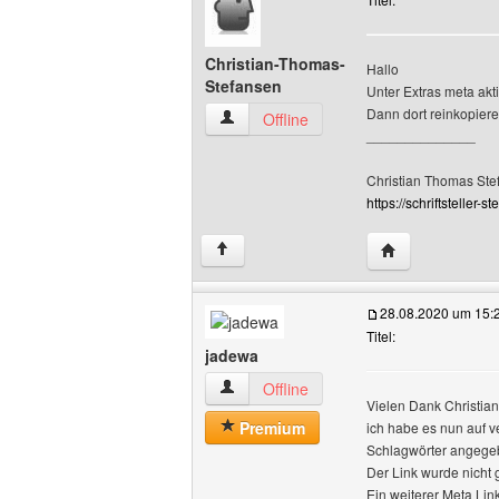
Christian-Thomas-
Hallo
Stefansen
Unter Extras meta akti
Dann dort reinkopiere
Christian-Thomas-Stefansen Benutzer-P
Offline
______________
Christian Thomas Ste
https://schriftsteller-st
Website dieses 
↑
28.08.2020 um 15:
Titel:
jadewa
jadewa Benutzer-Profile anzeigen
Offline
Vielen Dank Christian
Premium
ich habe es nun auf v
Schlagwörter angegeb
Der Link wurde nicht 
Ein weiterer Meta Lin