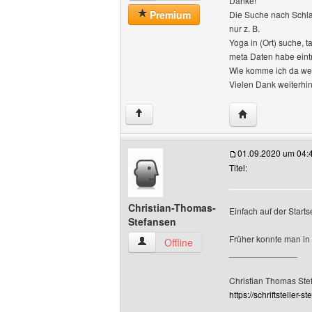
Danke!
Premium
Die Suche nach Schlag
nur z. B.
Yoga in (Ort) suche, 
meta Daten habe eintr
Wie komme ich da wei
Vielen Dank weiterhi
Website dieses 
↑
01.09.2020 um 04:
Titel:
Christian-Thomas-
Einfach auf der Start
Stefansen
Früher konnte man in 
Christian-Thomas-Stefansen Benutzer-P
Offline
______________
Christian Thomas Ste
https://schriftsteller-st