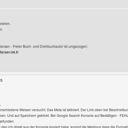
vieren.
n.
rofile anzeigen
fansen - Freier Buch- und Drehbuchautor ist umgezogen:
efansen.bk.tl/
Benutzers besuchen: Christian-Thomas-Stefansen
25
,
erschiedene Weisen versucht. Das Meta ist aktiviert. Der Link oben bei Beschreib
en. Und auf Speichern geklickt. Bei Google Search Konsole auf Bestätigen - F
gefunden.
k den ich direkt aus der Konsole kopiert habe, kommt die Meldung dass die Formati