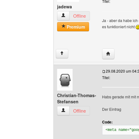
Titel:
jadewa
jadewa Benutzer-Profile anzeigen
Offline
Ja - aber da habe ich 
Premium
es funktioniert nicht
Website dieses 
↑
29.08.2020 um 04:
Titel:
Christian-Thomas-
Habs gerade mit mit 
Stefansen
Der Eintrag
Christian-Thomas-Stefansen Benutzer-P
Offline
Code:
<meta name="goo