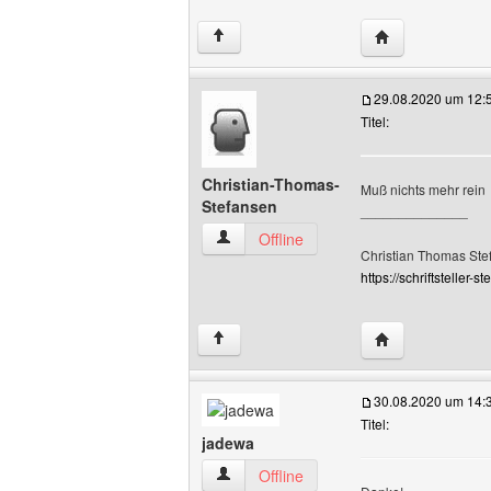
Website dieses 
↑
29.08.2020 um 12:
Titel:
Christian-Thomas-
Muß nichts mehr rein
Stefansen
______________
Christian-Thomas-Stefansen Benutzer-P
Offline
Christian Thomas Ste
https://schriftsteller-st
Website dieses 
↑
30.08.2020 um 14:
Titel:
jadewa
jadewa Benutzer-Profile anzeigen
Offline