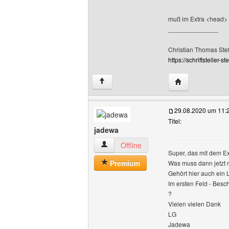
muß im Extra <head> r
______________
Christian Thomas Ste
https://schriftsteller-st
Website dieses 
↑
29.08.2020 um 11:
Titel:
jadewa
jadewa Benutzer-Profile anzeigen
Offline
Super, das mit dem Ext
Premium
Was muss dann jetzt 
Gehört hier auch ein 
Im ersten Feld - Besc
?
Vielen vielen Dank
LG
Jadewa