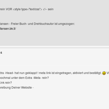
ein VOR <style type="text/css"> <!-- sein
fansen - Freier Buch- und Drehbuchautor ist umgezogen:
efansen.bk.tl/
Benutzers besuchen: Christian-Thomas-Stefansen
24
ra -Head- hat nun geklappt ! meta link ist eingetragen, aktiviert und bestätigt.
Vi
nochmal unter dem Extra -Meta- rein?
Link rein?
hreibung Deiner Website -