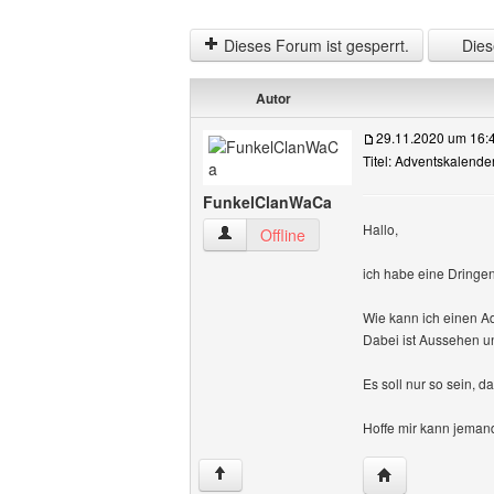
Dieses Forum ist gesperrt.
Diese
Autor
29.11.2020 um 16:
Titel: Adventskalende
FunkelClanWaCa
Hallo,
FunkelClanWaCa Benutzer-Profile anze
Offline
ich habe eine Dringend
Wie kann ich einen 
Dabei ist Aussehen und
Es soll nur so sein, d
Hoffe mir kann jemand
Website dieses 
↑