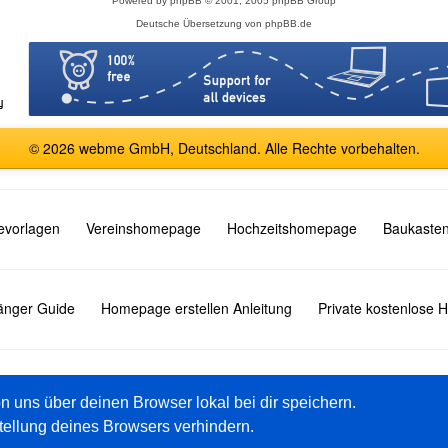
Powered by
phpBB
© 2001, 2005 phpBB Group
Deutsche Übersetzung von
phpBB.de
© 2026 webme GmbH, Deutschland. Alle Rechte vorbehalten.
vorlagen
Vereinshomepage
Hochzeitshomepage
Baukasten
fänger Guide
Homepage erstellen Anleitung
Private kostenlose
English
Español
Français
Italiano
Polski
Русский
on uns über deinen Browser lokal bei dir speichern.
tellung deines Browsers verhindern.