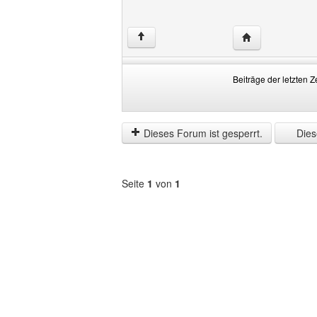
Website dieses 
↑
Beiträge der letzten Z
Beiträge
Order
der
by
letzten
Dieses Forum ist gesperrt.
Diese
Zeit
anzeigen
Seite
1
von
1
Forum
auswählen