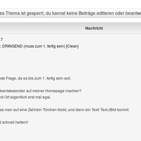
s Thema ist gesperrt, du kannst keine Beiträge editieren oder beantw
Nachricht
47
r, DRINGEND (muss zum 1. fertig sein) [Clean]
igen
e Frage, da es bis zum 1. fertig sein soll.
Adventskalender auf meiner Homepage machen?
 Ort eigentlich erst mal egal.
ass man auf eine Zahl/ein Türchen klickt, und dann ein Text/ Text+Bild kommt.
 schnell helfen!!
Benutzers besuchen: FunkelClanWaCa