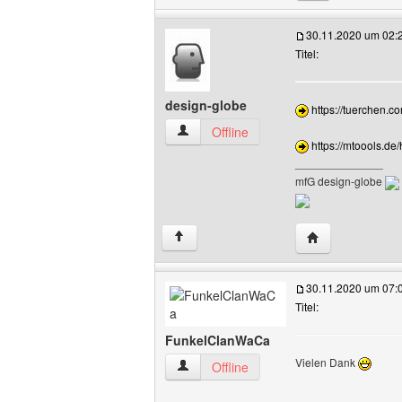
30.11.2020 um 02:
Titel:
design-globe
https://tuerchen.c
design-globe Benutzer-Profile anzeigen
Offline
https://mtoools.de
______________
mfG design-globe
Website dieses 
↑
30.11.2020 um 07:
Titel:
FunkelClanWaCa
Vielen Dank
FunkelClanWaCa Benutzer-Profile anze
Offline