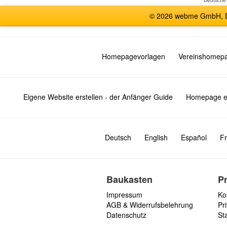
Deutsche
© 2026 webme GmbH, De
Homepagevorlagen
Vereinshomep
Eigene Website erstellen - der Anfänger Guide
Homepage er
Deutsch
English
Español
Fr
Baukasten
P
Impressum
Ko
AGB & Widerrufsbelehrung
Pri
Datenschutz
St