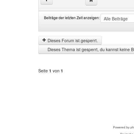
Beiträge der letzten Zeit anzeigen:
Beiträge
Order
der
by
letzten
Dieses Forum ist gesperrt.
Zeit
Dieses Thema ist gesperrt, du kannst keine B
anzeigen
Seite
1
von
1
Forum
auswählen
Powered by
p