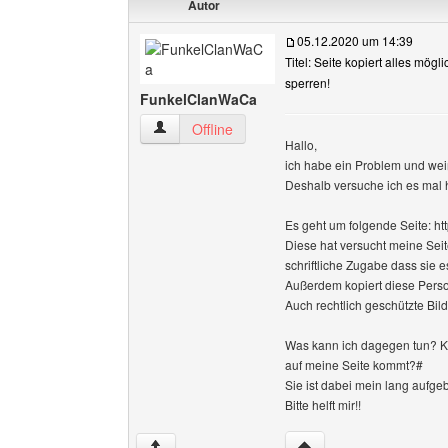
Autor
05.12.2020 um 14:39
Titel: Seite kopiert alles mögli
sperren!
FunkelClanWaCa
FunkelClanWaCa Benutzer-Profile anzeigen
Offline
Hallo,
ich habe ein Problem und weiß
Deshalb versuche ich es mal h
Es geht um folgende Seite: htt
Diese hat versucht meine Sei
schriftliche Zugabe dass sie 
Außerdem kopiert diese Perso
Auch rechtlich geschützte Bil
Was kann ich dagegen tun? Ka
auf meine Seite kommt?#
Sie ist dabei mein lang aufge
Bitte helft mir!!
Website dieses Benutz
↑