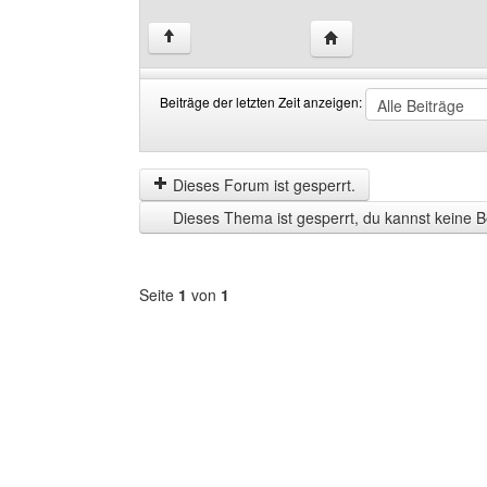
Website dieses Benutz
↑
Beiträge der letzten Zeit anzeigen:
Beiträge
Order
der
by
letzten
Dieses Forum ist gesperrt.
Zeit
Dieses Thema ist gesperrt, du kannst keine B
anzeigen
Seite
1
von
1
Forum
auswählen