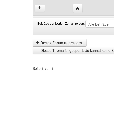
Website dieses Benutze
↑
Beiträge der letzten Zeit anzeigen:
Beiträge
Order
der
by
letzten
Dieses Forum ist gesperrt.
Zeit
Dieses Thema ist gesperrt, du kannst keine B
anzeigen
Seite
1
von
1
Forum
auswählen