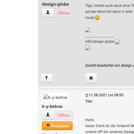
design-globe
Tipp: richtet euch doch eine T
auf der könnt ihr dann in all
design-globe Benutzer-Profile anzeigen
Offline
muss
______________
mfG design-globe
Zuletzt bearbeitet von design
Website dieses Benutze
↑
11.08.2021 um 08:50
Titel:
h-y-kehne
h-y-kehne Benutzer-Profile anzeigen
Offline
Hallo,
Premium
vielen Dank für die Antwort! 
unsere HP ein anderes Design e