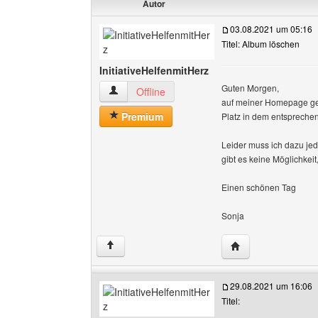
Autor
03.08.2021 um 05:16
Titel: Album löschen
InitiativeHelfenmitHerz
Guten Morgen,
InitiativeHelfenmitHerz Benutzer-Profile anzei
Offline
auf meiner Homepage ge
Premium
Platz in dem entspreche
Leider muss ich dazu jed
gibt es keine Möglichkei
Einen schönen Tag
Sonja
Website dieses Ben
↑
29.08.2021 um 16:06
Titel: