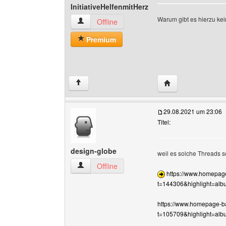
InitiativeHelfenmitHerz
Warum gibt es hierzu ke
InitiativeHelfenmitHerz Benutzer-Profile anzei
Offline
Premium
Website dieses Ben
↑
29.08.2021 um 23:06
Titel:
design-globe
weil es solche Threads 
design-globe Benutzer-Profile anzeigen
Offline
https://www.homepag
t=144306&highlight=a
https://www.homepage-b
t=105709&highlight=a