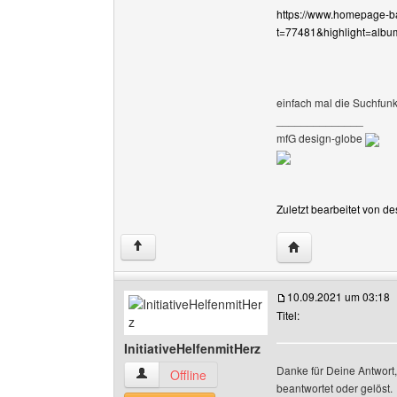
https://www.homepage-b
t=77481&highlight=al
einfach mal die Suchfun
______________
mfG design-globe
Zuletzt bearbeitet von d
Website dieses Ben
↑
10.09.2021 um 03:18
Titel:
InitiativeHelfenmitHerz
Danke für Deine Antwort, 
InitiativeHelfenmitHerz Benutzer-Profile anzei
Offline
beantwortet oder gelöst.