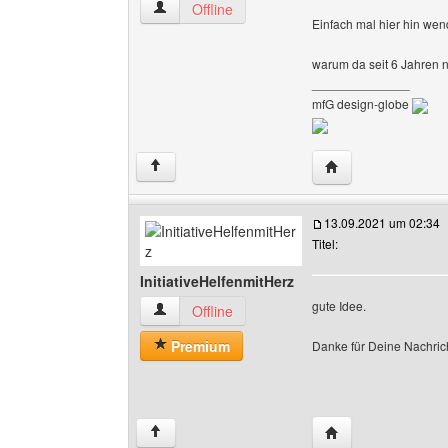
design-globe Benutzer-Profile anzeigen
Offline
Einfach mal hier hin wen
warum da seit 6 Jahren n
______________
mfG design-globe
Website dieses Ben
↑
13.09.2021 um 02:34
Titel:
InitiativeHelfenmitHerz
gute Idee.
InitiativeHelfenmitHerz Benutzer-Profile anzei
Offline
Premium
Danke für Deine Nachri
Website dieses Ben
↑