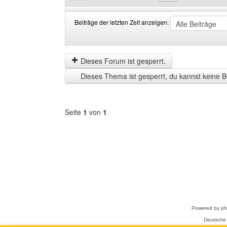
Beiträge der letzten Zeit anzeigen:
Beiträge
Order
der
by
letzten
Dieses Forum ist gesperrt.
Zeit
Dieses Thema ist gesperrt, du kannst keine B
anzeigen
Seite
1
von
1
Forum
auswählen
Powered by
p
Deutsche