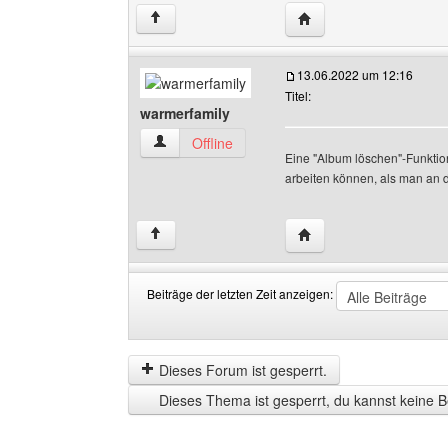
Website dieses Benutz
↑
13.06.2022 um 12:16
Titel:
warmerfamily
warmerfamily Benutzer-Profile anzeigen
Offline
Eine "Album löschen"-Funktio
arbeiten können, als man an de
Website dieses Benutz
↑
Beiträge der letzten Zeit anzeigen:
Beiträge
Order
der
by
letzten
Dieses Forum ist gesperrt.
Zeit
Dieses Thema ist gesperrt, du kannst keine B
anzeigen