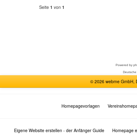
Seite
1
von
1
Forum
auswählen
Powered by
p
Deutsche
© 2026 webme GmbH, De
Homepagevorlagen
Vereinshomep
Eigene Website erstellen - der Anfänger Guide
Homepage er