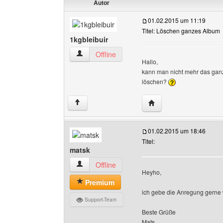
Autor
01.02.2015 um 11:19
Titel: Löschen ganzes Album
1kgbleibuir
1kgbleibuir Benutzer-Profile anzeigen
Offline
Hallo,
kann man nicht mehr das gan
löschen?
Website dieses Benutze
↑
01.02.2015 um 18:46
Titel:
matsk
matsk Benutzer-Profile anzeigen
Offline
Heyho,
Premium
ich gebe die Anregung gerne we
Support-Team
Beste Grüße
Mats