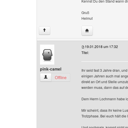
Kennst Du den Stand wann die 
Gruß
Helmut
Website dieses Benutze
↑
19.01.2018 um 17:32
Titel:
pink-camel
Ihr seid fast 3 Jahre dran, un
einigen Jahren auch mal ange
pink-camel Benutzer-Profile anzeigen
Offline
direkt an Ort und Stelle umz
werden muss, dann das auf d
Dem Herrn Lochmann habe ich 
Mir scheint, dass ihr keine Lu
Trotzphase. Bei euch hält die 
Und nochmals, kommt nicht mi