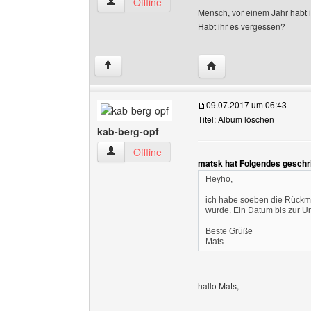
lengde-info Benutzer-Profile anzeigen
Offline
Mensch, vor einem Jahr habt i
Habt ihr es vergessen?
Website dieses Benutze
↑
09.07.2017 um 06:43
Titel: Album löschen
kab-berg-opf
kab-berg-opf Benutzer-Profile anzeigen
Offline
matsk hat Folgendes geschr
Heyho,
ich habe soeben die Rückme
wurde. Ein Datum bis zur Um
Beste Grüße
Mats
hallo Mats,