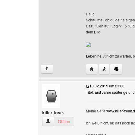
Hallo!
Schau mal, ob du deine eigentli
Dazu: Geh auf "Login" => "Eig
dem Bild:
______________
Leben
heißt nicht zu warten, 
Website dieses Benutze
↑
10.02.2015 um 21:03
Titel: Erst Jahre später gefun
Meine Seite
www.killer-freak.d
killer-freak
killer-freak Benutzer-Profile anzeigen
Offline
Ich weiß nicht, ob das noch i
Liebe Grüße