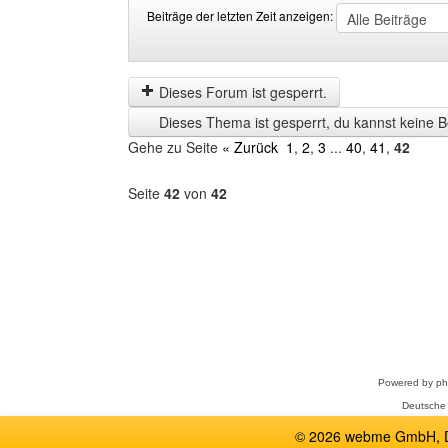
Beiträge der letzten Zeit anzeigen:
Beiträge
Order
der
by
letzten
Dieses Forum ist gesperrt.
Zeit
Dieses Thema ist gesperrt, du kannst keine B
anzeigen
Gehe zu Seite
« Zurück
1
,
2
,
3
...
40
,
41
,
42
Seite
42
von
42
Forum
auswählen
Powered by
p
Deutsche
© 2026 webme GmbH, De