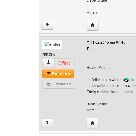
Mirjam
Website dieses Benutzer
↑
11.02.2015 um 07:45
Titel:
matsk
matsk Benutzer-Profile anzeigen
Offline
Heyho Mirjam,
Premium
natürlich lesen wir das
. Ic
Support-Team
mittlerweile (nach knapp 4 Ja
Erfolg erzielen konnte. Ich hof
Beste Grüße
Mats
Website dieses Benutz
↑