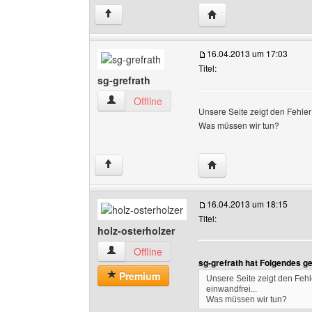
Website dieses Benutze
↑
16.04.2013 um 17:03
Titel:
sg-grefrath
sg-grefrath Benutzer-Profile anzeigen
Offline
Unsere Seite zeigt den Fehler 
Was müssen wir tun?
Website dieses Benutze
↑
16.04.2013 um 18:15
Titel:
holz-osterholzer
holz-osterholzer Benutzer-Profile anzeigen
Offline
sg-grefrath hat Folgendes g
Premium
Unsere Seite zeigt den Fehle
einwandfrei...
Was müssen wir tun?