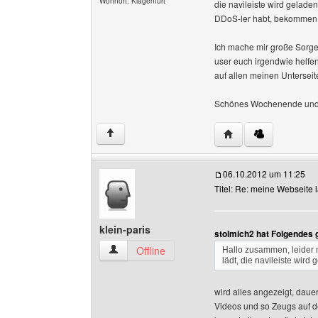
Wohnort: Klagenfurt
die navileiste wird gelade
DDoS-ler habt, bekommen
Ich mache mir große Sorgen
user euch irgendwie helfen,
auf allen meinen Unterseite
Schönes Wochenende und vi
Website dieses Benu
↑
06.10.2012 um 11:25
Titel: Re: meine Webseite l
klein-paris
stolmich2 hat Folgendes 
klein-paris Benutzer-Profile anzeigen
Offline
Hallo zusammen, leider m
lädt, die navileiste wird
wird alles angezeigt, dauer
Videos und so Zeugs auf de