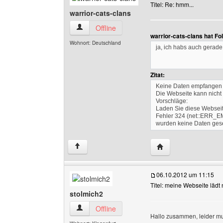
Titel: Re: hmm...
warrior-cats-clans
warrior-cats-clans Benutzer-Profile anzeigen
Offline
warrior-cats-clans hat F
Wohnort: Deutschland
ja, ich habs auch gerad
Zitat:
Keine Daten empfangen
Die Webseite kann nicht
Vorschläge:
Laden Sie diese Webseit
Fehler 324 (net::ERR_E
wurden keine Daten ges
Website dieses Benut
↑
06.10.2012 um 11:15
Titel: meine Webseite lädt 
stolmich2
stolmich2 Benutzer-Profile anzeigen
Offline
Hallo zusammen, leider mus