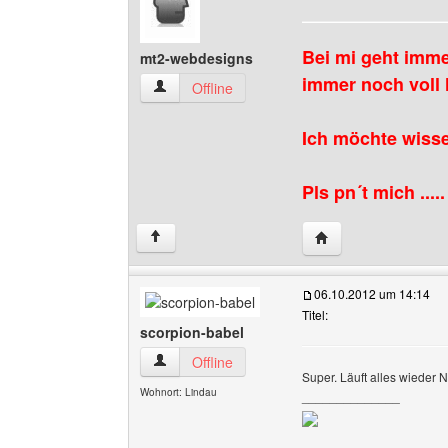
Bei mi geht immer
mt2-webdesigns
immer noch voll l
mt2-webdesigns Benutzer-Profile anzeigen
Offline
Ich möchte wisse
Pls pn´t mich .....
Website dieses Benu
↑
06.10.2012 um 14:14
Titel:
scorpion-babel
scorpion-babel Benutzer-Profile anzeigen
Offline
Super. Läuft alles wieder N
Wohnort: Lindau
______________