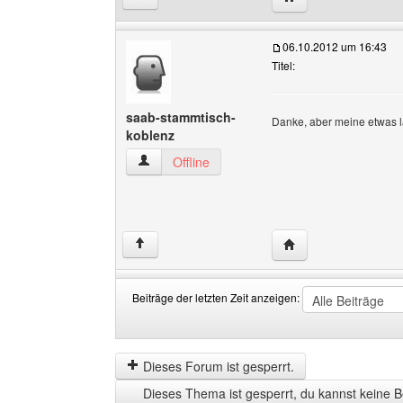
06.10.2012 um 16:43
Titel:
saab-stammtisch-
Danke, aber meine etwas
koblenz
saab-stammtisch-koblenz Benutzer-Profile anz
Offline
Website dieses Benu
↑
Beiträge der letzten Zeit anzeigen:
Beiträge
Order
der
by
letzten
Dieses Forum ist gesperrt.
Zeit
Dieses Thema ist gesperrt, du kannst keine B
anzeigen