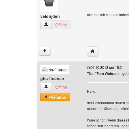
also bei mir sind die ladez
veldrijden
veldrijden Benutzer-Profile anzeigen
Offline
Website dieses Benut
↑
06.10.2012 um 15:31
Titel: "Eure Webseiten geh
ghs-finance
ghs-finance Benutzer-Profile anzeigen
Offline
Hallo,
Premium
der Seitenaufbau dauert 
manchmal überhaupt nich
Wäre schön, wenn dieses 
schon seit mehreren Tagen