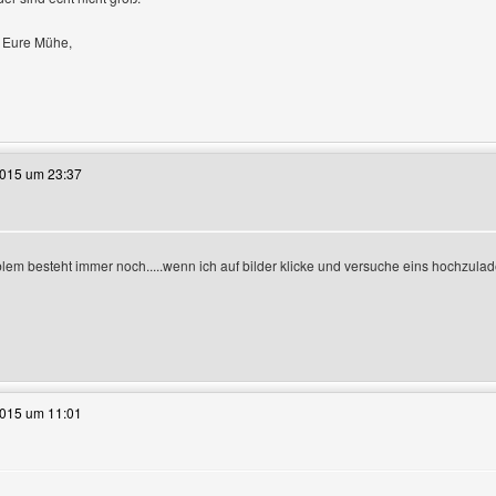
 Eure Mühe,
e dieses Benutzers besuchen: groundfever
2015 um 23:37
n
lem besteht immer noch.....wenn ich auf bilder klicke und versuche eins hochzuladen
te dieses Benutzers besuchen: immer-boehse
2015 um 11:01