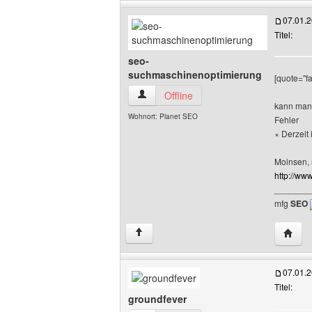
07.01.
Titel:
seo-
suchmaschinenoptimierung
[quote="fa
seo-suchmaschinenoptimierung Benutze
Offline
kann man 
Wohnort: Planet SEO
Fehler
× Derzeit 
Moinsen, 
http://w
_______
mfg
SEO
Websit
↑
07.01.
Titel:
groundfever