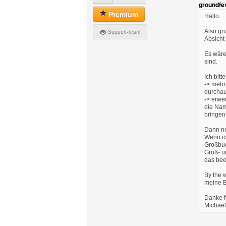
groundfe
Premium
Hallo.
Also gr
Support-Team
Absicht 
Es wäre
sind.
Ich bit
-> mehr
durchau
-> erwe
die Nam
bringen,
Dann no
Wenn ic
Großbuc
Groß- u
das bee
By the w
meine Bi
Danke f
Michael