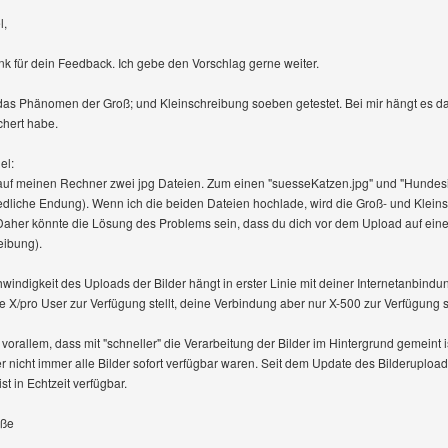
l,
nk für dein Feedback. Ich gebe den Vorschlag gerne weiter.
das Phänomen der Groß; und Kleinschreibung soeben getestet. Bei mir hängt es dam
hert habe.
el:
auf meinen Rechner zwei jpg Dateien. Zum einen "suesseKatzen.jpg" und "Hundesi
edliche Endung). Wenn ich die beiden Dateien hochlade, wird die Groß- und Klei
aher könnte die Lösung des Problems sein, dass du dich vor dem Upload auf einen
eibung).
windigkeit des Uploads der Bilder hängt in erster Linie mit deiner Internetanbi
 X/pro User zur Verfügung stellt, deine Verbindung aber nur X-500 zur Verfügung ste
vorallem, dass mit "schneller" die Verarbeitung der Bilder im Hintergrund gemeint is
er nicht immer alle Bilder sofort verfügbar waren. Seit dem Update des Bilderuplo
ist in Echtzeit verfügbar.
üße