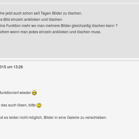
che jetzt auch schon seit Tagen Bilder zu löschen.
s Bild einzeln anklicken und löschen.
eine Funktion mehr wo man mehrere Bilder gleichzeitig löschen kann ?
extrem wenn man jedes einzeln anklicken und löschen muss.
e dieses Benutzers besuchen: hannibubi
2015 um 13:26
 funktioniert wieder
das auch lösen, bitte
ist es leider nicht möglich, Bilder in eine Galerie zu verschieben.
e dieses Benutzers besuchen: fastandfit