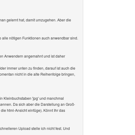
man gelernt hat, damit umzugehen. Aber die
o alle nötigen Funktionen auch anwendbar sind.
eren Anwendern angemahnt und ist daher
lder immer unten zu finden, darauf ist auch die
mentan nicht in die alte Reihenfolge bringen,
 in Kleinbuchstaben 'jpg' und manchmal
kennen. Da sich aber die Darstellung an Groß-
die html-Ansicht einfüge). Könnt Ihr das
chnelleren Upload stelle ich nicht fest. Und