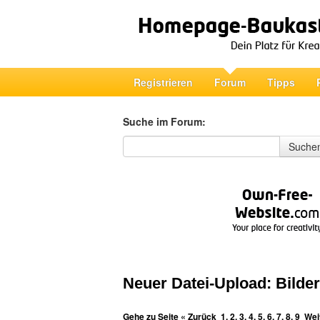
Registrieren
Forum
Tipps
Suche im Forum:
Suche im Forum
Suche
Neuer Datei-Upload: Bilder
Gehe zu Seite
« Zurück
1
,
2
,
3
,
4
,
5
,
6
,
7
,
8
,
9
Wei