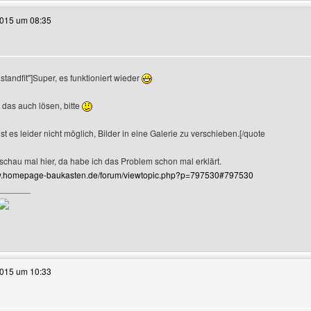
2015 um 08:35
standfit"]Super, es funktioniert wieder
r-Profile anzeigen
das auch lösen, bitte
ist es leider nicht möglich, Bilder in eine Galerie zu verschieben.[/quote
schau mal hier, da habe ich das Problem schon mal erklärt.
ww.homepage-baukasten.de/forum/viewtopic.php?p=797530#797530
_______
e dieses Benutzers besuchen: seo-suchmaschinenoptimierung
2015 um 10:33