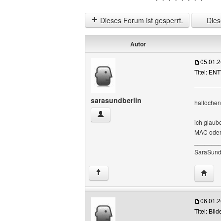
Dieses Forum ist gesperrt.
Diese
Autor
05.01.
Titel: 
sarasundberlin
hallochen
sarasundberlin Benutzer-Profile anzeig
ich glaube
MAC oder 
_______
SaraSund
Websit
↑
06.01.
Titel: Bil