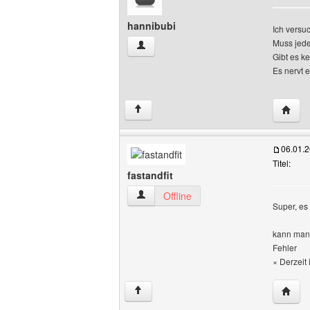
hannibubi
Ich versu
Muss jede
hannibubi Benutzer-Profile anzeigen
Gibt es k
Es nervt 
Websit
↑
06.01.
Titel:
fastandfit
fastandfit Benutzer-Profile anzeigen
Offline
Super, es
kann man 
Fehler
× Derzeit 
Websit
↑