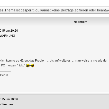
s Thema ist gesperrt, du kannst keine Beiträge editieren oder beantw
Nachricht
2015 um 20:20
ENTWARNUNG
en
 ich konnte es klären, das Problem ... bis auf weiteres. ... man weiss ja nie wie der
PC morgen " tickt "
_______
Berlin
e dieses Benutzers besuchen: sarasundberlin
2015 um 10:36
der löschen