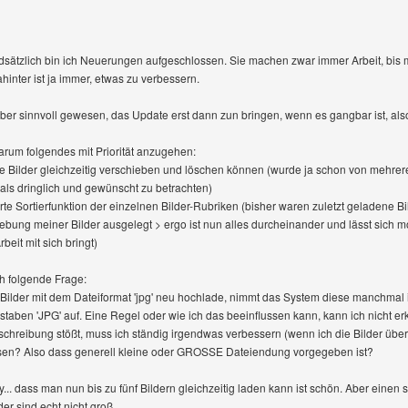
dsätzlich bin ich Neuerungen aufgeschlossen. Sie machen zwar immer Arbeit, bis 
hinter ist ja immer, etwas zu verbessern.
ber sinnvoll gewesen, das Update erst dann zun bringen, wenn es gangbar ist, als
darum folgendes mit Priorität anzugehen:
e Bilder gleichzeitig verschieben und löschen können (wurde ja schon von mehr
als dringlich und gewünscht zu betrachten)
rte Sortierfunktion der einzelnen Bilder-Rubriken (bisher waren zuletzt geladene Bi
ung meiner Bilder ausgelegt > ergo ist nun alles durcheinander und lässt sich mo
rbeit mit sich bringt)
 folgende Frage:
Bilder mit dem Dateiformat 'jpg' neu hochlade, nimmt das System diese manchmal
taben 'JPG' auf. Eine Regel oder wie ich das beeinflussen kann, kann ich nicht er
schreibung stößt, muss ich ständig irgendwas verbessern (wenn ich die Bilder über 
sen? Also dass generell kleine oder GROSSE Dateiendung vorgegeben ist?
... dass man nun bis zu fünf Bildern gleichzeitig laden kann ist schön. Aber einen s
er sind echt nicht groß.