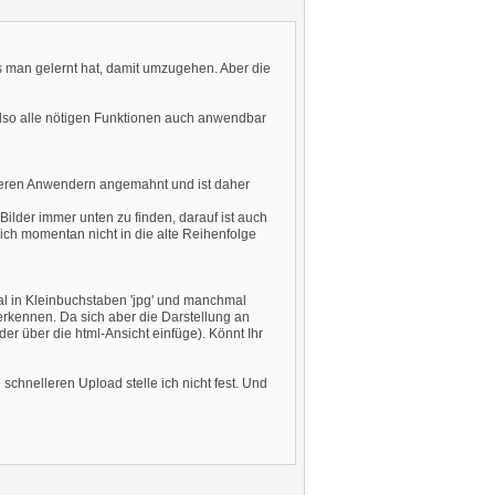
s man gelernt hat, damit umzugehen. Aber die
also alle nötigen Funktionen auch anwendbar
hreren Anwendern angemahnt und ist daher
Bilder immer unten zu finden, darauf ist auch
ich momentan nicht in die alte Reihenfolge
al in Kleinbuchstaben 'jpg' und manchmal
erkennen. Da sich aber die Darstellung an
er über die html-Ansicht einfüge). Könnt Ihr
 schnelleren Upload stelle ich nicht fest. Und