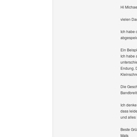
Hi Michae
vielen Da
Ich habe 
abgespeic
Ein Beispi
Ich habe 
unterschi
Endung. D
Kleinschr
Die Gesch
Bandbreite
Ich denke 
dass leid
und alles 
Beste Gr
Mats