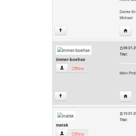
Danke für
Michael
Websit
↑
09.01.
Titel:
immer-boehse
immer-boehse Benutzer-Profile anzeige
Offline
Mein Prob
Websi
↑
10.01.
Titel:
matsk
matsk Benutzer-Profile anzeigen
Offline