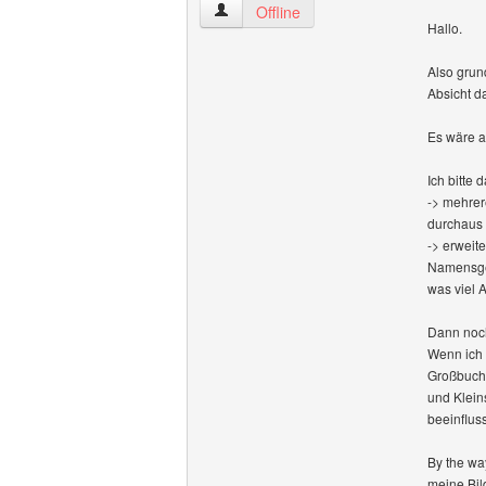
groundfever Benutzer-Profile anzeigen
Offline
Hallo.
Also grun
Absicht da
Es wäre a
Ich bitte 
-> mehrer
durchaus 
-> erweite
Namensgeb
was viel A
Dann noch
Wenn ich 
Großbuchs
und Klein
beeinflus
By the way
meine Bild