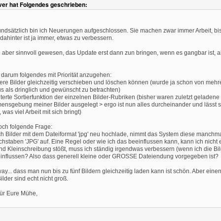
ver hat Folgendes geschrieben:
undsätzlich bin ich Neuerungen aufgeschlossen. Sie machen zwar immer Arbeit, bi
dahinter ist ja immer, etwas zu verbessern.
 aber sinnvoll gewesen, das Update erst dann zun bringen, wenn es gangbar ist, 
te darum folgendes mit Priorität anzugehen:
ere Bilder gleichzeitig verschieben und löschen können (wurde ja schon von me
s als dringlich und gewünscht zu betrachten)
iterte Sortierfunktion der einzelnen Bilder-Rubriken (bisher waren zuletzt geladene 
ensgebung meiner Bilder ausgelegt > ergo ist nun alles durcheinander und lässt s
 was viel Arbeit mit sich bringt)
ch folgende Frage:
h Bilder mit dem Dateiformat 'jpg' neu hochlade, nimmt das System diese manchm
hstaben 'JPG' auf. Eine Regel oder wie ich das beeinflussen kann, kann ich nicht 
nd Kleinschreibung stößt, muss ich ständig irgendwas verbessern (wenn ich die Bild
influssen? Also dass generell kleine oder GROSSE Dateiendung vorgegeben ist?
ay... dass man nun bis zu fünf Bildern gleichzeitig laden kann ist schön. Aber einen
lder sind echt nicht groß.
ür Eure Mühe,