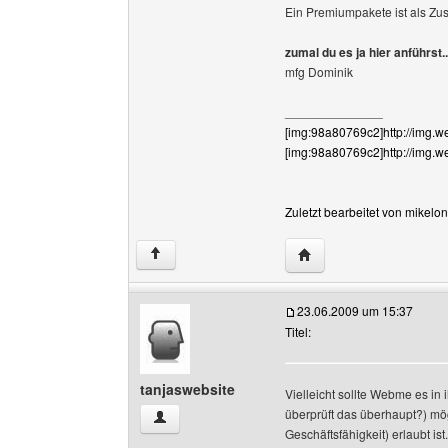
Ein Premiumpakete ist als Z
zumal du es ja hier anführst..
mfg Dominik
______________
[img:98a80769c2]http://img.
[img:98a80769c2]http://img.w
Zuletzt bearbeitet von mikelo
Website dieses Benutze
↑
23.06.2009 um 15:37
Titel:
tanjaswebsite
Vielleicht sollte Webme es i
überprüft das überhaupt?) mög
tanjaswebsite Benutzer-Profile anzeigen
Geschäftsfähigkeit) erlaubt ist.