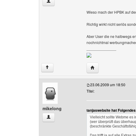
zitapage Benutzer-Profile anzeigen
Wieso mach der HPBK auf dere
Richtig wirkt nicht seriös so
Aber User die ne halbwegs er
nochnichtmal werbungmachen 
______________
Website dieses Benutze
↑
23.06.2009 um 18:50
Titel:
mikelong
tanjaswebsite hat Folgendes
mikelong Benutzer-Profile anzeigen
Vielleicht sollte Webme es
(wer überprüft das überhaup
(beschränkte Geschäftsfähigk
Das trifft ja auf alle Extras 