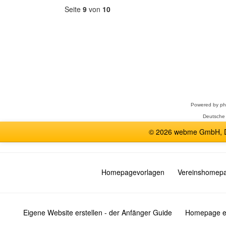
Seite
9
von
10
Forum
auswählen
Powered by
p
Deutsche
© 2026 webme GmbH, De
Homepagevorlagen
Vereinshomep
Eigene Website erstellen - der Anfänger Guide
Homepage er