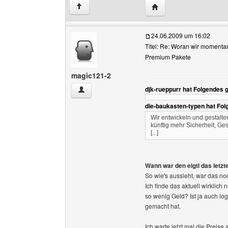
Website dieses Benutze
↑
24.06.2009 um 16:02
Titel: Re: Woran wir momenta
Premium Pakete
magic121-2
djk-rueppurr hat Folgendes 
magic121-2 Benutzer-Profile anzeigen
die-baukasten-typen hat Fo
Wir entwickeln und gestalt
künftig mehr Sicherheit, Ges
[...]
Wann war den eigtl das letzt
So wie's aussieht, war das n
Ich finde das aktuell wirklic
so wenig Geld? Ist ja auch log
gemacht hat.
Ich warte jetzt mal die Preise