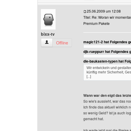
25.06.2009 um 12:08
Titel: Re: Woran wir momenta
Premium Pakete
bixx-tv
magic121-2 hat Folgendes g
bixx-tv Benutzer-Profile anzeigen
Offline
djk-rueppurr hat Folgendes 
die-baukasten-typen hat Fo
Wir entwickeln und gestalt
künftig mehr Sicherheit, Ges
[...]
Wann war den eigtl das letzt
So wie's aussieht, war das n
Ich finde das aktuell wirklic
so wenig Geld? Ist ja auch log
gemacht hat.
Ich warte jetzt mal die Preise