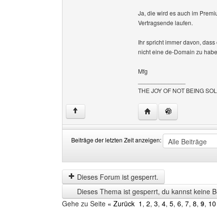
Ja, die wird es auch im Premi
Vertragsende laufen.
Ihr spricht immer davon, das
nicht eine de-Domain zu habe
Mfg
______________
THE JOY OF NOT BEING SO
Website dieses Benutze
↑
Beiträge der letzten Zeit anzeigen:
Beiträge
Order
der
by
letzten
Dieses Forum ist gesperrt.
Zeit
Dieses Thema ist gesperrt, du kannst keine B
anzeigen
Gehe zu Seite
« Zurück
1
,
2
,
3
,
4
,
5
,
6
,
7
,
8
,
9
,
10