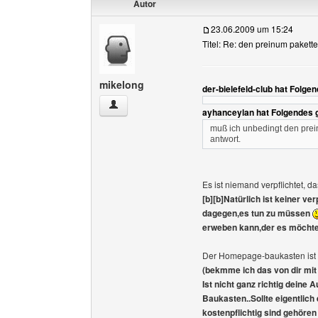
Autor
23.06.2009 um 15:24
Titel: Re: den preinum pakette
mikelong
der-bielefeld-club hat Folge
mikelong Benutzer-Profile anzeigen
ayhanceylan hat Folgendes 
muß ich unbedingt den prein
antwort.
Es ist niemand verpflichtet, 
[b][b]Natürlich ist keiner v
dagegen,es tun zu müssen
erweben kann,der es möchte,
Der Homepage-baukasten ist u
(bekmme ich das von dir mit 
Ist nicht ganz richtig deine
Baukasten..Sollte eigentlich
kostenpflichtig sind gehöre