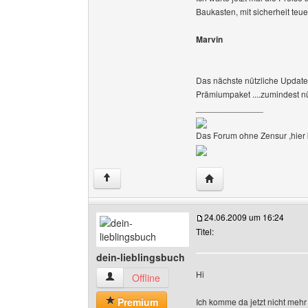
Baukasten, mit sicherheit teu
Marvin
Das nächste nützliche Updat
Prämiumpaket ....zumindest nü
______________
Das Forum ohne Zensur ,hier k
Website dieses Benutz
↑
24.06.2009 um 16:24
Titel:
dein-lieblingsbuch
Hi
dein-lieblingsbuch Benutzer-Profile anzeigen
Offline
Premium
Ich komme da jetzt nicht mehr 