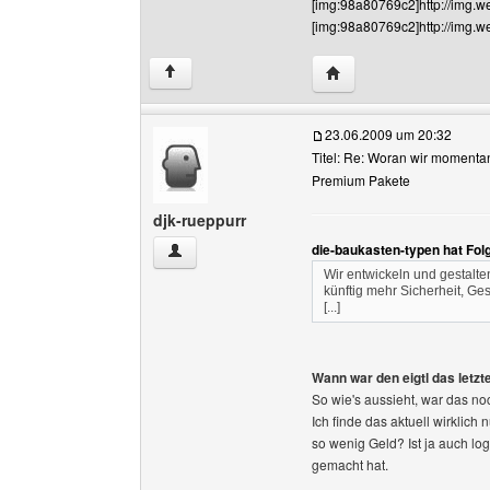
[img:98a80769c2]http://img.
[img:98a80769c2]http://img.w
Website dieses Benutze
↑
23.06.2009 um 20:32
Titel: Re: Woran wir momenta
Premium Pakete
djk-rueppurr
die-baukasten-typen hat Fo
djk-rueppurr Benutzer-Profile anzeigen
Wir entwickeln und gestalt
künftig mehr Sicherheit, Ges
[...]
Wann war den eigtl das letzt
So wie's aussieht, war das n
Ich finde das aktuell wirklic
so wenig Geld? Ist ja auch log
gemacht hat.