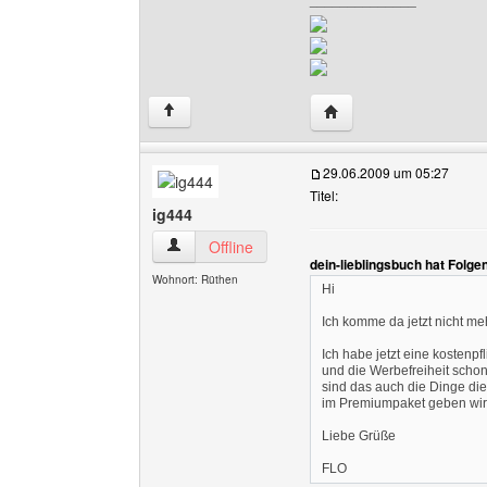
Website dieses Benutze
↑
29.06.2009 um 05:27
Titel:
ig444
ig444 Benutzer-Profile anzeigen
Offline
dein-lieblingsbuch hat Folg
Wohnort: Rüthen
Hi
Ich komme da jetzt nicht meh
Ich habe jetzt eine kostenpf
und die Werbefreiheit scho
sind das auch die Dinge di
im Premiumpaket geben wi
Liebe Grüße
FLO