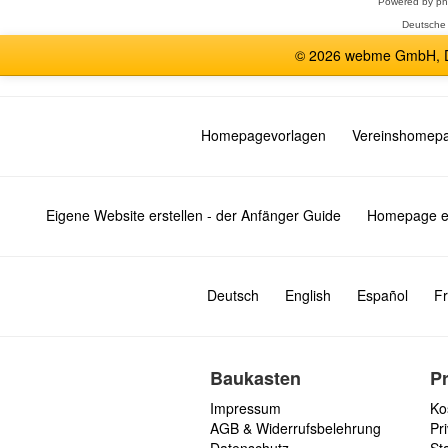
Powered by
p
Deutsche
© 2026 webme GmbH, De
Homepagevorlagen
Vereinshomep
Eigene Website erstellen - der Anfänger Guide
Homepage er
Deutsch
English
Español
Fr
Baukasten
P
Impressum
Ko
AGB & Widerrufsbelehrung
Pri