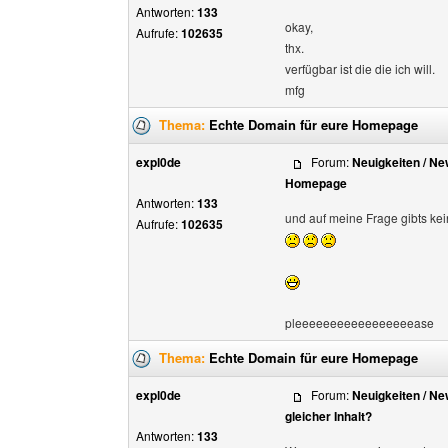
Antworten:
133
okay,
Aufrufe:
102635
thx.
verfügbar ist die die ich will.
mfg
Thema:
Echte Domain für eure Homepage
expl0de
Forum:
Neuigkeiten / N
Homepage
Antworten:
133
und auf meine Frage gibts ke
Aufrufe:
102635
pleeeeeeeeeeeeeeeeease
Thema:
Echte Domain für eure Homepage
expl0de
Forum:
Neuigkeiten / N
gleicher Inhalt?
Antworten:
133