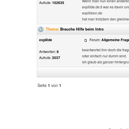
Wenn man nun einen anderen 
Aufrufe:
102635
expl0de.de.tl war es davor und
expl0sion.de
hat man trotzdem den gleichen 
Thema:
Brauche Hilfe beim Intro
expl0de
Forum:
Allgemeine Frag
beantwortet ihm doch die frage
Antworten:
6
oder einfach nur dumm sind.
Aufrufe:
2037
ich glaub als ganzer hintergrun
Seite
1
von
1
Forum
auswählen