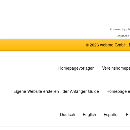
Forum
auswählen
Powered by
p
Deutsche
© 2026 webme GmbH, De
Homepagevorlagen
Vereinshomep
Eigene Website erstellen - der Anfänger Guide
Homepage er
Deutsch
English
Español
Fr