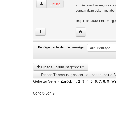
anti Benutzer-Profile anzeigen
Offline
ich fände es besser, (was ja
domain dazu bekommt, aber de
______________
[img:41ea230561]http://img
Website dieses Benutz
↑
Beiträge der letzten Zeit anzeigen:
Beiträge
Order
der
by
letzten
Dieses Forum ist gesperrt.
Zeit
Dieses Thema ist gesperrt, du kannst keine B
anzeigen
Gehe zu Seite
« Zurück
1
,
2
,
3
,
4
,
5
,
6
,
7
,
8
,
9
We
Seite
3
von
9