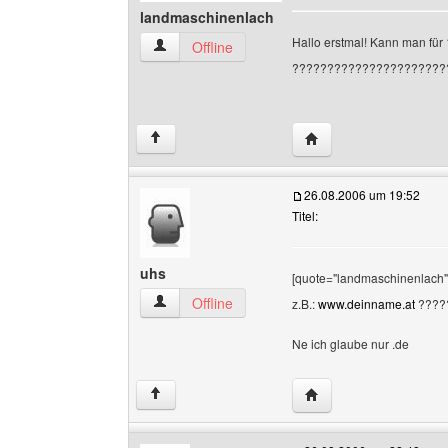
landmaschinenlach
Hallo erstmal! Kann man für 
landmaschinenlach Benutzer-Profile anzeigen
Offline
??????????????????????
Website dieses Benut
↑
26.08.2006 um 19:52
Titel:
uhs
[quote="landmaschinenlach"]
uhs Benutzer-Profile anzeigen
Offline
z.B.:
www.deinname.at
????
Ne ich glaube nur .de
Website dieses Benut
↑