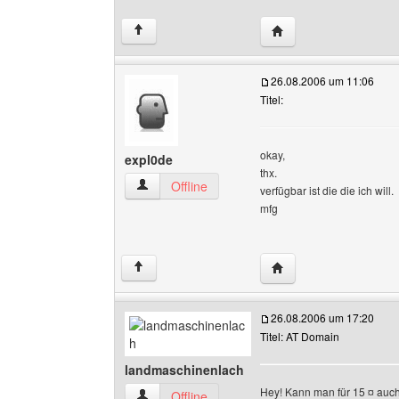
Website dieses Benut
↑
26.08.2006 um 11:06
Titel:
okay,
expl0de
thx.
expl0de Benutzer-Profile anzeigen
Offline
verfügbar ist die die ich will.
mfg
Website dieses Benutz
↑
26.08.2006 um 17:20
Titel: AT Domain
landmaschinenlach
Hey! Kann man für 15 ¤ auch 
landmaschinenlach Benutzer-Profile anzeigen
Offline