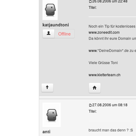
26.08.2006 um 22:48
Titel:
katjaundtoni
Noch ein Tip für kostenlos
www.zoneedit.com
katjaundtoni Benutzer-Profile anzeigen
Offline
Da könnt ihr eure Domain um
www.
*DeineDomain*.de zu 
Viele Grüsse Toni
www.kletterteam.ch
Website dieses Benutz
↑
27.08.2006 um 08:18
Titel:
braucht man das denn ? :S
anti