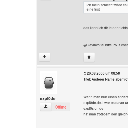
ich mein schlecht währ es
eine frist
das kann ich dir leider nich
@ kevinvoitel bitte PN´s ch
Website dieses Benut
↑
26.08.2006 um 08:58
Titel: Anderer Name aber tro
Wenn man nun einen andere
expl0de
expl0de.de.tl war es davor un
expl0de Benutzer-Profile anzeigen
Offline
expl0sion.de
hat man trotzdem den gleiche