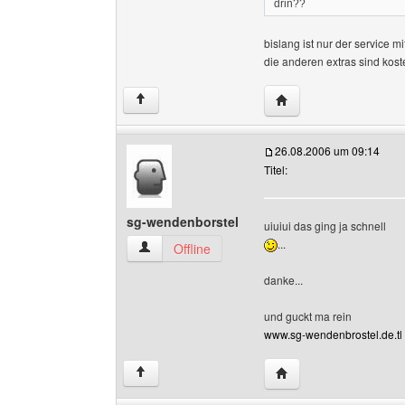
drin??
bislang ist nur der service m
die anderen extras sind kost
Website dieses Benut
↑
26.08.2006 um 09:14
Titel:
sg-wendenborstel
uiuiui das ging ja schnell
...
sg-wendenborstel Benutzer-Profile anzeigen
Offline
danke...
und guckt ma rein
www.sg-wendenbrostel.de.tl
Website dieses Benut
↑