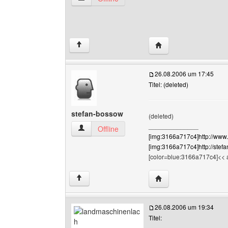
Website dieses Benut
↑
26.08.2006 um 17:45
Titel: (deleted)
stefan-bossow
(deleted)
______________
stefan-bossow Benutzer-Profile anzeigen
Offline
[img:3166a717c4]http://www.
[img:3166a717c4]http://stef
[color=blue:3166a717c4]<< a
Website dieses Benut
↑
26.08.2006 um 19:34
Titel: