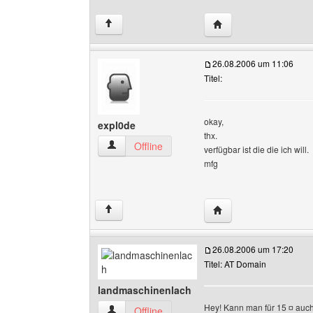
Website dieses Benut
↑
26.08.2006 um 11:06
Titel:
okay,
expl0de
thx.
expl0de Benutzer-Profile anzeigen
Offline
verfügbar ist die die ich will.
mfg
Website dieses Benutz
↑
26.08.2006 um 17:20
Titel: AT Domain
landmaschinenlach
Hey! Kann man für 15 ¤ auch 
landmaschinenlach Benutzer-Profile anzeigen
Offline