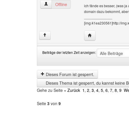
anti Benutzer-Profile anzeigen
Offline
ich fände es besser, (was ja
domain dazu bekommt, aber de
______________
[img:41ea230561]http://img
Website dieses Benutz
↑
Beiträge der letzten Zeit anzeigen:
Beiträge
Order
der
by
letzten
Dieses Forum ist gesperrt.
Zeit
Dieses Thema ist gesperrt, du kannst keine B
anzeigen
Gehe zu Seite
« Zurück
1
,
2
,
3
,
4
,
5
,
6
,
7
,
8
,
9
We
Seite
3
von
9