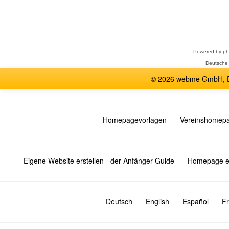
Forum
auswählen
Powered by
p
Deutsche
© 2026 webme GmbH, De
Homepagevorlagen
Vereinshomep
Eigene Website erstellen - der Anfänger Guide
Homepage er
Deutsch
English
Español
Fr