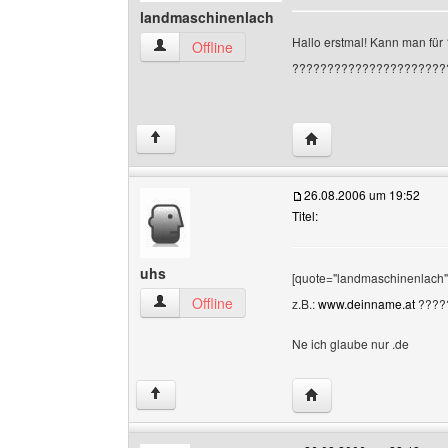
landmaschinenlach
Hallo erstmal! Kann man für 
landmaschinenlach Benutzer-Profile anzeigen
Offline
??????????????????????
Website dieses Benut
↑
26.08.2006 um 19:52
Titel:
uhs
[quote="landmaschinenlach"]
uhs Benutzer-Profile anzeigen
Offline
z.B.:
www.deinname.at
????
Ne ich glaube nur .de
Website dieses Benut
↑