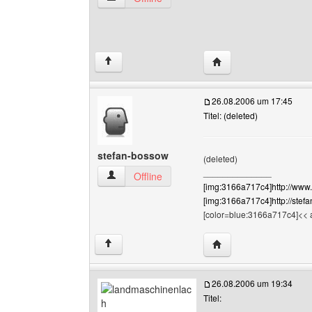
Website dieses Benut
↑
26.08.2006 um 17:45
Titel: (deleted)
stefan-bossow
(deleted)
______________
stefan-bossow Benutzer-Profile anzeigen
Offline
[img:3166a717c4]http://www.
[img:3166a717c4]http://stef
[color=blue:3166a717c4]<< a
Website dieses Benut
↑
26.08.2006 um 19:34
Titel: