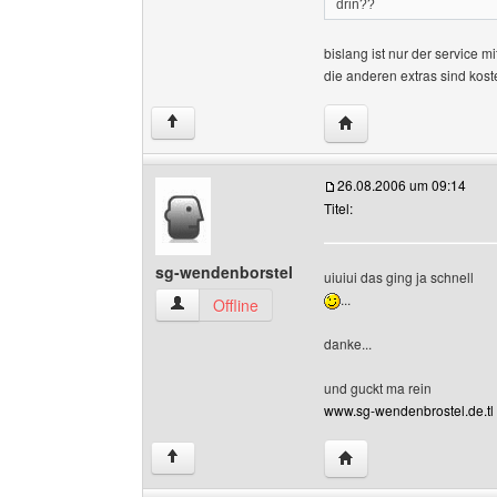
drin??
bislang ist nur der service m
die anderen extras sind kost
Website dieses Benut
↑
26.08.2006 um 09:14
Titel:
sg-wendenborstel
uiuiui das ging ja schnell
...
sg-wendenborstel Benutzer-Profile anzeigen
Offline
danke...
und guckt ma rein
www.sg-wendenbrostel.de.tl
Website dieses Benut
↑