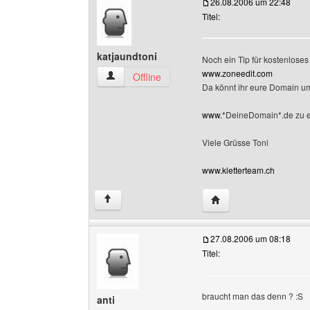
26.08.2006 um 22:48
Titel:
katjaundtoni
Noch ein Tip für kostenlos
www.zoneedit.com
katjaundtoni Benutzer-Profile anzeigen
Offline
Da könnt ihr eure Domain um
www.
*DeineDomain*.de zu 
Viele Grüsse Toni
www.kletterteam.ch
Website dieses Benutz
↑
27.08.2006 um 08:18
Titel:
braucht man das denn ? :S
anti