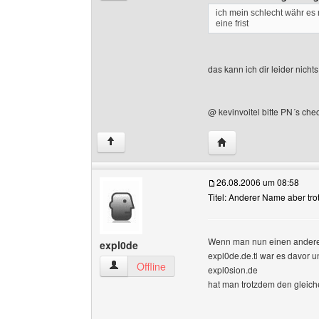
ich mein schlecht währ es
eine frist
das kann ich dir leider nich
@ kevinvoitel bitte PN´s ch
Website dieses Benut
↑
26.08.2006 um 08:58
Titel: Anderer Name aber tro
Wenn man nun einen andere
expl0de
expl0de.de.tl war es davor un
expl0de Benutzer-Profile anzeigen
Offline
expl0sion.de
hat man trotzdem den gleiche