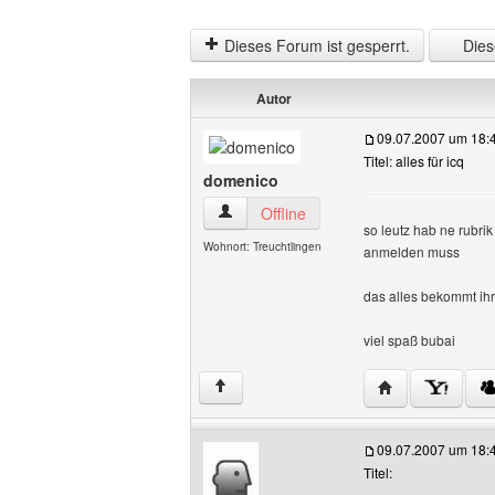
Dieses Forum ist gesperrt.
Diese
Autor
09.07.2007 um 18:
Titel: alles für icq
domenico
domenico Benutzer-Profile anzeigen
Offline
so leutz hab ne rubri
Wohnort: Treuchtlingen
anmelden muss
das alles bekommt ihr
viel spaß bubai
Website dieses 
↑
09.07.2007 um 18:
Titel: