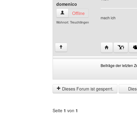
domenico
domenico Benutzer-Profile anzeigen
Offline
mach ich
Wohnort: Treuchtlingen
Website dieses 
↑
Beiträge der letzten Z
Beiträge
Order
der
by
letzten
Dieses Forum ist gesperrt.
Diese
Zeit
anzeigen
Seite
1
von
1