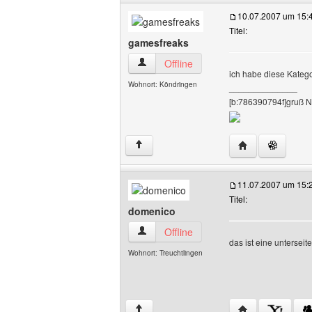
10.07.2007 um 15:
Titel:
gamesfreaks
gamesfreaks Benutzer-Profile anzeigen
Offline
ich habe diese Kateg
Wohnort: Köndringen
______________
[b:786390794f]gruß N
Website dieses 
↑
11.07.2007 um 15:
Titel:
domenico
domenico Benutzer-Profile anzeigen
Offline
das ist eine untersei
Wohnort: Treuchtlingen
Website dieses 
↑