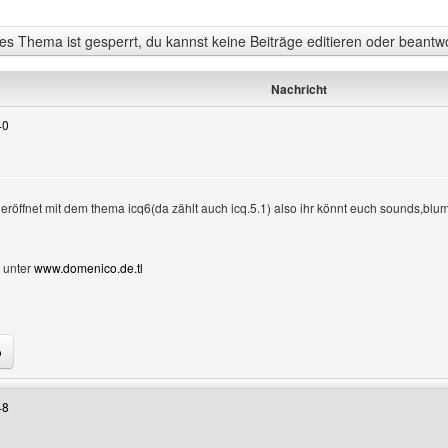
s Thema ist gesperrt, du kannst keine Beiträge editieren oder beantw
Nachricht
40
k eröffnet mit dem thema icq6(da zählt auch icq.5.1) also ihr könnt euch sounds,bl
 unter
www.domenico.de.tl
Benutzers besuchen: domenico
48