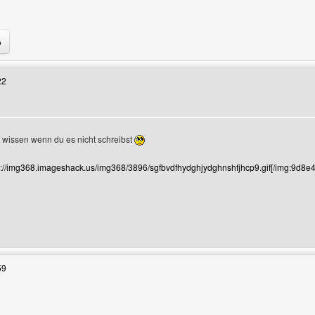
Benutzers besuchen: domenico
22
 wissen wenn du es nicht schreibst
://img368.imageshack.us/img368/3896/sgfbvdfhydghjydghnshfjhcp9.gif[/img:9d8e
Benutzers besuchen: dream-gfx
59