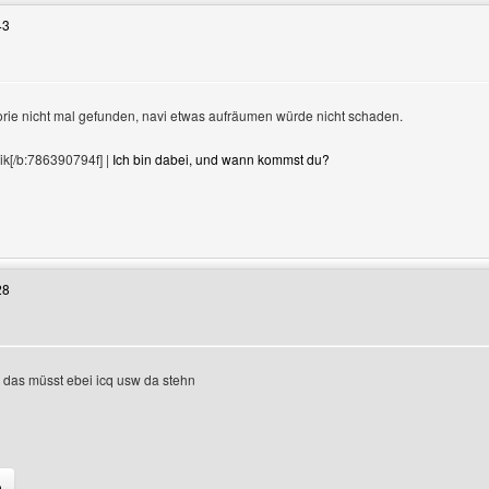
43
orie nicht mal gefunden, navi etwas aufräumen würde nicht schaden.
ik[/b:786390794f] |
Ich bin dabei, und wann kommst du?
Benutzers besuchen: gamesfreaks
28
te das müsst ebei icq usw da stehn
Benutzers besuchen: domenico