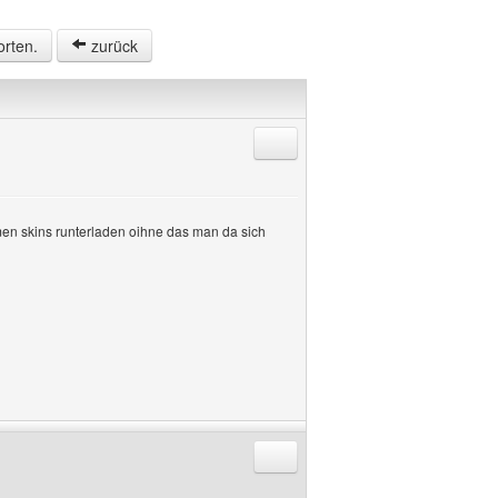
orten.
zurück
Antworten mit Zitat
umen skins runterladen oihne das man da sich
Antworten mit Zitat