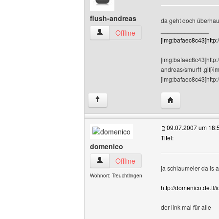
flush-andreas
da geht doch überhaup 
______________
flush-andreas Benutzer-Profile anzeige
Offline
[img:bafaec8c43]http
[img:bafaec8c43]http:
andreas/smurf1.gif[/i
[img:bafaec8c43]http:
Website dieses 
↑
09.07.2007 um 18:
Titel:
domenico
domenico Benutzer-Profile anzeigen
Offline
ja schlaumeier da is
Wohnort: Treuchtlingen
http://domenico.de.tl
der link mal für alle