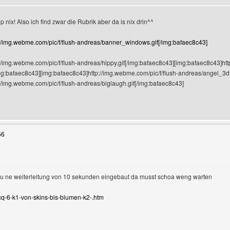
nix! Also ich find zwar die Rubrik aber da is nix drin^^
n
://img.webme.com/pic/f/flush-andreas/banner_windows.gif[/img:bafaec8c43]
//img.webme.com/pic/f/flush-andreas/hippy.gif[/img:bafaec8c43][img:bafaec8c43]htt
mg:bafaec8c43][img:bafaec8c43]http://img.webme.com/pic/f/flush-andreas/angel_3d.
//img.webme.com/pic/f/flush-andreas/biglaugh.gif[/img:bafaec8c43]
Benutzers besuchen: flush-andreas
56
 au ne weiterleitung von 10 sekunden eingebaut da musst schoa weng warten
/icq-6-k1-von-skins-bis-blumen-k2-.htm