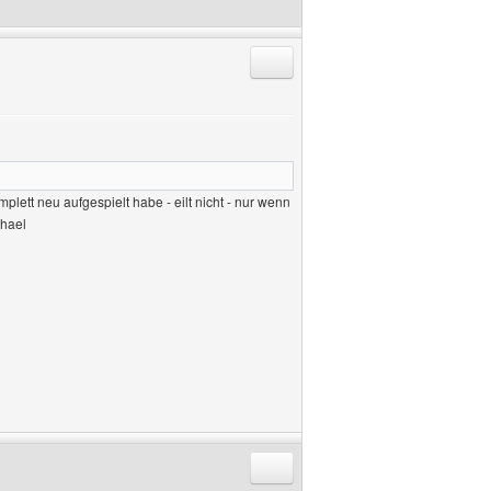
Antworten mit Zitat
mplett neu aufgespielt habe - eilt nicht - nur wenn
chael
Antworten mit Zitat