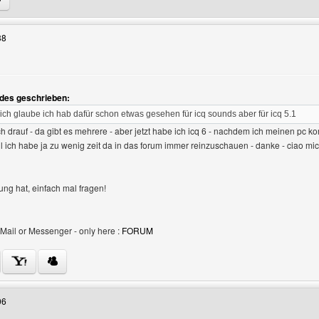
38
des geschrieben:
 ich glaube ich hab dafür schon etwas gesehen für icq sounds aber für icq 5.1
ch drauf - da gibt es mehrere - aber jetzt habe ich icq 6 - nachdem ich meinen pc ko
il ich habe ja zu wenig zeit da in das forum immer reinzuschauen - danke - ciao mi
g hat, einfach mal fragen!
Mail or Messenger - only here :
FORUM
Benutzers besuchen: success4you
06