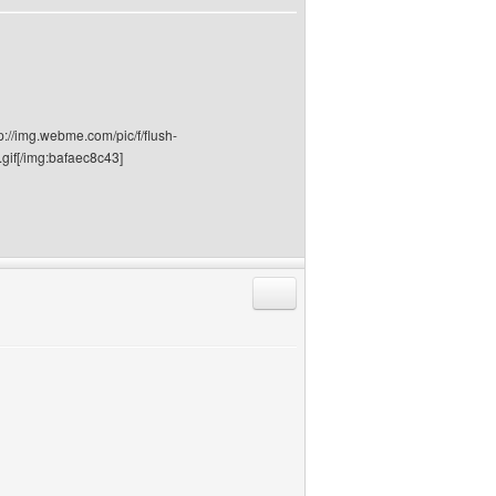
p://img.webme.com/pic/f/flush-
gif[/img:bafaec8c43]
Antworten mit Zitat