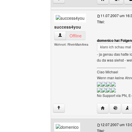
11.07.2007 um 16:
Titel:
success4you
success4you Benutzer-Profile anzeigen
Offline
domenico hat Folgen
Wohnort: RheinMainArea
klaro ich schau mal
- ja genau das hatte i
du da was siehst - we
______________
Ciao Michael
Wenn man keine Ahnun
No Support via PN, E-
Website dieses 
↑
12.07.2007 um 13:
Titel: