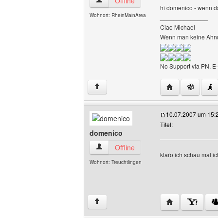
success4you Benutzer-Profile anzeigen
Offline
hi domenico - wenn da
Wohnort: RheinMainArea
______________
Ciao Michael
Wenn man keine Ahnun
No Support via PN, E-
Website dieses 
↑
10.07.2007 um 15:
Titel:
domenico
domenico Benutzer-Profile anzeigen
Offline
klaro ich schau mal i
Wohnort: Treuchtlingen
Website dieses 
↑