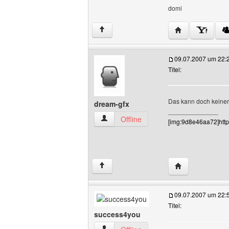
domi
Website dieses 
↑
09.07.2007 um 22:
Titel:
Das kann doch keiner
dream-gfx
______________
dream-gfx Benutzer-Profile anzeigen
Offline
[img:9d8e46aa72]http
Website dieses 
↑
09.07.2007 um 22:
Titel:
success4you