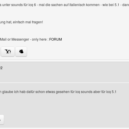
 unter sounds für icq 6 - mal die sachen auf italienisch kommen - wie bei 5.1 - dan
g hat, einfach mal fragen!
Mail or Messenger - only here :
FORUM
Benutzers besuchen: success4you
22
ch glaube ich hab dafür schon etwas gesehen für icq sounds aber für icq 5.1
Benutzers besuchen: domenico