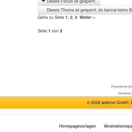
Dieses Forum ist gesperrt.
Zeit
Dieses Thema ist gesperrt, du kannst keine B
anzeigen
Gehe zu Seite
1
,
2
,
3
Weiter »
Seite
1
von
3
Forum
auswählen
Powered by
p
Deutsche
© 2026 webme GmbH, De
Homepagevorlagen
Vereinshomep