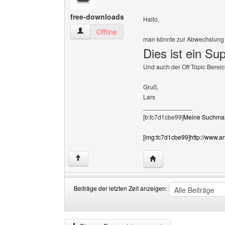
free-downloads
Hallo,
free-downloads Benutzer-Profile anzeigen
Offline
man könnte zur Abwechslung 
Dies ist ein Su
Und auch der Off Topic Bereic
Gruß,
Lars
______________
[b:fc7d1cbe99]
Meine Suchmasc
[img:fc7d1cbe99]http://www.ant
Website dieses Benutze
↑
Beiträge der letzten Zeit anzeigen:
Beiträge
Order
der
by
letzten