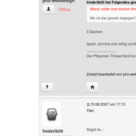
phx-webdesign
frederik00 hat Folgendes ge
phx-webdesign Benutzer-Profile anzeigen
Offline
Wieso sollte man keinen th
Wo ist das gesetz dagegen?
3 Sachen:
Spam ,sinnlos und völlig unnöt
______________
Der Pflaumen Thread No3 ko
Zuletzt bearbeitet von phx-w
Website dieses Benutz
↑
15.08.2007 um 17:13
Titel:
Sagst du...
frederik00
______________