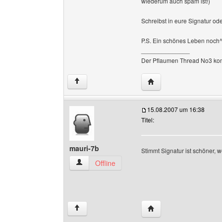
wiederum auch spam ist!)
Schreibst in eure Signatur ode
P.S. Ein schönes Leben noch
______________
Der Pflaumen Thread No3 ko
Website dieses Benutz
↑
15.08.2007 um 16:38
Titel:
mauri-7b
Stimmt Signatur ist schöner, 
mauri-7b Benutzer-Profile anzeigen
Offline
Website dieses Benutze
↑