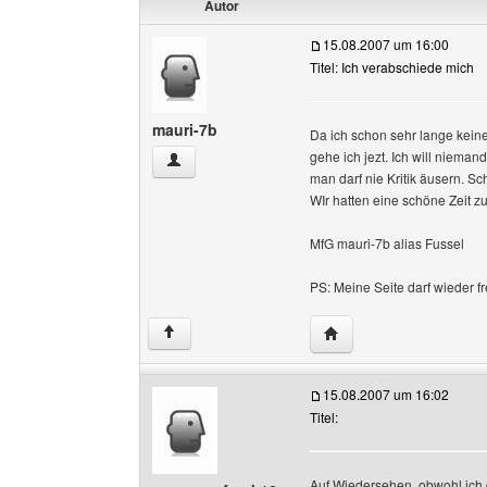
Autor
15.08.2007 um 16:00
Titel: Ich verabschiede mich
mauri-7b
Da ich schon sehr lange kein
gehe ich jezt. Ich will nieman
mauri-7b Benutzer-Profile anzeigen
man darf nie Kritik äusern. Sc
WIr hatten eine schöne Zeit
MfG mauri-7b alias Fussel
PS: Meine Seite darf wieder 
Website dieses Benutze
↑
15.08.2007 um 16:02
Titel:
Auf Wiedersehen, obwohl ich 