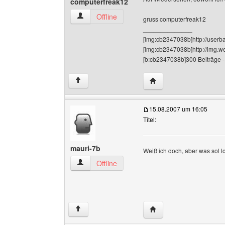
computerfreak12
computerfreak12 Benutzer-Profile anzeigen
Offline
gruss computerfreak12
______________
[img:cb2347038b]http://userba
[img:cb2347038b]http://img.w
[b:cb2347038b]300 Beiträge 
Website dieses Benutz
↑
15.08.2007 um 16:05
Titel:
mauri-7b
Weiß ich doch, aber was sol 
mauri-7b Benutzer-Profile anzeigen
Offline
Website dieses Benutze
↑