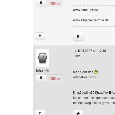
frederik00 Benutzer-Profile anzeigen
Offline
......................................................
www.damn-gfx.de
......................................................
www.allgemeine-zone.de
......................................................
Website dieses Benutze
↑
15.08.2007 um 17:30
Titel:
fck4life
man sieht sich
oder etwa nicht?
fck4life Benutzer-Profile anzeigen
Offline
______________
[img:9bcd1fc904]http://fck4lif
Ich erinner mich gern an dies
meinen Weg alleine gehn, m
Website dieses Benutzer
↑