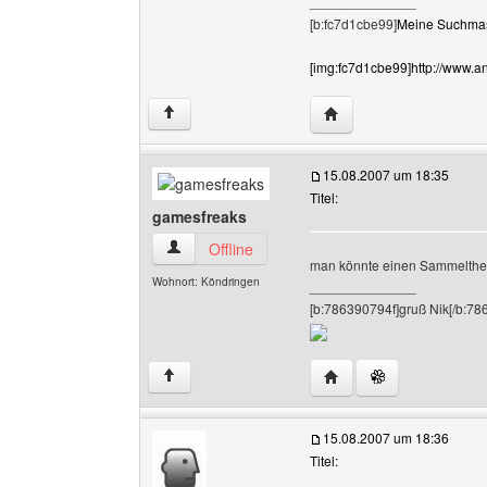
______________
[b:fc7d1cbe99]
Meine Suchmasc
[img:fc7d1cbe99]http://www.ant
Website dieses Benutze
↑
15.08.2007 um 18:35
Titel:
gamesfreaks
gamesfreaks Benutzer-Profile anzeigen
Offline
man könnte einen Sammelthe
Wohnort: Köndringen
______________
[b:786390794f]gruß Nik[/b:78
Website dieses Benutz
↑
15.08.2007 um 18:36
Titel: