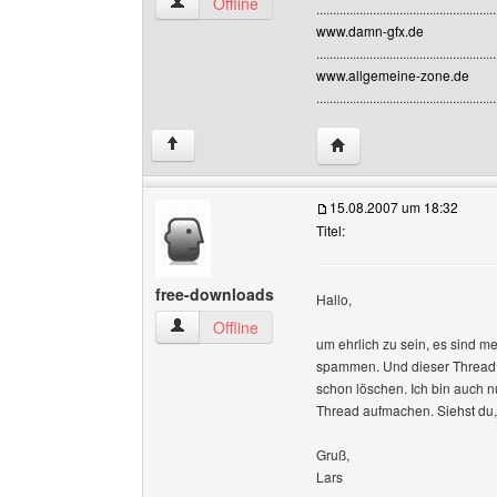
frederik00 Benutzer-Profile anzeigen
Offline
......................................................
www.damn-gfx.de
......................................................
www.allgemeine-zone.de
......................................................
Website dieses Benutze
↑
15.08.2007 um 18:32
Titel:
free-downloads
Hallo,
free-downloads Benutzer-Profile anzeigen
Offline
um ehrlich zu sein, es sind me
spammen. Und dieser Thread i
schon löschen. Ich bin auch 
Thread aufmachen. Siehst du,
Gruß,
Lars