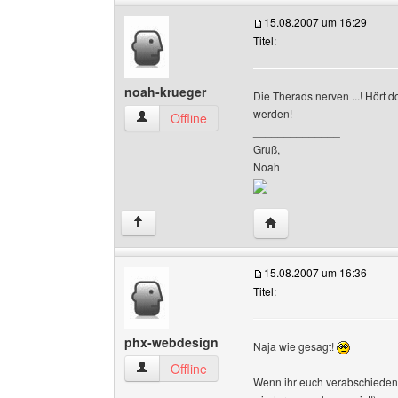
15.08.2007 um 16:29
Titel:
noah-krueger
Die Therads nerven ...! Hört do
werden!
noah-krueger Benutzer-Profile anzeigen
Offline
______________
Gruß,
Noah
Website dieses Benutz
↑
15.08.2007 um 16:36
Titel:
phx-webdesign
Naja wie gesagt!
phx-webdesign Benutzer-Profile anzeigen
Offline
Wenn ihr euch verabschieden w