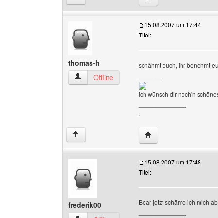
15.08.2007 um 17:44
Titel:
thomas-h
schähmt euch, ihr benehmt euc
_______
thomas-h Benutzer-Profile anzeigen
Offline
ich wünsch dir noch'n schöne
______________
.
Website dieses Benutz
↑
15.08.2007 um 17:48
Titel:
Boar jetzt schäme ich mich abe
frederik00
______________