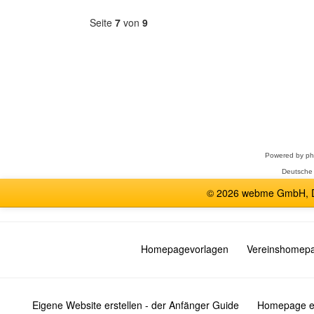
Seite
7
von
9
Forum
auswählen
Powered by
p
Deutsche
© 2026 webme GmbH, De
Homepagevorlagen
Vereinshomep
Eigene Website erstellen - der Anfänger Guide
Homepage er