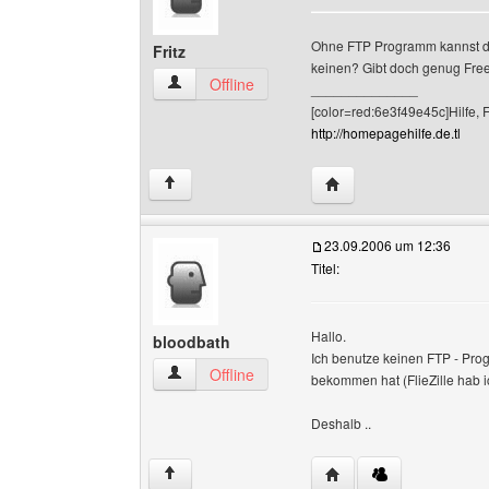
Ohne FTP Programm kannst du
Fritz
keinen? Gibt doch genug Freewa
Fritz Benutzer-Profile anzeigen
Offline
______________
[color=red:6e3f49e45c]Hilfe, 
http://homepagehilfe.de.tl
Website dieses Benutze
↑
23.09.2006 um 12:36
Titel:
Hallo.
bloodbath
Ich benutze keinen FTP - Pro
bloodbath Benutzer-Profile anzeigen
Offline
bekommen hat (FlieZille hab i
Deshalb ..
Website dieses Benutze
↑