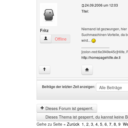
24.09.2006 um 12:03
Titel:
Niemand ist gezwungen, hier 
Fritz
Suchmaschinen-Vorteile, da be
Fritz Benutzer-Profile anzeigen
Offline
wird...
______________
[color=red:6e3f49e45c]Hilfe, 
http://homepagehilfe.de.tl
Website dieses Benutze
↑
Beiträge der letzten Zeit anzeigen:
Beiträge
Order
der
by
letzten
Dieses Forum ist gesperrt.
Zeit
Dieses Thema ist gesperrt, du kannst keine B
anzeigen
Gehe zu Seite
« Zurück
1
,
2
,
3
,
4
,
5
,
6
,
7
,
8
,
9
We