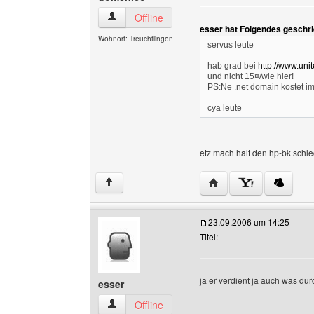
domenico Benutzer-Profile anzeigen
Offline
esser hat Folgendes geschr
Wohnort: Treuchtlingen
servus leute
hab grad bei
http://www.uni
und nicht 15¤/wie hier!
PS:Ne .net domain kostet im
cya leute
etz mach halt den hp-bk schle
Website dieses Benutz
↑
23.09.2006 um 14:25
Titel:
ja er verdient ja auch was du
esser
esser Benutzer-Profile anzeigen
Offline