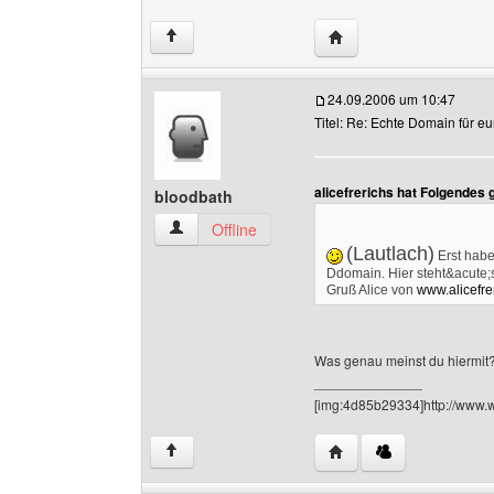
Website dieses Benutzer
↑
24.09.2006 um 10:47
Titel: Re: Echte Domain für 
alicefrerichs hat Folgendes
bloodbath
bloodbath Benutzer-Profile anzeigen
Offline
(Lautlach)
Erst habe
Ddomain. Hier steht&acute;
Gruß Alice von
www.alicefrer
Was genau meinst du hiermit
______________
[img:4d85b29334]http://www.
Website dieses Benutze
↑