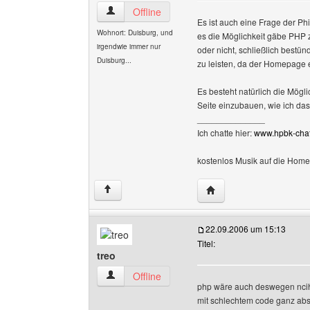
gehirnwindungen Benutzer-Profile anzeigen
Offline
Es ist auch eine Frage der P
Wohnort: Duisburg, und
es die Möglichkeit gäbe PHP 
irgendwie immer nur
oder nicht, schließlich bestün
Duisburg...
zu leisten, da der Homepage e
Es besteht natürlich die Mögli
Seite einzubauen, wie ich da
______________
Ich chatte hier:
www.hpbk-chat.
kostenlos Musik auf die Hom
Website dieses Benutz
↑
22.09.2006 um 15:13
Titel:
treo
treo Benutzer-Profile anzeigen
Offline
php wäre auch deswegen nciht
mit schlechtem code ganz abs