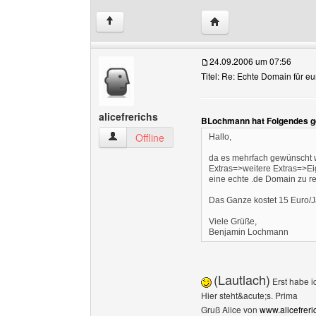
Website dieses Benutz
↑
24.09.2006 um 07:56
Titel: Re: Echte Domain für 
alicefrerichs
BLochmann hat Folgendes g
alicefrerichs Benutzer-Profile anzeigen
Offline
Hallo,
da es mehrfach gewünscht w
Extras=>weitere Extras=>E
eine echte .de Domain zu re
Das Ganze kostet 15 Euro/J
Viele Grüße,
Benjamin Lochmann
(Lautlach)
Erst habe i
Hier steht&acute;s. Prima
Gruß Alice von
www.alicefreric