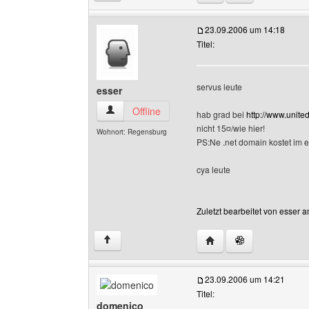
23.09.2006 um 14:18
Titel:
servus leute
esser
esser Benutzer-Profile anzeigen
Offline
hab grad bei
http://www.unit
nicht 15¤/wie hier!
Wohnort: Regensburg
PS:Ne .net domain kostet im e
cya leute
Zuletzt bearbeitet von esser 
Website dieses Benutze
↑
23.09.2006 um 14:21
Titel:
domenico