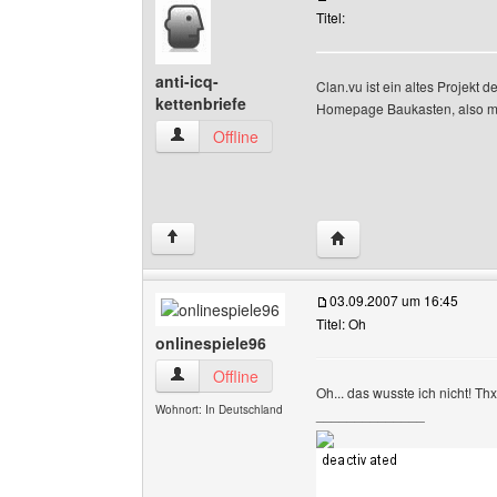
Titel:
anti-icq-
Clan.vu ist ein altes Projek
kettenbriefe
Homepage Baukasten, also muss
anti-icq-kettenbriefe Benutzer-Profile anzeigen
Offline
Website dieses Benutzer
↑
03.09.2007 um 16:45
Titel: Oh
onlinespiele96
onlinespiele96 Benutzer-Profile anzeigen
Offline
Oh... das wusste ich nicht! Thx
Wohnort: In Deutschland
______________