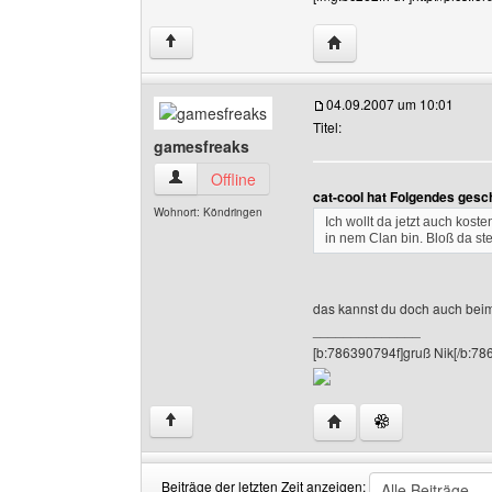
Website dieses Benutze
↑
04.09.2007 um 10:01
Titel:
gamesfreaks
gamesfreaks Benutzer-Profile anzeigen
Offline
cat-cool hat Folgendes gesc
Wohnort: Köndringen
Ich wollt da jetzt auch kos
in nem Clan bin. Bloß da s
das kannst du doch auch be
______________
[b:786390794f]gruß Nik[/b:78
Website dieses Benutz
↑
Beiträge der letzten Zeit anzeigen: