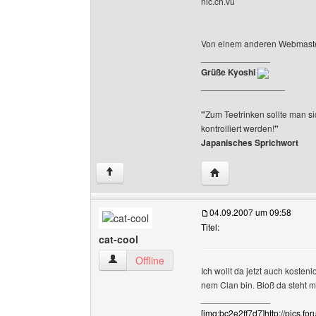
nic.ch.vu
Von einem anderen Webmaste
______________
Grüße Kyoshi
_________________
"
Zum Teetrinken sollte man sic
kontrolliert werden!
"
Japanisches Sprichwort
Website dieses Benutze
↑
04.09.2007 um 09:58
Titel:
cat-cool
cat-cool Benutzer-Profile anzeigen
Offline
Ich wollt da jetzt auch koste
nem Clan bin. Bloß da steht 
______________
[img:bc2e2ff7d7]http://pics.f