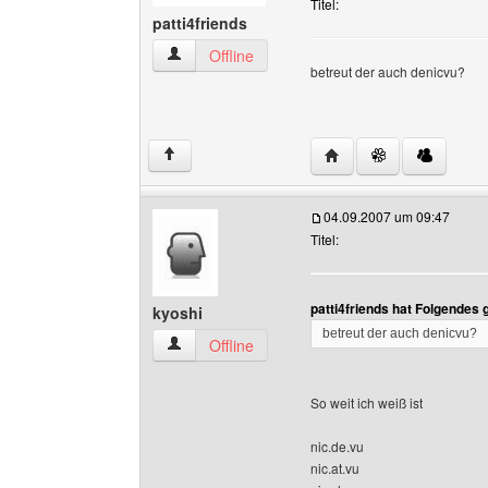
Titel:
patti4friends
patti4friends Benutzer-Profile anzeigen
Offline
betreut der auch denicvu?
Website dieses Benutze
↑
04.09.2007 um 09:47
Titel:
patti4friends hat Folgendes
kyoshi
betreut der auch denicvu?
kyoshi Benutzer-Profile anzeigen
Offline
So weit ich weiß ist
nic.de.vu
nic.at.vu