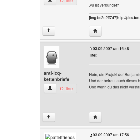
cat-cool Benutzer-Profile anzeigen
Offline
.vu ist verbündet?
______________
[img:bc2e2ff7d7]http://pics.f
Website dieses Benutze
↑
03.09.2007 um 16:48
Titel:
anti-icq-
Nein, ein Projekt der Benja
kettenbriefe
Und der betreut auch dieses h
Und wenn du das nicht versta
anti-icq-kettenbriefe Benutzer-Profile anzeigen
Offline
Website dieses Benutzer
↑
03.09.2007 um 17:56