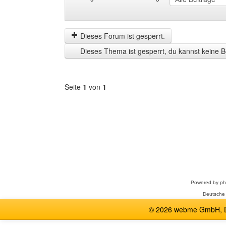
Beiträge
Order
der
by
letzten
Dieses Forum ist gesperrt.
Zeit
Dieses Thema ist gesperrt, du kannst keine B
anzeigen
Seite
1
von
1
Forum
auswählen
Powered by
p
Deutsche
© 2026 webme GmbH, De