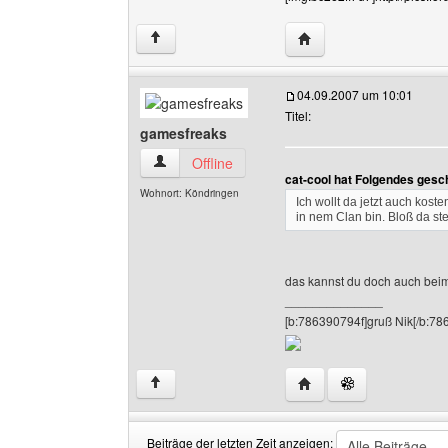
Website dieses Benutze
↑
04.09.2007 um 10:01
Titel:
gamesfreaks
gamesfreaks Benutzer-Profile anzeigen
Offline
cat-cool hat Folgendes gesc
Wohnort: Köndringen
Ich wollt da jetzt auch kos
in nem Clan bin. Bloß da s
das kannst du doch auch be
______________
[b:786390794f]gruß Nik[/b:78
Website dieses Benutz
↑
Beiträge der letzten Zeit anzeigen: