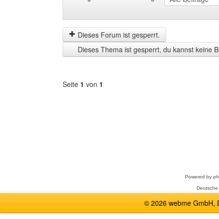
Beiträge
Order
der
by
letzten
Dieses Forum ist gesperrt.
Zeit
Dieses Thema ist gesperrt, du kannst keine B
anzeigen
Seite
1
von
1
Forum
auswählen
Powered by
p
Deutsche
© 2026 webme GmbH, De