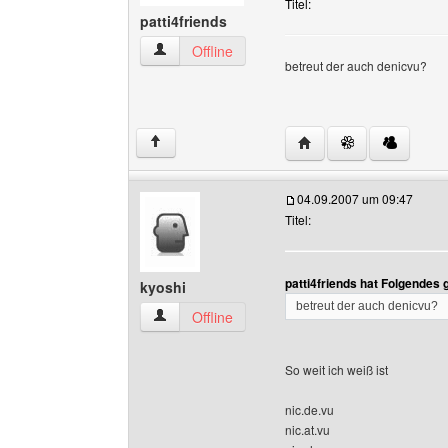
Titel:
patti4friends
patti4friends Benutzer-Profile anzeigen
Offline
betreut der auch denicvu?
Website dieses Benutze
↑
04.09.2007 um 09:47
Titel:
patti4friends hat Folgendes
kyoshi
betreut der auch denicvu?
kyoshi Benutzer-Profile anzeigen
Offline
So weit ich weiß ist
nic.de.vu
nic.at.vu