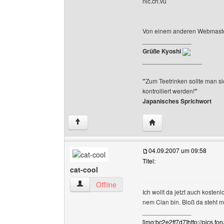
nic.ch.vu
Von einem anderen Webmaste
______________
Grüße Kyoshi
_________________
"
Zum Teetrinken sollte man sic
kontrolliert werden!
"
Japanisches Sprichwort
Website dieses Benutze
↑
04.09.2007 um 09:58
Titel:
cat-cool
cat-cool Benutzer-Profile anzeigen
Offline
Ich wollt da jetzt auch koste
nem Clan bin. Bloß da steht 
______________
[img:bc2e2ff7d7]http://pics.f