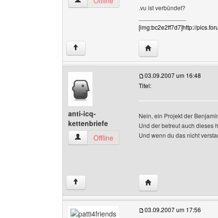
cat-cool Benutzer-Profile anzeigen
Offline
.vu ist verbündet?
______________
[img:bc2e2ff7d7]http://pics.f
Website dieses Benutze
↑
03.09.2007 um 16:48
Titel:
anti-icq-
Nein, ein Projekt der Benja
kettenbriefe
Und der betreut auch dieses h
Und wenn du das nicht versta
anti-icq-kettenbriefe Benutzer-Profile anzeigen
Offline
Website dieses Benutzer
↑
03.09.2007 um 17:56