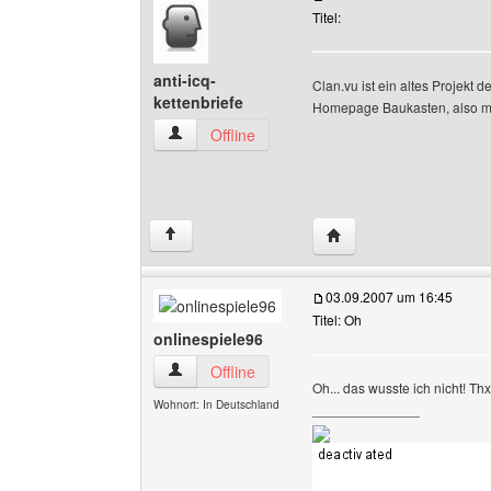
Titel:
anti-icq-
Clan.vu ist ein altes Projek
kettenbriefe
Homepage Baukasten, also muss
anti-icq-kettenbriefe Benutzer-Profile anzeigen
Offline
Website dieses Benutzer
↑
03.09.2007 um 16:45
Titel: Oh
onlinespiele96
onlinespiele96 Benutzer-Profile anzeigen
Offline
Oh... das wusste ich nicht! Thx
Wohnort: In Deutschland
______________