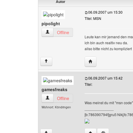
Autor
06.09.2007 um 15:30
Titel: MSN
pipolight
pipolight Benutzer-Profile anzeigen
Offline
Leute kan mir jemand den m
ich bin auch realtiv neu da.
allso bitte nicht zu kompliziert
Website dieses Benutze
↑
06.09.2007 um 15:42
Titel:
gamesfreaks
gamesfreaks Benutzer-Profile anzeigen
Offline
Was meinst du mit "msn code
Wohnort: Köndringen
______________
[b:786390794f]gruß Nik[/b:78
Website dieses Benutz