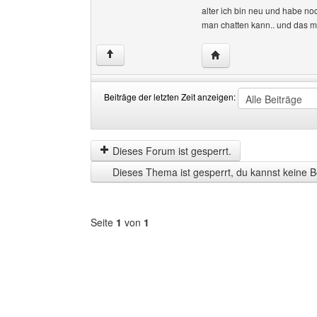
alter ich bin neu und habe no
man chatten kann.. und das m
Website dieses Benutze
↑
Beiträge der letzten Zeit anzeigen:
Beiträge
Order
der
by
letzten
Dieses Forum ist gesperrt.
Zeit
Dieses Thema ist gesperrt, du kannst keine B
anzeigen
Seite
1
von
1
Forum