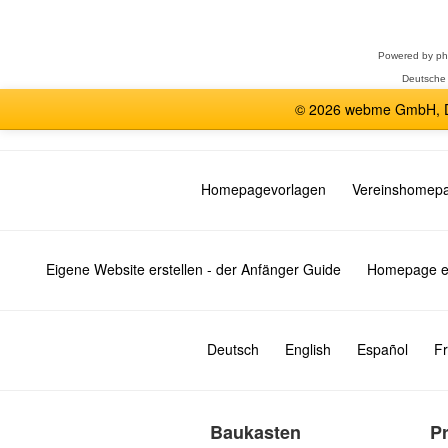
auswählen
Powered by
p
Deutsche
© 2026 webme GmbH, De
Homepagevorlagen
Vereinshomep
Eigene Website erstellen - der Anfänger Guide
Homepage er
Deutsch
English
Español
Fr
Baukasten
P